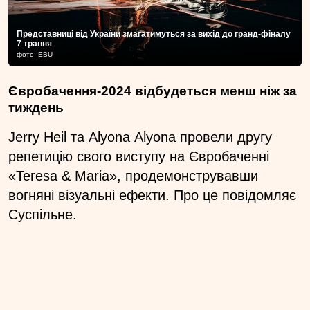
Представниці від України змагатимуться за вихід до гранд-фіналу
7 травня
фото: EBU
Євробачення-2024 відбудеться менш ніж за
тиждень
Jerry Heil та Аlyona Аlyona провели другу
репетицію свого виступу на Євробаченні
«Teresa & Maria», продемонструвавши
вогняні візуальні ефекти. Про це повідомляє
Суспільне.