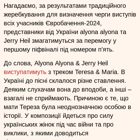
Нагадаємо, за результатами традиційного
жеребкування для визначення черги виступів
всіх учасників Євробачення-2024,
представники від України alyona alyona та
Jerry Heil змагатимуться за перемогу у
першому піфвіналі під номером п'ять.
До слова, Аlyona Аlyona & Jerry Heil
виступатимуть
з треком Teresa & Maria. В
Україні до пісні склалося різне ставлення.
Деяким слухачам вона до вподоби, а інші –
взагалі не сприймають. Причиною є те, що
мати Тереза була неоднозначною особою в
історії. У композиції йдеться про силу
українських жінок під час війни та про
виклики, з якими доводиться