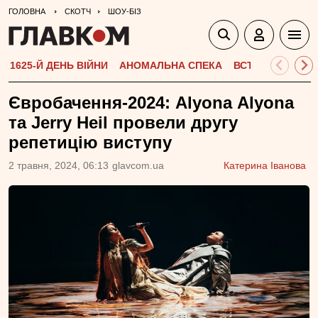
ГОЛОВНА
СКОТЧ
ШОУ-БІЗ
1625-Й ДЕНЬ ВІЙНИ
АНОМАЛЬНА СПЕКА
ВСТУПНА КАМПА
Євробачення-2024: Аlyona Аlyona
та Jerry Heil провели другу
репетицію виступу
2 травня, 2024, 06:13
glavcom.ua
Катерина Іванова