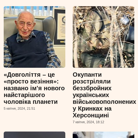
«Довголіття – це
Окупанти
«просто везіння»:
розстріляли
названо ім'я нового
беззбройних
найстарішого
українських
чоловіка планети
військовополонених
у Кринках на
5 квiтня, 2024, 21:51
Херсонщині
7 квiтня, 2024, 18:12