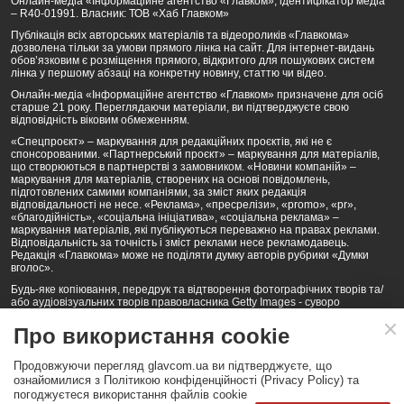
Онлайн-медіа «Інформаційне агентство «Главком», ідентифікатор медіа
– R40-01991. Власник: ТОВ «Хаб Главком»
Публікація всіх авторських матеріалів та відеороликів «Главкома»
дозволена тільки за умови прямого лінка на сайт. Для інтернет-видань
обов’язковим є розміщення прямого, відкритого для пошукових систем
лінка у першому абзаці на конкретну новину, статтю чи відео.
Онлайн-медіа «Інформаційне агентство «Главком» призначене для осіб
старше 21 року. Переглядаючи матеріали, ви підтверджуєте свою
відповідність віковим обмеженням.
«Спецпроєкт» – маркування для редакційних проєктів, які не є
спонсорованими. «Партнерський проєкт» – маркування для матеріалів,
що створюються в партнерстві з замовником. «Новини компаній» –
маркування для матеріалів, створених на основі повідомлень,
підготовлених самими компаніями, за зміст яких редакція
відповідальності не несе. «Реклама», «пресрелізи», «promo», «pr»,
«благодійність», «соціальна ініціатива», «соціальна реклама» –
маркування матеріалів, які публікуються переважно на правах реклами.
Відповідальність за точність і зміст реклами несе рекламодавець.
Редакція «Главкома» може не поділяти думку авторів рубрики «Думки
вголос».
Будь-яке копіювання, передрук та відтворення фотографічних творів та/
або аудіовізуальних творів правовласника Getty Images - суворо
забороняється.
Про використання cookie
Політика конфіденційності (Privacy Policy). Правила сайту
Продовжуючи перегляд glavcom.ua ви підтверджуєте, що
КОНТАКТИ
НАША КОМАНДА
АРХІВ
ознайомилися з Політикою конфіденційності (Privacy Policy) та
погоджуєтеся використання файлів cookie
Партнери:
DepositPhotos.com
,
opendatabot.ua