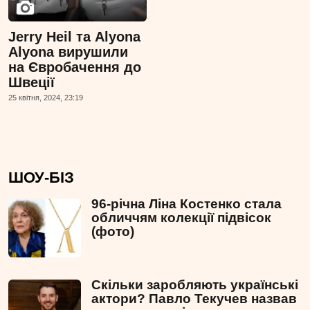
Jerry Heil та Аlyona
Аlyona вирушили
на Євробачення до
Швеції
25 квiтня, 2024, 23:19
ШОУ-БІЗ
96-річна Ліна Костенко стала
обличчям колекції підвісок
(фото)
Скільки заробляють українські
актори? Павло Текучев назвав