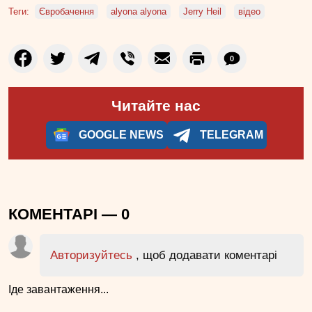
Теги:
Євробачення
alyona alyona
Jerry Heil
відео
0
Читайте нас
GOOGLE NEWS
TELEGRAM
КОМЕНТАРІ —
0
Авторизуйтесь
, щоб додавати коментарі
Іде завантаження...