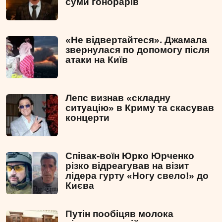
суми гонорарів
«Не відвертайтеся». Джамала
звернулася по допомогу після
атаки на Київ
Лепс визнав «складну
ситуацію» в Криму та скасував
концерти
Співак-воїн Юрко Юрченко
різко відреагував на візит
лідера гурту «Ногу свело!» до
Києва
Путін пообіцяв молока