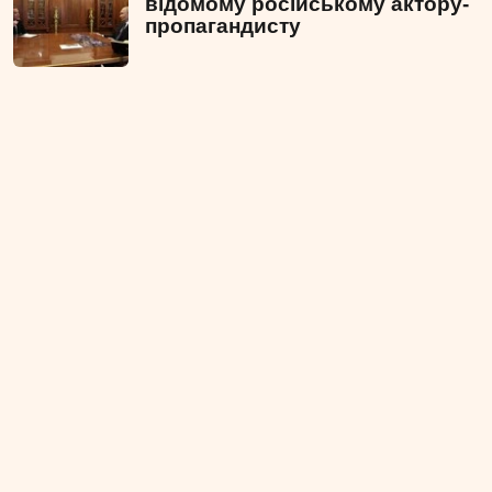
відомому російському актору-
пропагандисту