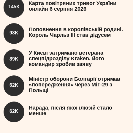
Карта повітряних тривог України
145K
онлайн 6 серпня 2026
Поповнення в королівській родині.
98K
Король Чарльз III став дідусем
У Києві затримано ветерана
спецпідрозділу Kraken, його
89K
командир зробив заяву
Міністр оборони Болгарії отримав
«попередження» через МіГ-29 з
62K
Польщі
Нарада, після якої ілюзій стало
62K
менше