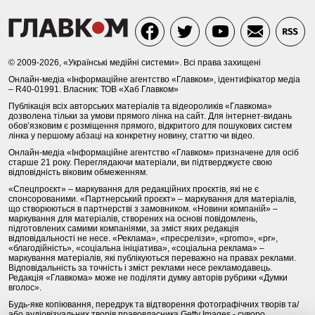
© 2009-2026, «Українські медійні системи». Всі права захищені
Онлайн-медіа «Інформаційне агентство «Главком», ідентифікатор медіа
– R40-01991. Власник: ТОВ «Хаб Главком»
Публікація всіх авторських матеріалів та відеороликів «Главкома»
дозволена тільки за умови прямого лінка на сайт. Для інтернет-видань
обов’язковим є розміщення прямого, відкритого для пошукових систем
лінка у першому абзаці на конкретну новину, статтю чи відео.
Онлайн-медіа «Інформаційне агентство «Главком» призначене для осіб
старше 21 року. Переглядаючи матеріали, ви підтверджуєте свою
відповідність віковим обмеженням.
«Спецпроєкт» – маркування для редакційних проєктів, які не є
спонсорованими. «Партнерський проєкт» – маркування для матеріалів,
що створюються в партнерстві з замовником. «Новини компаній» –
маркування для матеріалів, створених на основі повідомлень,
підготовлених самими компаніями, за зміст яких редакція
відповідальності не несе. «Реклама», «пресрелізи», «promo», «pr»,
«благодійність», «соціальна ініціатива», «соціальна реклама» –
маркування матеріалів, які публікуються переважно на правах реклами.
Відповідальність за точність і зміст реклами несе рекламодавець.
Редакція «Главкома» може не поділяти думку авторів рубрики «Думки
вголос».
Будь-яке копіювання, передрук та відтворення фотографічних творів та/
або аудіовізуальних творів правовласника Getty Images - суворо