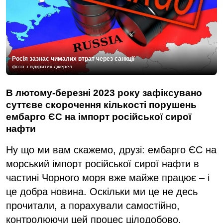
Росія зазнає чималих втрат через санкції
фото з відкритих джерел
В лютому-березні 2023 року зафіксувано
суттєве скорочення кількості порушень
ембарго ЄС на імпорт російської сирої
нафти
Ну що ми вам скажемо, друзі: ембарго ЄС на
морський імпорт російської сирої нафти в
частині Чорного моря вже майже працює – і
це добра новина. Оскільки ми це не десь
прочитали, а порахували самостійно,
контролюючи цей процес цілодобово.