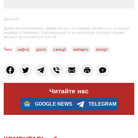
Джерело
Думки авторів рубрики «Думки вголос» не завжди збігаються з позицією
редакції «Главкома». Відповідальність за матеріали в розділі «Думки
вголос» несуть автори текстів
Теги:
нафта
росія
санкції
ембарго
імпорт
0
Читайте нас
GOOGLE NEWS
TELEGRAM