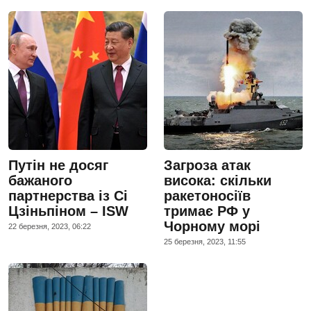
Путін не досяг
Загроза атак
бажаного
висока: скільки
партнерства із Сі
ракетоносіїв
Цзіньпіном – ISW
тримає РФ у
Чорному морі
22 березня, 2023, 06:22
25 березня, 2023, 11:55