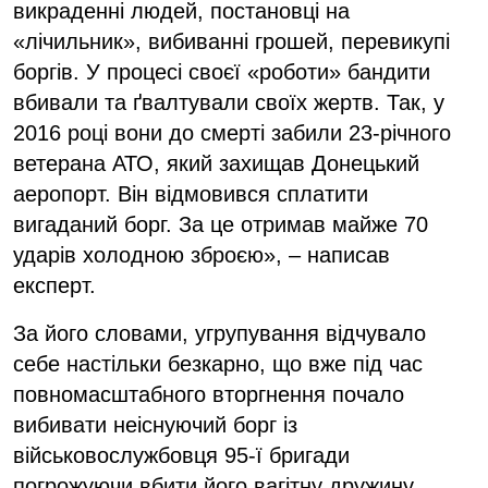
викраденні людей, постановці на
«лічильник», вибиванні грошей, перевикупі
боргів. У процесі своєї «роботи» бандити
вбивали та ґвалтували своїх жертв. Так, у
2016 році вони до смерті забили 23-річного
ветерана АТО, який захищав Донецький
аеропорт. Він відмовився сплатити
вигаданий борг. За це отримав майже 70
ударів холодною зброєю», – написав
експерт.
За його словами, угрупування відчувало
себе настільки безкарно, що вже під час
повномасштабного вторгнення почало
вибивати неіснуючий борг із
військовослужбовця 95-ї бригади
погрожуючи вбити його вагітну дружину.