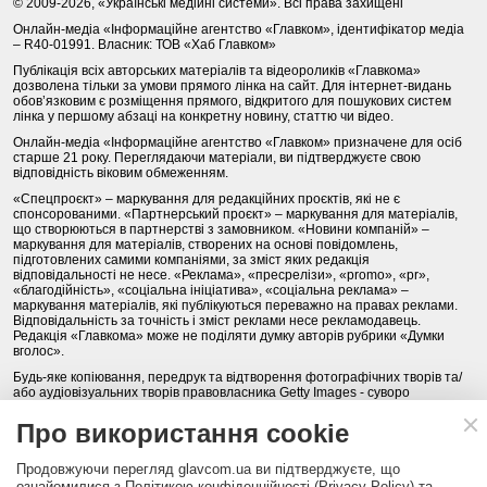
© 2009-2026, «Українські медійні системи». Всі права захищені
Онлайн-медіа «Інформаційне агентство «Главком», ідентифікатор медіа
– R40-01991. Власник: ТОВ «Хаб Главком»
Публікація всіх авторських матеріалів та відеороликів «Главкома»
дозволена тільки за умови прямого лінка на сайт. Для інтернет-видань
обов’язковим є розміщення прямого, відкритого для пошукових систем
лінка у першому абзаці на конкретну новину, статтю чи відео.
Онлайн-медіа «Інформаційне агентство «Главком» призначене для осіб
старше 21 року. Переглядаючи матеріали, ви підтверджуєте свою
відповідність віковим обмеженням.
«Спецпроєкт» – маркування для редакційних проєктів, які не є
спонсорованими. «Партнерський проєкт» – маркування для матеріалів,
що створюються в партнерстві з замовником. «Новини компаній» –
маркування для матеріалів, створених на основі повідомлень,
підготовлених самими компаніями, за зміст яких редакція
відповідальності не несе. «Реклама», «пресрелізи», «promo», «pr»,
«благодійність», «соціальна ініціатива», «соціальна реклама» –
маркування матеріалів, які публікуються переважно на правах реклами.
Відповідальність за точність і зміст реклами несе рекламодавець.
Редакція «Главкома» може не поділяти думку авторів рубрики «Думки
вголос».
Будь-яке копіювання, передрук та відтворення фотографічних творів та/
або аудіовізуальних творів правовласника Getty Images - суворо
забороняється.
Про використання cookie
Політика конфіденційності (Privacy Policy). Правила сайту
Продовжуючи перегляд glavcom.ua ви підтверджуєте, що
КОНТАКТИ
НАША КОМАНДА
АРХІВ
ознайомилися з Політикою конфіденційності (Privacy Policy) та