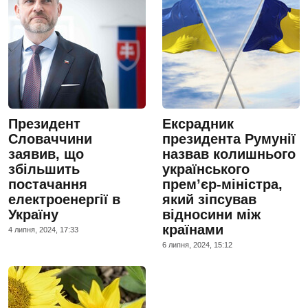
Президент
Ексрадник
Словаччини
президента Румунії
заявив, що
назвав колишнього
збільшить
українського
постачання
прем’єр-міністра,
електроенергії в
який зіпсував
Україну
відносини між
країнами
4 липня, 2024, 17:33
6 липня, 2024, 15:12