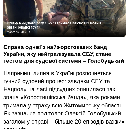
Влітку минулого року СБУ затримала ключових членів
організованої групи
фото: ssu.gov.ua
Справа однієї з найжорстокіших банд
України, яку нейтралізувала СБУ, стане
тестом для судової системи – Голобуцький
Наприкінці липня в Україні розпочнеться
гучний судовий процес: завдяки СБУ та
Нацполу на лаві підсудних опинилася так
звана «Коростишівська банда», яка роками
тримала у страху всю Житомирську область.
Як зазначив політолог Олексій Голобуцький,
загалом у справі – більше 20 епізодів важких