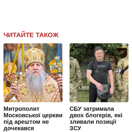
ЧИТАЙТЕ ТАКОЖ
Митрополит
СБУ затримала
Московської церкви
двох блогерів, які
під арештом не
зливали позиції
дочекався
ЗСУ