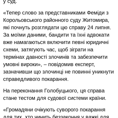
у суд.
«Тепер слово за представниками Феміди з
Корольовського районного суду Житомира,
які почнуть розглядати цю справу 24 липня.
За моїми даними, бандити та їхні адвокати
вже намагаються включити певні юридичні
схеми, затягують час, щоб зіграти на
термінах давності злочинів та забезпечити
умовні вироки», – повідомив експерт,
зазначивши що злочинці не повинні уникнути
справедливого покарання.
На переконання Голобуцького, ця справа
стане тестом для судової системи країни.
«Громадяни очікують суворого покарання
для тих, хто чинить беззаконня у важкі для