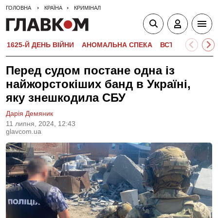
ГОЛОВНА
КРАЇНА
КРИМІНАЛ
1625-Й ДЕНЬ ВІЙНИ
АНОМАЛЬНА СПЕКА
ВСТУПНА КАМПА
Перед судом постане одна із
найжорстокіших банд в Україні,
яку знешкодила СБУ
Дарія Демяник
11 липня, 2024, 12:43
glavcom.ua