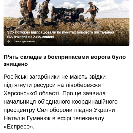
ЗСУ потужно відпрацювали по пунктах бойового постачання
противника на Херсонщині
фото ілюстративне
П’ять складів з боєприпасами ворога було
знищено
Російські загарбники не мають звідки
підтягнути ресурси на лівобережжя
Херсонської області. Про це заявила
начальниця об'єднаного координаційного
пресцентру Сил оборони півдня України
Наталія Гуменюк в ефірі телеканалу
«Еспресо».