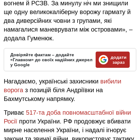
вогнем й РСЗВ. За минулу ніч ми знищили
ще одну великокаліберну ворожу гармату й
два диверсійних човни з групами, які
намагалися маневрувати між островами», –
додала Гуменюк.
Довіряйте фактам – додайте
додати
«Главком» до своїх надійних джерел
зараз
у Google
Нагадаємо, українські захисники
вибили
ворога
з позицій біля Андріївки на
Бахмутському напрямку.
Триває
517-та доба повномасштабної війни
Росії
проти України. РФ продовжує вбивати
мирне населення України, і надалі ігнорує
закони та звичаї війни, використовує тактику