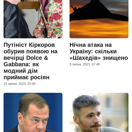
Путініст Кіркоров
Нічна атака на
обурив появою на
Україну: скільки
вечірці Dolce &
«Шахедів» знищено
Gabbana: як
3 липня, 2023, 07:48
модний дім
приймає росіян
10 липня, 2023, 20:49