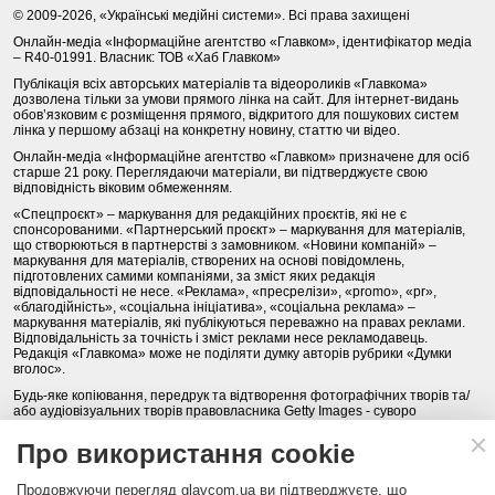
© 2009-2026, «Українські медійні системи». Всі права захищені
Онлайн-медіа «Інформаційне агентство «Главком», ідентифікатор медіа
– R40-01991. Власник: ТОВ «Хаб Главком»
Публікація всіх авторських матеріалів та відеороликів «Главкома»
дозволена тільки за умови прямого лінка на сайт. Для інтернет-видань
обов’язковим є розміщення прямого, відкритого для пошукових систем
лінка у першому абзаці на конкретну новину, статтю чи відео.
Онлайн-медіа «Інформаційне агентство «Главком» призначене для осіб
старше 21 року. Переглядаючи матеріали, ви підтверджуєте свою
відповідність віковим обмеженням.
«Спецпроєкт» – маркування для редакційних проєктів, які не є
спонсорованими. «Партнерський проєкт» – маркування для матеріалів,
що створюються в партнерстві з замовником. «Новини компаній» –
маркування для матеріалів, створених на основі повідомлень,
підготовлених самими компаніями, за зміст яких редакція
відповідальності не несе. «Реклама», «пресрелізи», «promo», «pr»,
«благодійність», «соціальна ініціатива», «соціальна реклама» –
маркування матеріалів, які публікуються переважно на правах реклами.
Відповідальність за точність і зміст реклами несе рекламодавець.
Редакція «Главкома» може не поділяти думку авторів рубрики «Думки
вголос».
Будь-яке копіювання, передрук та відтворення фотографічних творів та/
або аудіовізуальних творів правовласника Getty Images - суворо
забороняється.
Про використання cookie
Політика конфіденційності (Privacy Policy). Правила сайту
Продовжуючи перегляд glavcom.ua ви підтверджуєте, що