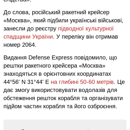
До слова, російський ракетний крейсер
«Москва», який підбили українські військові,
занесли до реєстру
підводної культурної
спадщини України
. У переліку він отримав
номер 2064.
Видання Defense Express повідомило, що
рештки ракетного крейсера «Москва»
знаходяться в орієнтовних координатах
44°56' N 31°44' E
на глибині 50-60 метрів
. Це
дає змогу використовувати водолазів для
обстеження решток корабля та організувати
підйом частин корабля та його озброєння.