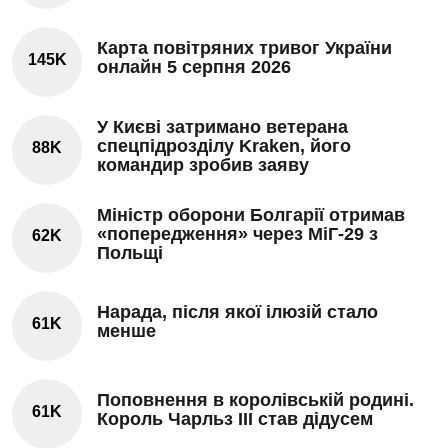
Карта повітряних тривог України
145K
онлайн 5 серпня 2026
У Києві затримано ветерана
спецпідрозділу Kraken, його
88K
командир зробив заяву
Міністр оборони Болгарії отримав
«попередження» через МіГ-29 з
62K
Польщі
Нарада, після якої ілюзій стало
61K
менше
Поповнення в королівській родині.
61K
Король Чарльз III став дідусем