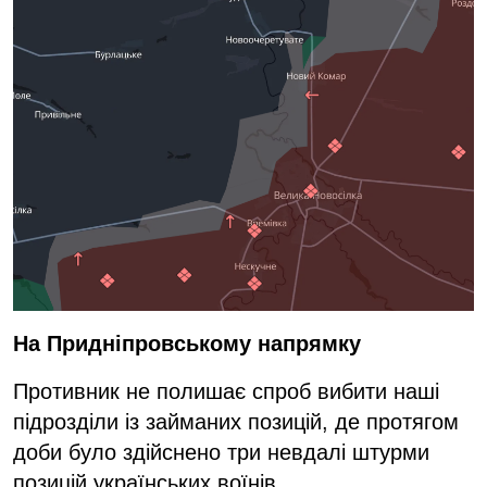
На Придніпровському напрямку
Противник не полишає спроб вибити наші
підрозділи із займаних позицій, де протягом
доби було здійснено три невдалі штурми
позицій українських воїнів.