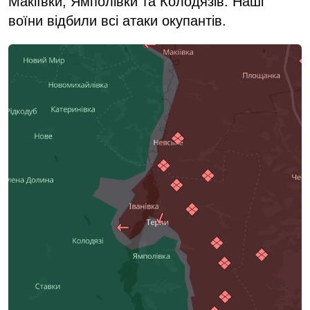
Макіївки, Ямполівки та Колодязів. Наші
воїни відбили всі атаки окупантів.