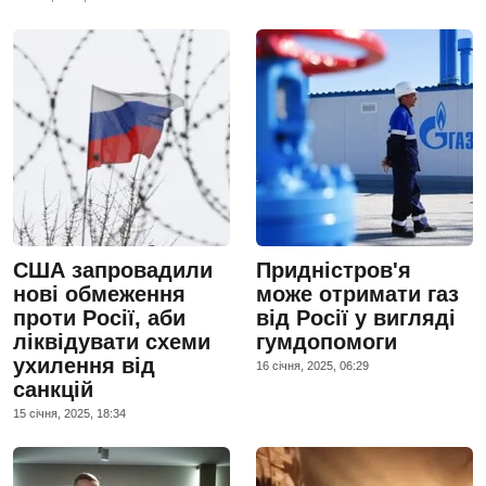
США запровадили
Придністров'я
нові обмеження
може отримати газ
проти Росії, аби
від Росії у вигляді
ліквідувати схеми
гумдопомоги
ухилення від
16 сiчня, 2025, 06:29
санкцій
15 сiчня, 2025, 18:34