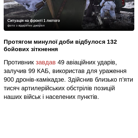
Ситуація на фронті 1 лютого
фото з відкритих джерел
Протягом минулої доби відбулося 132
бойових зіткнення
Противник
завдав
49 авіаційних ударів,
залучив 99 КАБ, використав для ураження
900 дронів-камікадзе. Здійснив близько п’яти
тисяч артилерійських обстрілів позицій
наших військ і населених пунктів.