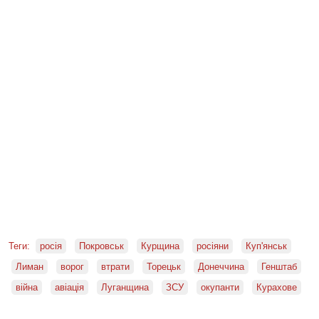
Теги:
росія
Покровськ
Курщина
росіяни
Куп'янськ
Лиман
ворог
втрати
Торецьк
Донеччина
Генштаб
війна
авіація
Луганщина
ЗСУ
окупанти
Курахове