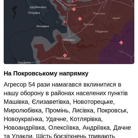
На Покровському напрямку
Агресор 54 рази намагався вклинитися в
нашу оборону в районах населених пунктів
Машівка, Єлизаветівка, Новоторецьке,
Миролюбівка, Промінь, Лисівка, Покровськ,
Новоукраїнка, Удачне, Котлярівка,
Новоандріївка, Олексіївка, Андріївка, Дачне
та Улакли. Шість боєзіткнень тривають