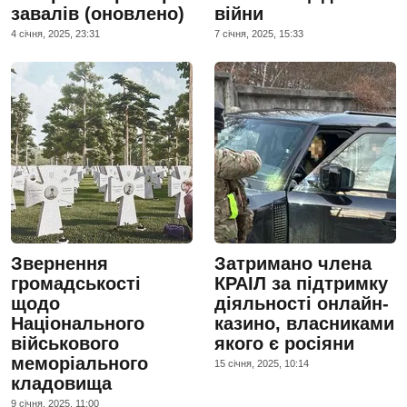
завалів (оновлено)
війни
4 сiчня, 2025, 23:31
7 сiчня, 2025, 15:33
Звернення
Затримано члена
громадськості
КРАІЛ за підтримку
щодо
діяльності онлайн-
Національного
казино, власниками
військового
якого є росіяни
меморіального
15 сiчня, 2025, 10:14
кладовища
9 сiчня, 2025, 11:00