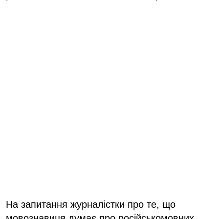
На запитання журналістки про те, що
мовознавиця думає про російськомовних