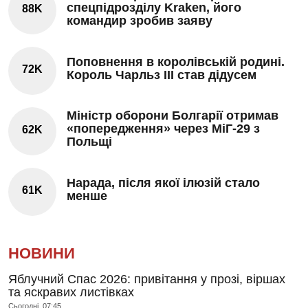
спецпідрозділу Kraken, його
88K
командир зробив заяву
Поповнення в королівській родині.
72K
Король Чарльз III став дідусем
Міністр оборони Болгарії отримав
«попередження» через МіГ-29 з
62K
Польщі
Нарада, після якої ілюзій стало
61K
менше
НОВИНИ
Яблучний Спас 2026: привітання у прозі, віршах
та яскравих листівках
Сьогодні, 07:45