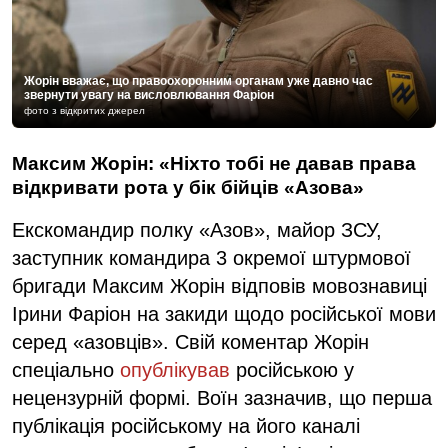
Жорін вважає, що правоохоронним органам уже давно час
звернути увагу на висловлювання Фаріон
фото з відкритих джерел
Максим Жорін: «Ніхто тобі не давав права
відкривати рота у бік бійців «Азова»
Екскомандир полку «Азов», майор ЗСУ,
заступник командира 3 окремої штурмової
бригади Максим Жорін відповів мовознавиці
Ірини Фаріон на закиди щодо російської мови
серед «азовців». Свій коментар Жорін
спеціально
опублікував
російською у
нецензурній формі. Воїн зазначив, що перша
публікація російському на його каналі