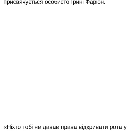
присвячується особисто Ірині Фаріон.
«Ніхто тобі не давав права відкривати рота у