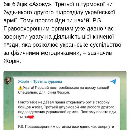
бік бійців «Азову», Третьої штурмової чи
будь-якого другого підрозділу української
армії. Тому просто йди ти нах*й! P.S.
Правоохоронним органам уже давно час
звернути увагу на діяльність цієї кінченої
п*зди, яка розколює українське суспільство
за фізичними методичками», – зазначив
Жорін.