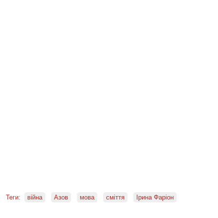
Теги:
війна
Азов
мова
сміття
Ірина Фаріон