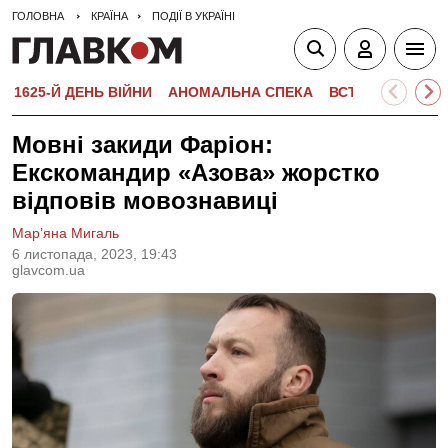
ГОЛОВНА
КРАЇНА
ПОДІЇ В УКРАЇНІ
1625-Й ДЕНЬ ВІЙНИ
АНОМАЛЬНА СПЕКА
ВСТУПНА КАМПА
Мовні закиди Фаріон:
Екскомандир «Азова» жорстко
відповів мовознавиці
Мар’яна Мигаль
6 листопада, 2023, 19:43
glavcom.ua