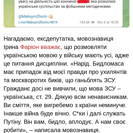
Нагадаємо, ексдепутатка, мовознавиця
Ірина
Фаріон вважає,
що розмовляти
українською мовою у війську мають усі, адже
це питання дисципліни. «Нарід. Бидломаса
має припадок від моєї правди про ухилянтів
та москворотих биків, що ганьблять ЗСУ.
Гражданє досі не вивчили, що мова ЗСУ –
українська, ст. 29. Дякую всім ненависникам.
Ви сміття, яке вигребемо з країни неминуче.
Інакше війна буде вічно. С*ки і далі служать
Путіну. Він вам, бидло, аплодує. А нам своє
робити», – написала мовознавиця.