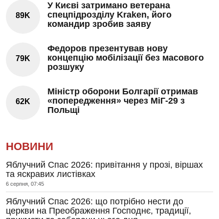
У Києві затримано ветерана
спецпідрозділу Kraken, його
89K
командир зробив заяву
Федоров презентував нову
концепцію мобілізації без масового
79K
розшуку
Міністр оборони Болгарії отримав
«попередження» через МіГ-29 з
62K
Польщі
НОВИНИ
Яблучний Спас 2026: привітання у прозі, віршах
та яскравих листівках
6 серпня, 07:45
Яблучний Спас 2026: що потрібно нести до
церкви на Преображення Господнє, традиції,