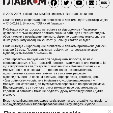
© 2009-2026, «Українські медійні системи». Всі права захищені
Онлайн-медіа «Інформаційне агентство «Главком», ідентифікатор медіа
– R40-01991. Власник: ТОВ «Хаб Главком»
Публікація всіх авторських матеріалів та відеороликів «Главкома»
дозволена тільки за умови прямого лінка на сайт. Для інтернет-видань
обов’язковим є розміщення прямого, відкритого для пошукових систем
лінка у першому абзаці на конкретну новину, статтю чи відео.
Онлайн-медіа «Інформаційне агентство «Главком» призначене для осіб
старше 21 року. Переглядаючи матеріали, ви підтверджуєте свою
відповідність віковим обмеженням.
«Спецпроєкт» – маркування для редакційних проєктів, які не є
спонсорованими. «Партнерський проєкт» – маркування для матеріалів,
що створюються в партнерстві з замовником. «Новини компаній» –
маркування для матеріалів, створених на основі повідомлень,
підготовлених самими компаніями, за зміст яких редакція
відповідальності не несе. «Реклама», «пресрелізи», «promo», «pr»,
«благодійність», «соціальна ініціатива», «соціальна реклама» –
маркування матеріалів, які публікуються переважно на правах реклами.
Відповідальність за точність і зміст реклами несе рекламодавець.
Редакція «Главкома» може не поділяти думку авторів рубрики «Думки
вголос».
Будь-яке копіювання, передрук та відтворення фотографічних творів та/
або аудіовізуальних творів правовласника Getty Images - суворо
забороняється.