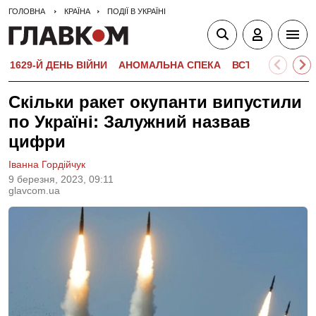
ГОЛОВНА
КРАЇНА
ПОДІЇ В УКРАЇНІ
1629-Й ДЕНЬ ВІЙНИ
АНОМАЛЬНА СПЕКА
ВСТУПНА КАМПА
Скільки ракет окупанти випустили
по Україні: Залужний назвав
цифри
Іванна Гордійчук
9 березня, 2023, 09:11
glavcom.ua