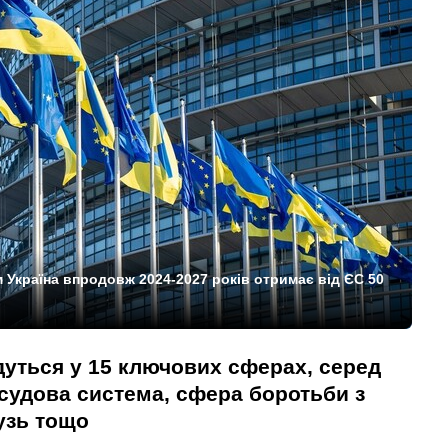
країна впродовж 2024-2027 років отримає від ЄС 50
уться у 15 ключових сферах, серед
судова система, сфера боротьби з
узь тощо