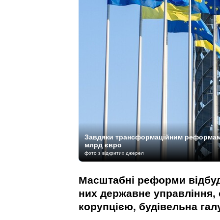
Завдяки трансформаційним реформам У
млрд євро
фото з відкритих джерел
Масштабні реформи відбуд
них державне управління, 
корупцією, будівельна гал