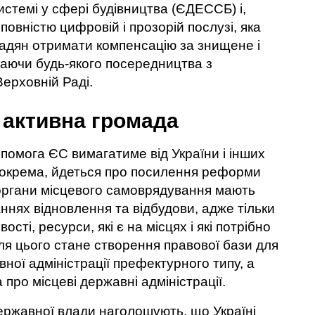
истемі у сфері будівництва (ЄДЕССБ) і,
повністю цифровій і прозорій послузі, яка
адян отримати компенсацію за знищене і
аючи будь-якого посередництва з
ерховній Раді.
 активна громада
помога ЄС вимагатиме від України і інших
окрема, йдеться про посилення реформи
е органи місцевого самоврядування мають
аннях відновлення та відбудови, адже тільки
сті, ресурси, які є на місцях і які потрібно
я цього стане створення правової бази для
ної адміністрації префектурного типу, а
про місцеві державні адміністрації.
 державної влади наголошують, що Україні