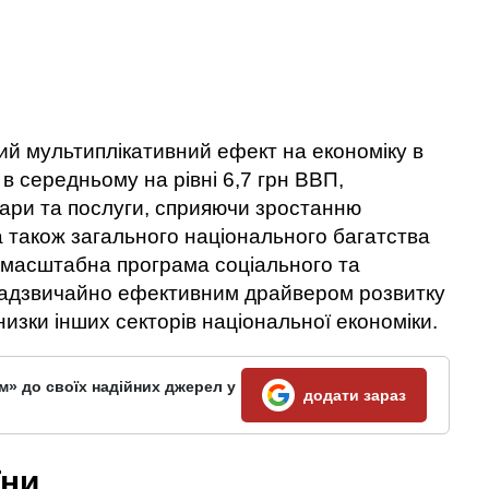
й мультиплікативний ефект на економіку в
 в середньому на рівні 6,7 грн ВВП,
вари та послуги, сприяючи зростанню
 також загального національного багатства
омасштабна програма соціального та
надзвичайно ефективним драйвером розвитку
ї низки інших секторів національної економіки.
м» до своїх надійних джерел у
додати зараз
їни