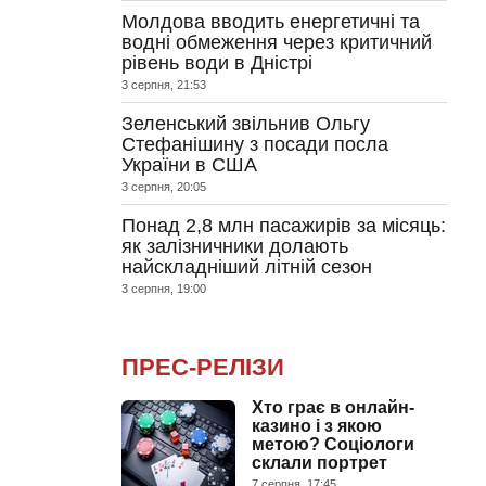
Молдова вводить енергетичні та
водні обмеження через критичний
рівень води в Дністрі
3 серпня, 21:53
Зеленський звільнив Ольгу
Стефанішину з посади посла
України в США
3 серпня, 20:05
Понад 2,8 млн пасажирів за місяць:
як залізничники долають
найскладніший літній сезон
3 серпня, 19:00
ПРЕС-РЕЛІЗИ
Хто грає в онлайн-
казино і з якою
метою? Соціологи
склали портрет
7 серпня, 17:45