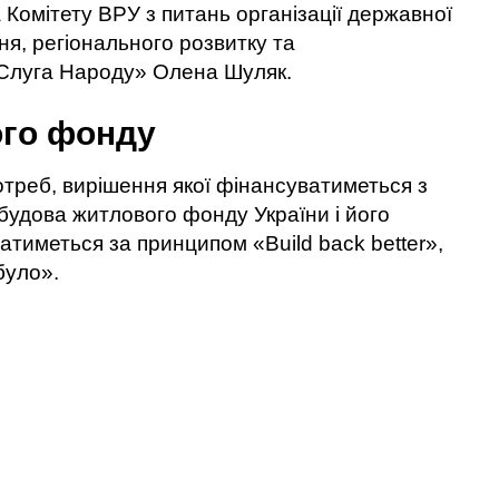
 Комітету ВРУ з питань організації державної
я, регіонального розвитку та
 «Слуга Народу» Олена Шуляк.
ого фонду
треб, вирішення якої фінансуватиметься з
ідбудова житлового фонду України і його
атиметься за принципом «Build back better»,
було».