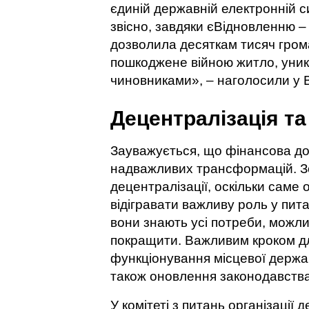
єдиній державній електронній с
звісно, завдяки єВідновленню – 
дозволила десяткам тисяч гром
пошкоджене війною житло, уник
чиновниками», – наголосили у В
Децентралізація та
Зауважується, що фінансова до
надважливих трансформацій. З
децентралізації, оскільки сам
відігравати важливу роль у пит
вони знають усі потреби, можливо
покращити. Важливим кроком дл
функціонування місцевої держав
також оновлення законодавства 
У комітеті з питань організації