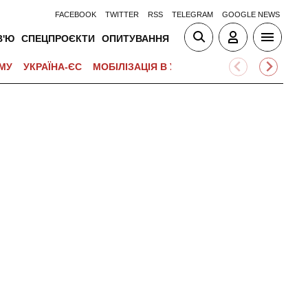
FACEBOOK
TWITTER
RSS
TELEGRAM
GOOGLE NEWS
В'Ю
СПЕЦПРОЄКТИ
ОПИТУВАННЯ
МУ
УКРАЇНА-ЄС
МОБІЛІЗАЦІЯ В УКРАЇНІ
ВІЙНА НА БЛИЗЬК