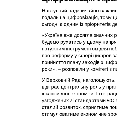
Наступний надзвичайно важливий
подальша цифровізація, тому ци
сьгодні є одним із пріоритетів де
«Україна вже досягла значних р
будемо рухатись у цьому напрям
потужним інструментом для поб
про реформу у сфері цифровізац
прийняття плану заходів з цифр
роки», – розповіли у комітеті з 
У Верховній Раді наголошують,
відіграє центральну роль у прагн
інклюзивної економіки. Інтегра
узгоджених зі стандартами ЄС з 
сталий розвиток, сприятиме по
стимулюватиме економічне зрос