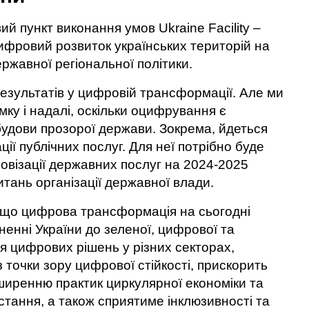
 пункт виконання умов Ukraine Facility –
фровий розвиток українських територій на
ржавної регіональної політики.
езультатів у цифровій трансформації. Але ми
ку і надалі, оскільки оцифрування є
удови прозорої держави. Зокрема, йдеться
ії публічних послуг. Для неї потрібно буде
овізації державних послуг на 2024-2025
питань організації державної влади.
 що цифрова трансформація на сьогодні
енні України до зеленої, цифрової та
ція цифрових рішень у різних секторах,
точки зору цифрової стійкості, прискорить
ширенню практик циркулярної економіки та
тання, а також сприятиме інклюзивності та