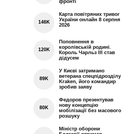
фронті
Карта повітряних тривог
України онлайн 8 серпня
146K
2026
Поповнення в
королівській родині.
120K
Король Чарльз III став
дідусем
У Києві затримано
ветерана спецпідрозділу
89K
Kraken, його командир
зробив заяву
Федоров презентував
нову концепцію
80K
мобілізації без масового
розшуку
Міністр оборони