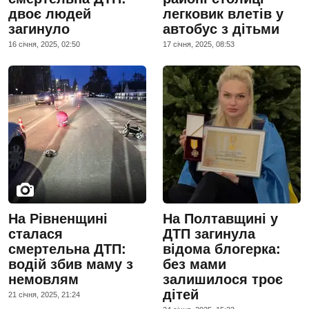
двоє людей
легковик влетів у
загинуло
автобус з дітьми
16 сiчня, 2025, 02:50
17 сiчня, 2025, 08:53
На Рівненщині
На Полтавщині у
сталася
ДТП загинула
смертельна ДТП:
відома блогерка:
водій збив маму з
без мами
немовлям
залишилося троє
дітей
21 сiчня, 2025, 21:24