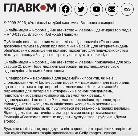
© 2009-2026, «Українські медійні системи». Всі права захищені
Онлайн-медіа «Інформаційне агентство «Главком», ідентифікатор медіа
– R40-01991. Власник: ТОВ «Хаб Главком»
Публікація всіх авторських матеріалів та відеороликів «Главкома»
дозволена тільки за умови прямого лінка на сайт. Для інтернет-видань
обов’язковим є розміщення прямого, відкритого для пошукових систем
лінка у першому абзаці на конкретну новину, статтю чи відео.
Онлайн-медіа «Інформаційне агентство «Главком» призначене для осіб
старше 21 року. Переглядаючи матеріали, ви підтверджуєте свою
відповідність віковим обмеженням.
«Спецпроєкт» – маркування для редакційних проєктів, які не є
спонсорованими. «Партнерський проєкт» – маркування для матеріалів,
що створюються в партнерстві з замовником. «Новини компаній» –
маркування для матеріалів, створених на основі повідомлень,
підготовлених самими компаніями, за зміст яких редакція
відповідальності не несе. «Реклама», «пресрелізи», «promo», «pr»,
«благодійність», «соціальна ініціатива», «соціальна реклама» –
маркування матеріалів, які публікуються переважно на правах реклами.
Відповідальність за точність і зміст реклами несе рекламодавець.
Редакція «Главкома» може не поділяти думку авторів рубрики «Думки
вголос».
Будь-яке копіювання, передрук та відтворення фотографічних творів та/
або аудіовізуальних творів правовласника Getty Images - суворо
забороняється.