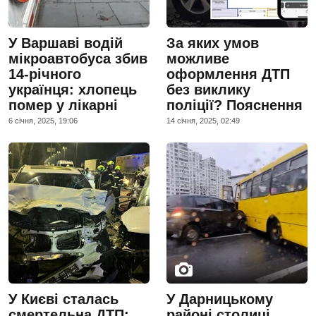
У Варшаві водій
За яких умов
мікроавтобуса збив
можливе
14-річного
оформлення ДТП
українця: хлопець
без виклику
помер у лікарні
поліції? Пояснення
6 сiчня, 2025, 19:06
14 сiчня, 2025, 02:49
У Києві сталась
У Дарницькому
смертельна ДТП:
районі столиці