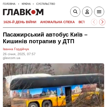
ГОЛОВНА
КРАЇНА
СУСПІЛЬСТВО
1626-Й ДЕНЬ ВІЙНИ
АНОМАЛЬНА СПЕКА
ВСТУПНА КАМПА
Пасажирський автобус Київ –
Кишинів потрапив у ДТП
Іванна Гордійчук
26 сiчня, 2025, 07:57
glavcom.ua