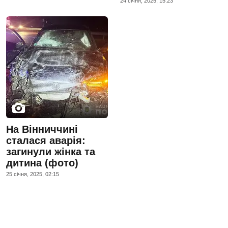
24 сiчня, 2025, 15:23
На Вінниччині
сталася аварія:
загинули жінка та
дитина (фото)
25 сiчня, 2025, 02:15