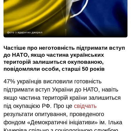
фото з відкритих джерел
Частіше про неготовність підтримати вступ
до НАТО, якщо частина українських
територій залишиться окупованою,
повідомляли особи, старші 50 років
47% українців висловили готовність
підтримати вступ України до НАТО, навіть
якщо частина територій країни залишиться
під окупацією РФ. Про це
свідчать
результати опитування, проведеного
фондом «Демократичні ініціативи» ім. Ілька
Кучеріва спільно з соціологічною службою