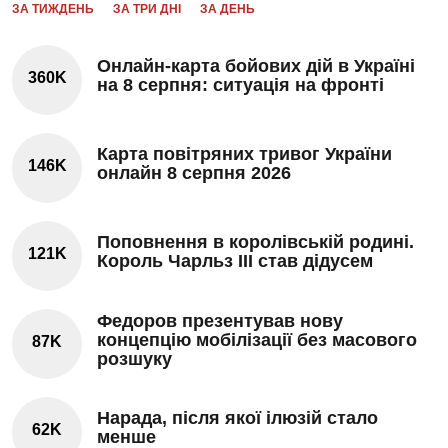
ЗА ТИЖДЕНЬ
ЗА ТРИ ДНІ
ЗА ДЕНЬ
Онлайн-карта бойових дій в Україні
360K
на 8 серпня: ситуація на фронті
Карта повітряних тривог України
146K
онлайн 8 серпня 2026
Поповнення в королівській родині.
121K
Король Чарльз III став дідусем
Федоров презентував нову
концепцію мобілізації без масового
87K
розшуку
Нарада, після якої ілюзій стало
62K
менше