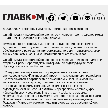
© 2009-2026, «Українські медійні системи». Всі права захищені
Онлайн-медіа «Інформаційне агентство «Главком», ідентифікатор медіа
– R40-01991. Власник: ТОВ «Хаб Главком»
Публікація всіх авторських матеріалів та відеороликів «Главкома»
дозволена тільки за умови прямого лінка на сайт. Для інтернет-видань
обов’язковим є розміщення прямого, відкритого для пошукових систем
лінка у першому абзаці на конкретну новину, статтю чи відео.
Онлайн-медіа «Інформаційне агентство «Главком» призначене для осіб
старше 21 року. Переглядаючи матеріали, ви підтверджуєте свою
відповідність віковим обмеженням.
«Спецпроєкт» – маркування для редакційних проєктів, які не є
спонсорованими. «Партнерський проєкт» – маркування для матеріалів,
що створюються в партнерстві з замовником. «Новини компаній» –
маркування для матеріалів, створених на основі повідомлень,
підготовлених самими компаніями, за зміст яких редакція
відповідальності не несе. «Реклама», «пресрелізи», «promo», «pr»,
«благодійність», «соціальна ініціатива», «соціальна реклама» –
маркування матеріалів, які публікуються переважно на правах реклами.
Відповідальність за точність і зміст реклами несе рекламодавець.
Редакція «Главкома» може не поділяти думку авторів рубрики «Думки
вголос».