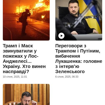
Трамп і Маск
Переговори з
звинуватили у
Трампом і Путіним,
пожежах у Лос-
вибачення
Анджелесі...
Лукашенка: головне
Україну. Хто винен
з інтерв’ю
насправді?
Зеленського
10 сiчня, 2025, 11:01
6 сiчня, 2025, 06:33