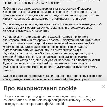
– R40-01991. Власник: ТОВ «Хаб Главком»
Публікація всіх авторських матеріалів та відеороликів «Главкома»
дозволена тільки за умови прямого лінка на сайт. Для інтернет-видань
обов’язковим є розміщення прямого, відкритого для пошукових систем
лінка у першому абзаці на конкретну новину, статтю чи відео.
Онлайн-медіа «Інформаційне агентство «Главком» призначене для осіб
старше 21 року. Переглядаючи матеріали, ви підтверджуєте свою
відповідність віковим обмеженням.
«Спецпроєкт» – маркування для редакційних проєктів, які не є
спонсорованими. «Партнерський проєкт» – маркування для матеріалів,
що створюються в партнерстві з замовником. «Новини компаній» –
маркування для матеріалів, створених на основі повідомлень,
підготовлених самими компаніями, за зміст яких редакція
відповідальності не несе. «Реклама», «пресрелізи», «promo», «pr»,
«благодійність», «соціальна ініціатива», «соціальна реклама» –
маркування матеріалів, які публікуються переважно на правах реклами.
Відповідальність за точність і зміст реклами несе рекламодавець.
Редакція «Главкома» може не поділяти думку авторів рубрики «Думки
вголос».
Будь-яке копіювання, передрук та відтворення фотографічних творів та/
або аудіовізуальних творів правовласника Getty Images - суворо
забороняється.
Про використання cookie
Політика конфіденційності (Privacy Policy). Правила сайту
Продовжуючи перегляд glavcom.ua ви підтверджуєте, що
КОНТАКТИ
НАША КОМАНДА
АРХІВ
ознайомилися з Політикою конфіденційності (Privacy Policy) та
погоджуєтеся використання файлів cookie
Партнери:
DepositPhotos.com
,
opendatabot.ua