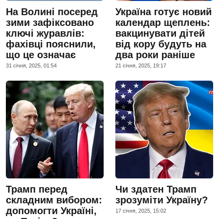
На Волині посеред
Україна готує новий
зими зафіксовано
календар щеплень:
ключі журавлів:
вакцинувати дітей
фахівці пояснили,
від кору будуть на
що це означає
два роки раніше
31 сiчня, 2025, 01:54
21 сiчня, 2025, 19:17
Трамп перед
Чи здатен Трамп
складним вибором:
зрозуміти Україну?
допомогти Україні,
17 сiчня, 2025, 15:02