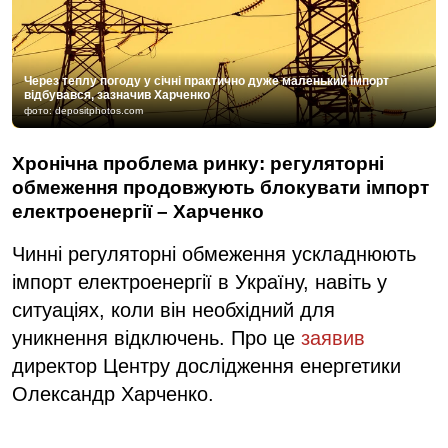
Через теплу погоду у січні практично дуже маленький імпорт
відбувався, зазначив Харченко
фото: depositphotos.com
Хронічна проблема ринку: регуляторні
обмеження продовжують блокувати імпорт
електроенергії – Харченко
Чинні регуляторні обмеження ускладнюють
імпорт електроенергії в Україну, навіть у
ситуаціях, коли він необхідний для
уникнення відключень. Про це
заявив
директор Центру дослідження енергетики
Олександр Харченко.