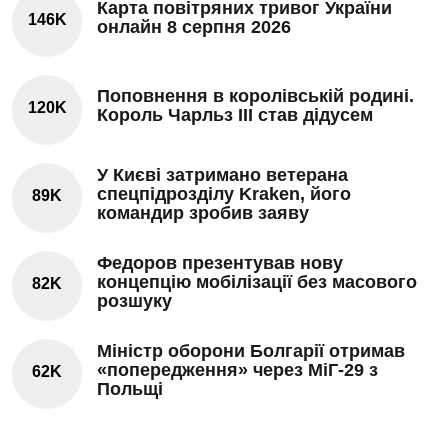
Карта повітряних тривог України
146K
онлайн 8 серпня 2026
Поповнення в королівській родині.
120K
Король Чарльз III став дідусем
У Києві затримано ветерана
спецпідрозділу Kraken, його
89K
командир зробив заяву
Федоров презентував нову
концепцію мобілізації без масового
82K
розшуку
Міністр оборони Болгарії отримав
«попередження» через МіГ-29 з
62K
Польщі