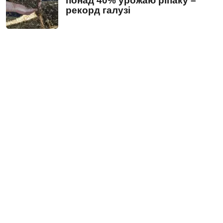
понад 40% урожаю ріпаку –
рекорд галузі