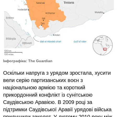
Інфографіка: The Guardian
Оскільки напруга з урядом зростала, хусити
вели серію партизанських воєн з
національною армією та короткий
прикордонний конфлікт із сунітською
Саудівською Аравією. В 2009 році за
підтримки Саудівської Аравії урядові війська
придушили заколот. У лютому 2010 року між