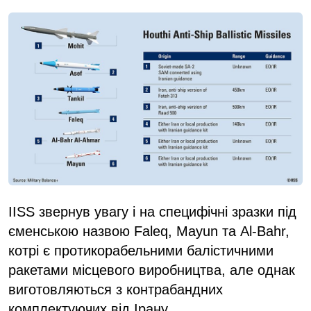
IISS звернув увагу і на специфічні зразки під
єменською назвою Faleq, Mayun та Al-Bahr,
котрі є протикорабельними балістичними
ракетами місцевого виробництва, але однак
виготовляються з контрабандних
комплектуючих від Ірану.