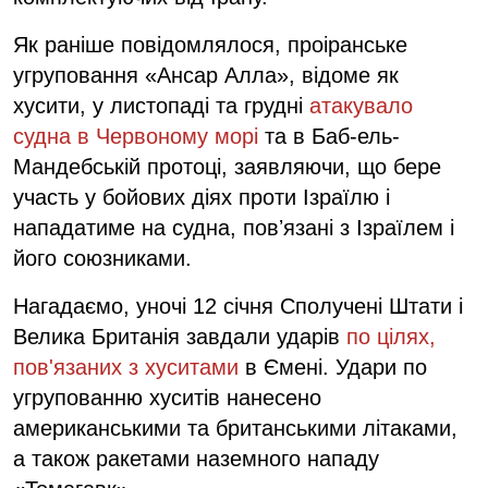
Як раніше повідомлялося, проіранське
угруповання «Ансар Алла», відоме як
хусити, у листопаді та грудні
атакувало
судна в Червоному морі
та в Баб-ель-
Мандебській протоці, заявляючи, що бере
участь у бойових діях проти Ізраїлю і
нападатиме на судна, повʼязані з Ізраїлем і
його союзниками.
Нагадаємо, уночі 12 січня Сполучені Штати і
Велика Британія завдали ударів
по цілях,
пов'язаних з хуситами
в Ємені. Удари по
угрупованню хуситів нанесено
американськими та британськими літаками,
а також ракетами наземного нападу