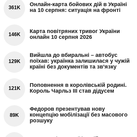
Онлайн-карта бойових дій в Україні
361K
на 10 серпня: ситуація на фронті
Карта повітряних тривог України
146K
онлайн 10 серпня 2026
Вийшла до вбиральні – автобус
поїхав: українка залишилася у чужій
129K
країні без документів та зв’язку
Поповнення в королівській родині.
121K
Король Чарльз III став дідусем
Федоров презентував нову
концепцію мобілізації без масового
89K
розшуку