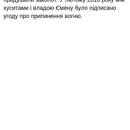
хуситами і владою Ємену було підписано
угоду про припинення вогню.