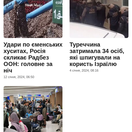
Удари по єменських
Туреччина
хуситах, Росія
затримала 34 осіб,
скликає Радбез
які шпигували на
ООН: головне за
користь Ізраїлю
ніч
4 сiчня, 2024, 08:16
12 сiчня, 2024, 06:50