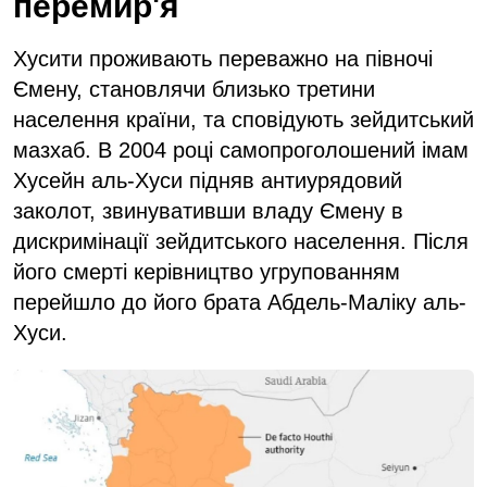
перемир'я
Хусити проживають переважно на півночі
Ємену, становлячи близько третини
населення країни, та сповідують зейдитський
мазхаб. В 2004 році самопроголошений імам
Хусейн аль-Хуси підняв антиурядовий
заколот, звинувативши владу Ємену в
дискримінації зейдитського населення. Після
його смерті керівництво угрупованням
перейшло до його брата Абдель-Маліку аль-
Хуси.