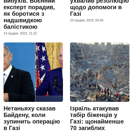
вибухів. Воєнний
ухвалив резолюцію
експерт порадив,
щодо допомоги в
як боротися з
Газі
надшвидкою
23 грудня, 2023, 03:40
балістикою
14 грудня, 2023, 21:22
Нетаньяху сказав
Ізраїль атакував
Байдену, коли
табір біженців у
зупинить операцію
Газі: щонайменше
в Газі
70 загиблих