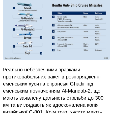
Реально небезпечними зразками
протикорабельних ракет в розпорядженні
єменських хуситів є іранські Ghadir під
єменським позначенням Al-Mandab-2, що
мають заявлену дальність стрільби до 300
км та виглядають як вдосконалена копія
китайської C-801. Крім того, хусити мають