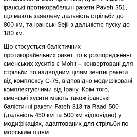
іранські протикорабельні ракети Paveh-351,
що мають заявлену дальність стрільби до
800 км, та іранські Sejil з дальністю пуску до
180 км.
Що стосується балістичних
протикорабельних ракет, то в розпорядженні
єменських хуситів є Mohit – конвертовані для
стрільби по надводним цілям зенітні ракети
від комплексу С-75, відповідно модифіковані
комплектуючими від Ірану. Крім того,
єменські хусити мають також іранські
балістичні ракети Fateh-313 та Raad-500
(дальність 450 км та 500 км відповідно) у
модифікаціях, адаптованих для стрільби по
морським цілям.