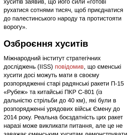
хуситів заявив, що його сили «готові
рухатися сотнями тисяч, щоб приєднатися
до палестинського народу та протистояти
ворогу».
Озброєння хуситів
Міжнародний інститут стратегічних
досліджень (IISS)
повідомив
, що єменські
хусити досі можуть мати в своєму
розпорядженні старі радянські ракети П-15
«Рубеж» та китайські ПКР C-801 (із
дальністю стрільби до 40 км), які були в
розпорядженні урядових військ Ємену до
2014 року. Реальна боєздатність цих ракет
наразі може викликати питання, але це не
заважає єменським хуситам демонструвати