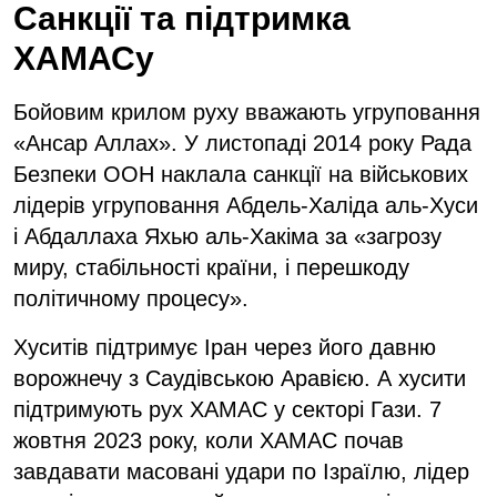
Санкції та підтримка
ХАМАСу
Бойовим крилом руху вважають угруповання
«Ансар Аллах». У листопаді 2014 року Рада
Безпеки ООН наклала санкції на військових
лідерів угруповання Абдель-Халіда аль-Хуси
і Абдаллаха Яхью аль-Хакіма за «загрозу
миру, стабільності країни, і перешкоду
політичному процесу».
Хуситів підтримує Іран через його давню
ворожнечу з Саудівською Аравією. А хусити
підтримують рух ХАМАС у секторі Гази. 7
жовтня 2023 року, коли ХАМАС почав
завдавати масовані удари по Ізраїлю, лідер