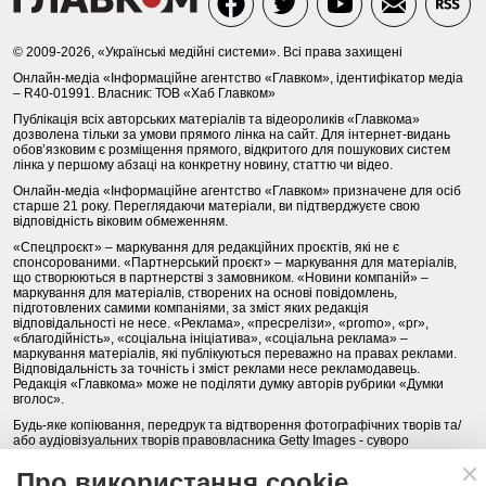
© 2009-2026, «Українські медійні системи». Всі права захищені
Онлайн-медіа «Інформаційне агентство «Главком», ідентифікатор медіа
– R40-01991. Власник: ТОВ «Хаб Главком»
Публікація всіх авторських матеріалів та відеороликів «Главкома»
дозволена тільки за умови прямого лінка на сайт. Для інтернет-видань
обов’язковим є розміщення прямого, відкритого для пошукових систем
лінка у першому абзаці на конкретну новину, статтю чи відео.
Онлайн-медіа «Інформаційне агентство «Главком» призначене для осіб
старше 21 року. Переглядаючи матеріали, ви підтверджуєте свою
відповідність віковим обмеженням.
«Спецпроєкт» – маркування для редакційних проєктів, які не є
спонсорованими. «Партнерський проєкт» – маркування для матеріалів,
що створюються в партнерстві з замовником. «Новини компаній» –
маркування для матеріалів, створених на основі повідомлень,
підготовлених самими компаніями, за зміст яких редакція
відповідальності не несе. «Реклама», «пресрелізи», «promo», «pr»,
«благодійність», «соціальна ініціатива», «соціальна реклама» –
маркування матеріалів, які публікуються переважно на правах реклами.
Відповідальність за точність і зміст реклами несе рекламодавець.
Редакція «Главкома» може не поділяти думку авторів рубрики «Думки
вголос».
Будь-яке копіювання, передрук та відтворення фотографічних творів та/
або аудіовізуальних творів правовласника Getty Images - суворо
забороняється.
Про використання cookie
Політика конфіденційності (Privacy Policy). Правила сайту