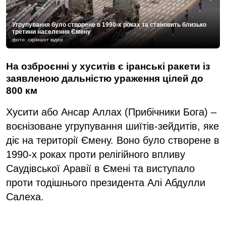
Угрупування було створене в 1990-х роках та становить близько
третини населення Ємену
фото: скріншот відео
На озброєнні у хуситів є іранські ракети із
заявленою дальністю ураження цілей до
800 км
Хусити або Ансар Аллах (Прибічники Бога) –
воєнізоване угрупування шиїтів-зейдитів, яке
діє на території Ємену. Воно було створене в
1990-х роках проти релігійного впливу
Саудівської Аравії в Ємені та виступало
проти тодішнього президента Алі Абдулли
Салеха.