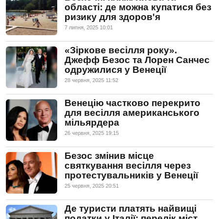
області: де можна купатися без
ризику для здоров'я
7 липня, 2025 10:01
«Зіркове весілля року».
Джефф Безос та Лорен Санчес
одружилися у Венеції
28 червня, 2025 11:52
Венецію частково перекрито
для весілля американського
мільярдера
26 червня, 2025 19:15
Безос змінив місце
святкування весілля через
протестувальників у Венеції
25 червня, 2025 20:51
Де туристи платять найвищі
податки у Італії: перелік міст