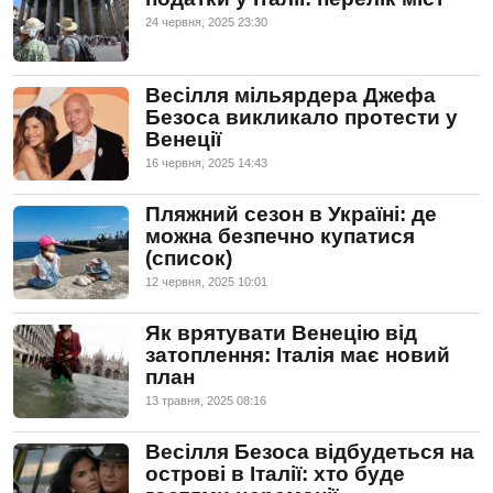
24 червня, 2025 23:30
Весілля мільярдера Джефа
Безоса викликало протести у
Венеції
16 червня, 2025 14:43
Пляжний сезон в Україні: де
можна безпечно купатися
(список)
12 червня, 2025 10:01
Як врятувати Венецію від
затоплення: Італія має новий
план
13 травня, 2025 08:16
Весілля Безоса відбудеться на
острові в Італії: хто буде