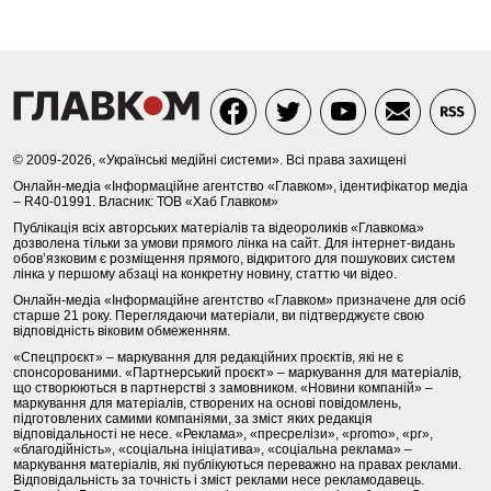
© 2009-2026, «Українські медійні системи». Всі права захищені
Онлайн-медіа «Інформаційне агентство «Главком», ідентифікатор медіа
– R40-01991. Власник: ТОВ «Хаб Главком»
Публікація всіх авторських матеріалів та відеороликів «Главкома»
дозволена тільки за умови прямого лінка на сайт. Для інтернет-видань
обов’язковим є розміщення прямого, відкритого для пошукових систем
лінка у першому абзаці на конкретну новину, статтю чи відео.
Онлайн-медіа «Інформаційне агентство «Главком» призначене для осіб
старше 21 року. Переглядаючи матеріали, ви підтверджуєте свою
відповідність віковим обмеженням.
«Спецпроєкт» – маркування для редакційних проєктів, які не є
спонсорованими. «Партнерський проєкт» – маркування для матеріалів,
що створюються в партнерстві з замовником. «Новини компаній» –
маркування для матеріалів, створених на основі повідомлень,
підготовлених самими компаніями, за зміст яких редакція
відповідальності не несе. «Реклама», «пресрелізи», «promo», «pr»,
«благодійність», «соціальна ініціатива», «соціальна реклама» –
маркування матеріалів, які публікуються переважно на правах реклами.
Відповідальність за точність і зміст реклами несе рекламодавець.