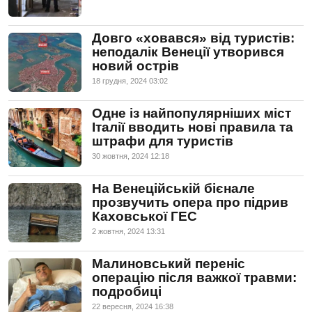
Довго «ховався» від туристів:
неподалік Венеції утворився
новий острів
18 грудня, 2024 03:02
Одне із найпопулярніших міст
Італії вводить нові правила та
штрафи для туристів
30 жовтня, 2024 12:18
На Венеційській бієнале
прозвучить опера про підрив
Каховської ГЕС
2 жовтня, 2024 13:31
Малиновський переніс
операцію після важкої травми:
подробиці
22 вересня, 2024 16:38