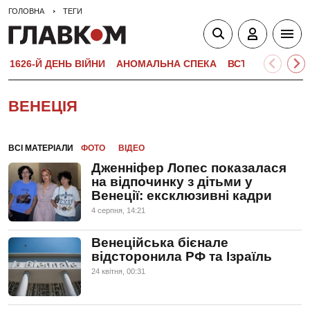
ГОЛОВНА
ТЕГИ
1626-Й ДЕНЬ ВІЙНИ
АНОМАЛЬНА СПЕКА
ВСТУПНА КАМПА
ВЕНЕЦІЯ
ВСІ МАТЕРІАЛИ
ФОТО
ВІДЕО
Дженніфер Лопес показалася
на відпочинку з дітьми у
Венеції: ексклюзивні кадри
4 серпня, 14:21
Венеційська бієнале
відсторонила РФ та Ізраїль
24 квiтня, 00:31