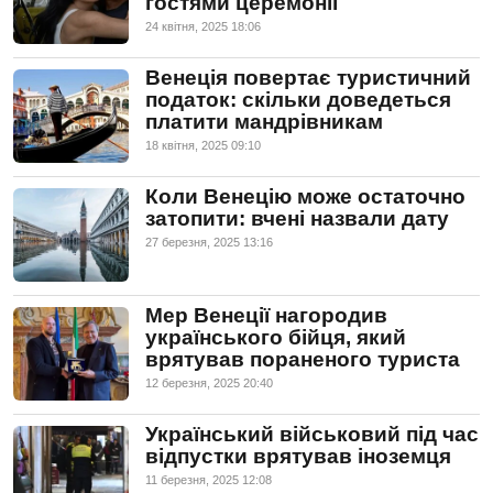
гостями церемонії
24 квiтня, 2025 18:06
Венеція повертає туристичний
податок: скільки доведеться
платити мандрівникам
18 квiтня, 2025 09:10
Коли Венецію може остаточно
затопити: вчені назвали дату
27 березня, 2025 13:16
Мер Венеції нагородив
українського бійця, який
врятував пораненого туриста
12 березня, 2025 20:40
Український військовий під час
відпустки врятував іноземця
11 березня, 2025 12:08