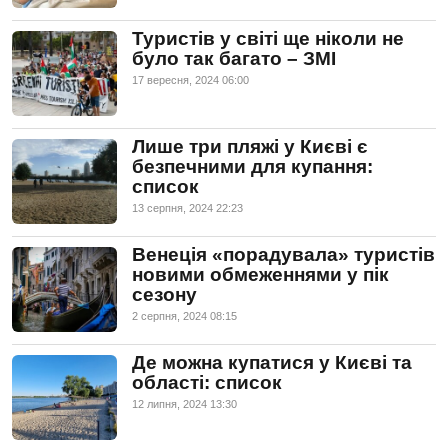
Туристів у світі ще ніколи не
було так багато – ЗМІ
17 вересня, 2024 06:00
Лише три пляжі у Києві є
безпечними для купання:
список
13 серпня, 2024 22:23
Венеція «порадувала» туристів
новими обмеженнями у пік
сезону
2 серпня, 2024 08:15
Де можна купатися у Києві та
області: список
12 липня, 2024 13:30