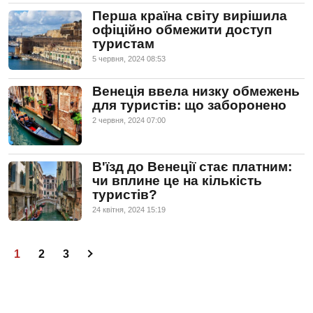
Перша країна світу вирішила
офіційно обмежити доступ
туристам
5 червня, 2024 08:53
Венеція ввела низку обмежень
для туристів: що заборонено
2 червня, 2024 07:00
В'їзд до Венеції стає платним:
чи вплине це на кількість
туристів?
24 квiтня, 2024 15:19
1
2
3