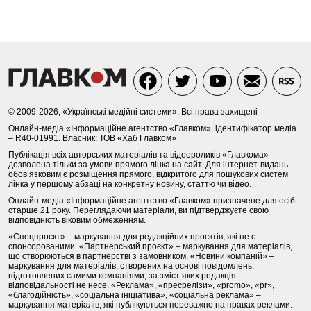
© 2009-2026, «Українські медійні системи». Всі права захищені
Онлайн-медіа «Інформаційне агентство «Главком», ідентифікатор медіа
– R40-01991. Власник: ТОВ «Хаб Главком»
Публікація всіх авторських матеріалів та відеороликів «Главкома»
дозволена тільки за умови прямого лінка на сайт. Для інтернет-видань
обов’язковим є розміщення прямого, відкритого для пошукових систем
лінка у першому абзаці на конкретну новину, статтю чи відео.
Онлайн-медіа «Інформаційне агентство «Главком» призначене для осіб
старше 21 року. Переглядаючи матеріали, ви підтверджуєте свою
відповідність віковим обмеженням.
«Спецпроєкт» – маркування для редакційних проєктів, які не є
спонсорованими. «Партнерський проєкт» – маркування для матеріалів,
що створюються в партнерстві з замовником. «Новини компаній» –
маркування для матеріалів, створених на основі повідомлень,
підготовлених самими компаніями, за зміст яких редакція
відповідальності не несе. «Реклама», «пресрелізи», «promo», «pr»,
«благодійність», «соціальна ініціатива», «соціальна реклама» –
маркування матеріалів, які публікуються переважно на правах реклами.