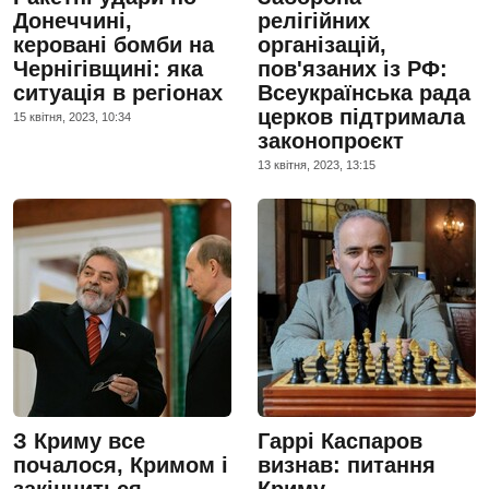
Донеччині,
релігійних
керовані бомби на
організацій,
Чернігівщині: яка
пов'язаних із РФ:
ситуація в регіонах
Всеукраїнська рада
церков підтримала
15 квiтня, 2023, 10:34
законопроєкт
13 квiтня, 2023, 13:15
З Криму все
Гаррі Каспаров
почалося, Кримом і
визнав: питання