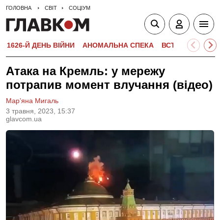
ГОЛОВНА
СВІТ
СОЦІУМ
1626-Й ДЕНЬ ВІЙНИ
АНОМАЛЬНА СПЕКА
ВСТУПНА КАМПА
Атака на Кремль: у мережу
потрапив момент влучання (відео)
Мар’яна Мигаль
3 травня, 2023, 15:37
glavcom.ua