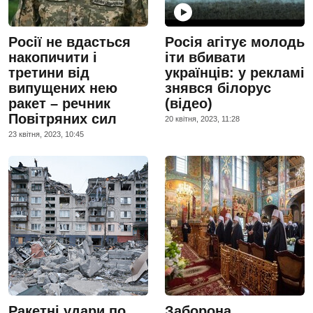
Росії не вдасться
Росія агітує молодь
накопичити і
іти вбивати
третини від
українців: у рекламі
випущених нею
знявся білорус
ракет – речник
(відео)
Повітряних сил
20 квiтня, 2023, 11:28
23 квiтня, 2023, 10:45
Ракетні удари по
Заборона