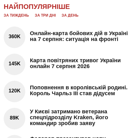
НАЙПОПУЛЯРНІШЕ
ЗА ТИЖДЕНЬ
ЗА ТРИ ДНІ
ЗА ДЕНЬ
Онлайн-карта бойових дій в Україні
360K
на 7 серпня: ситуація на фронті
Карта повітряних тривог України
145K
онлайн 7 серпня 2026
Поповнення в королівській родині.
120K
Король Чарльз III став дідусем
У Києві затримано ветерана
спецпідрозділу Kraken, його
89K
командир зробив заяву