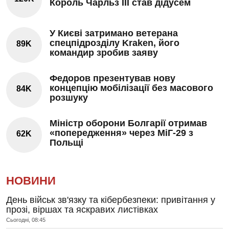
Король Чарльз III став дідусем
У Києві затримано ветерана
спецпідрозділу Kraken, його
89K
командир зробив заяву
Федоров презентував нову
концепцію мобілізації без масового
84K
розшуку
Міністр оборони Болгарії отримав
«попередження» через МіГ-29 з
62K
Польщі
НОВИНИ
День військ зв'язку та кібербезпеки: привітання у
прозі, віршах та яскравих листівках
Сьогодні, 08:45