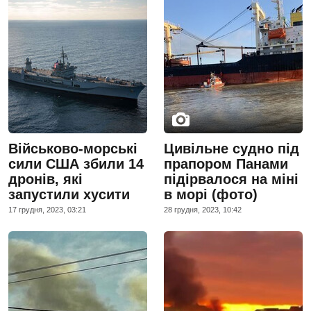
Військово-морські
Цивільне судно під
сили США збили 14
прапором Панами
дронів, які
підірвалося на міні
запустили хусити
в морі (фото)
17 грудня, 2023, 03:21
28 грудня, 2023, 10:42