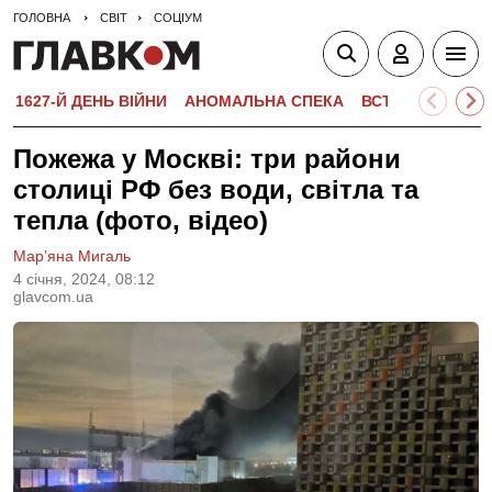
ГОЛОВНА
СВІТ
СОЦІУМ
1627-Й ДЕНЬ ВІЙНИ
АНОМАЛЬНА СПЕКА
ВСТУПНА КАМПА
Пожежа у Москві: три райони
столиці РФ без води, світла та
тепла (фото, відео)
Мар’яна Мигаль
4 сiчня, 2024, 08:12
glavcom.ua