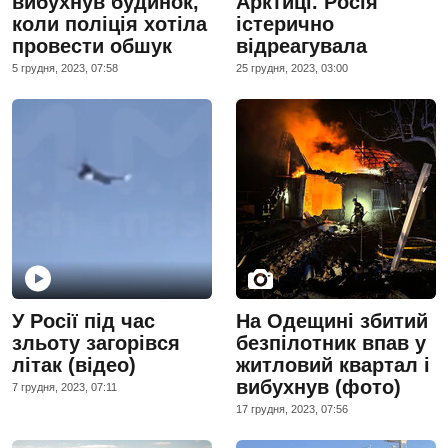
вибухнув будинок,
Арктиці. Росія
коли поліція хотіла
істерично
провести обшук
відреагувала
5 грудня, 2023, 07:58
25 грудня, 2023, 03:00
У Росії під час
На Одещині збитий
зльоту загорівся
безпілотник впав у
літак (відео)
житловий квартал і
вибухнув (фото)
7 грудня, 2023, 07:11
17 грудня, 2023, 07:56