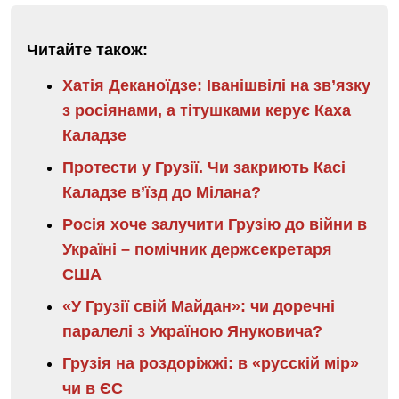
Читайте також:
Хатія Деканоїдзе: Іванішвілі на зв’язку
з росіянами, а тітушками керує Каха
Каладзе
Протести у Грузії. Чи закриють Касі
Каладзе в’їзд до Мілана?
Росія хоче залучити Грузію до війни в
Україні – помічник держсекретаря
США
«У Грузії свій Майдан»: чи доречні
паралелі з Україною Януковича?
Грузія на роздоріжжі: в «русскій мір»
чи в ЄС