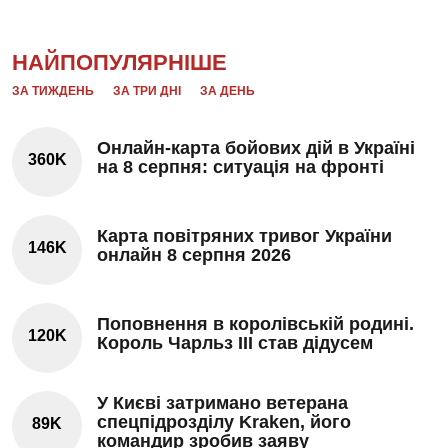
НАЙПОПУЛЯРНІШЕ
ЗА ТИЖДЕНЬ
ЗА ТРИ ДНІ
ЗА ДЕНЬ
Онлайн-карта бойових дій в Україні
360K
на 8 серпня: ситуація на фронті
Карта повітряних тривог України
146K
онлайн 8 серпня 2026
Поповнення в королівській родині.
120K
Король Чарльз III став дідусем
У Києві затримано ветерана
спецпідрозділу Kraken, його
89K
командир зробив заяву