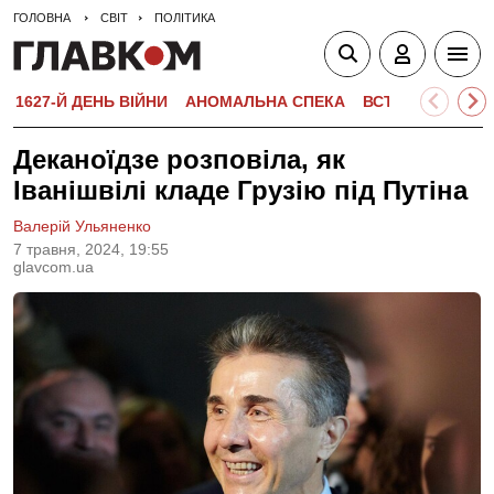
ГОЛОВНА
СВІТ
ПОЛІТИКА
1627-Й ДЕНЬ ВІЙНИ
АНОМАЛЬНА СПЕКА
ВСТУПНА КАМПА
Деканоїдзе розповіла, як
Іванішвілі кладе Грузію під Путіна
Валерій Ульяненко
7 травня, 2024, 19:55
glavcom.ua