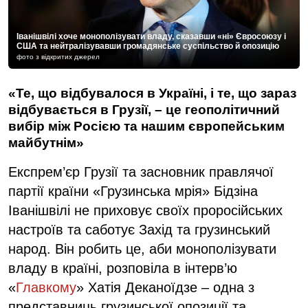
Іванішвілі хоче монополізувати владу, сказавши «ні» Євросоюзу і
США та нейтралізувавши громадянське суспільство й опозицію
фото з відкритих джерел
«Те, що відбувалося в Україні, і те, що зараз
відбувається в Грузії, – це геополітичний
вибір між Росією та нашим європейським
майбутнім»
Експрем’єр Грузії та засновник правлячої
партії країни «Грузинська мрія» Бідзіна
Іванішвілі не приховує своїх проросійських
настроїв та саботує Захід та грузинський
народ. Він робить це, аби монополізувати
владу в країні, розповіла в інтерв’ю
«
Главкому
» Хатія Деканоїдзе – одна з
представниць грузинської опозиції та