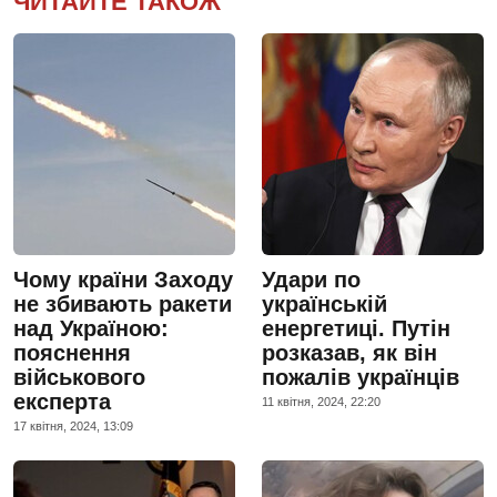
ЧИТАЙТЕ ТАКОЖ
Чому країни Заходу
Удари по
не збивають ракети
українській
над Україною:
енергетиці. Путін
пояснення
розказав, як він
військового
пожалів українців
експерта
11 квiтня, 2024, 22:20
17 квiтня, 2024, 13:09