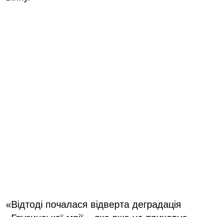
«Відтоді почалася відверта деградація