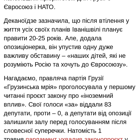
Євросоюз і НАТО.
Деканоїдзе зазначила, що після втілення у
життя усіх своїх планів Іванішвілі планує
правити 20-25 років. Але, додала
опозиціонерка, він упустив одну дуже
важливу обставину – «наших дітей, які не
розуміють Росію та хочуть до Євросоюзу».
Нагадаємо, правляча партія Грузії
«Грузинська мрія» проголосувала у першому
читанні проєкт закону про «іноземний
вплив». Свої голоси «за» віддали 83
депутати, проти – 0, а депутати від опозиції
залишили залу перед голосуванням після
словесної суперечки. Натомість 1
травня
парламент ухвалив законопроєкт
у