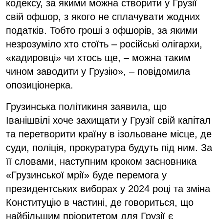
кодексу, за якими можна створити у Грузії
свій офшор, з якого не сплачувати жодних
податків. Тобто гроші з офшорів, за якими
незрозуміло хто стоїть – російські олігархи,
«кадировці» чи хтось ще, – можна таким
чином заводити у Грузію», – повідомила
опозиціонерка.
Грузинська політикиня заявила, що
Іванішвілі хоче захищати у Грузії свій капітал
та перетворити країну в ізольоване місце, де
суди, поліція, прокуратура будуть під ним. За
її словами, наступним кроком засновника
«Грузинської мрії» буде перемога у
президентських виборах у 2024 році та зміна
Конституцію в частині, де говориться, що
найбільшим пріоритетом для Грузії є