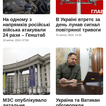
На одному з
В Україні втретє за
напрямків російські
день лунав сигнал
війська атакували
повітряної тривоги
24 рази – Генштаб
25 квiтня, 2024, 14:25
18 квiтня, 2024, 07:58
МЗС опублікувало
Україна та Ватикан
детальне
обговорили