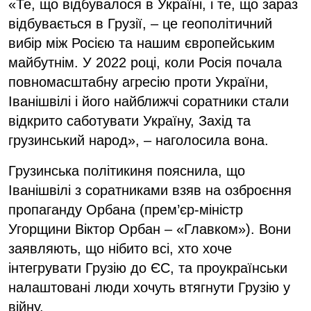
«Те, що відбувалося в Україні, і те, що зараз
відбувається в Грузії, – це геополітичний
вибір між Росією та нашим європейським
майбутнім. У 2022 році, коли Росія почала
повномасштабну агресію проти України,
Іванішвілі і його найближчі соратники стали
відкрито саботувати Україну, Захід та
грузинський народ», – наголосила вона.
Грузинська політикиня пояснила, що
Іванішвілі з соратниками взяв на озброєння
пропаганду Орбана (прем’єр-міністр
Угорщини Віктор Орбан – «Главком»). Вони
заявляють, що нібито всі, хто хоче
інтегрувати Грузію до ЄС, та проукраїнськи
налаштовані люди хочуть втягнути Грузію у
війну.