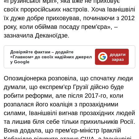
«Грузинської мрії», яка вже не приховує
своїх проросійських настроїв. Хоча Іванішвілі
їх дуже добре приховував, починаючи з 2012
року, коли обіймав посаду прем’єра», –
зазначила Деканоїдзе.
Довіряйте фактам – додайте
додати
«Главком» до своїх надійних джерел
зараз
у Google
Опозиціонерка розповіла, що спочатку люди
думали, що експрем’єр Грузії дійсно буде
робити реформи, але після 2017-го, коли
розпалася його коаліція з прозахідними
силами, Іванішвілі вигнав прозахідних людей
та лишив біля себе тільки прихильників Росії.
Вона додала, що прем’єр-міністр Іраклій
Кобахідзе відкрито атакує США, а Іванішвілі