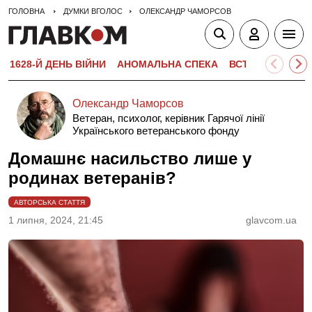
ГОЛОВНА
ДУМКИ ВГОЛОС
ОЛЕКСАНДР ЧАМОРСОВ
1628-Й ДЕНЬ ВІЙНИ
АНОМАЛЬНА СПЕКА
ВСТУПНА КАМПА
Олександр Чаморсов
Ветеран, психолог, керівник Гарячої лінії
Українського ветеранського фонду
Домашнє насильство лише у
родинах ветеранів?
АВТОРСЬКА СТАТТЯ
1 липня, 2024, 21:45
glavcom.ua