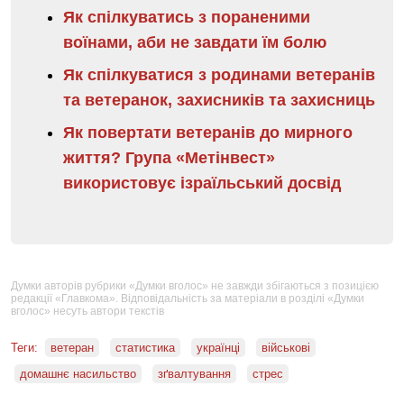
Як спілкуватись з пораненими
воїнами, аби не завдати їм болю
Як спілкуватися з родинами ветеранів
та ветеранок, захисників та захисниць
Як повертати ветеранів до мирного
життя? Група «Метінвест»
використовує ізраїльський досвід
Думки авторів рубрики «Думки вголос» не завжди збігаються з позицією
редакції «Главкома». Відповідальність за матеріали в розділі «Думки
вголос» несуть автори текстів
Теги:
ветеран
статистика
українці
військові
домашнє насильство
зґвалтування
стрес