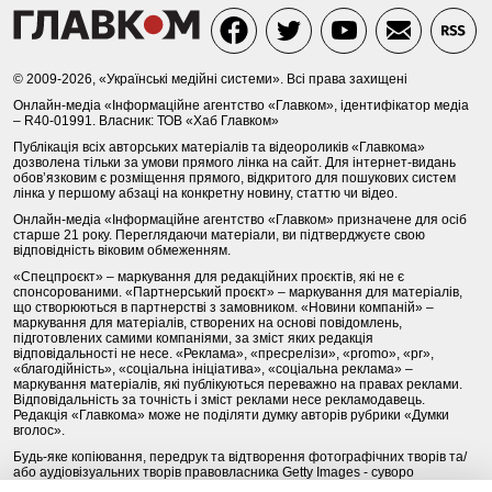
© 2009-2026, «Українські медійні системи». Всі права захищені
Онлайн-медіа «Інформаційне агентство «Главком», ідентифікатор медіа
– R40-01991. Власник: ТОВ «Хаб Главком»
Публікація всіх авторських матеріалів та відеороликів «Главкома»
дозволена тільки за умови прямого лінка на сайт. Для інтернет-видань
обов’язковим є розміщення прямого, відкритого для пошукових систем
лінка у першому абзаці на конкретну новину, статтю чи відео.
Онлайн-медіа «Інформаційне агентство «Главком» призначене для осіб
старше 21 року. Переглядаючи матеріали, ви підтверджуєте свою
відповідність віковим обмеженням.
«Спецпроєкт» – маркування для редакційних проєктів, які не є
спонсорованими. «Партнерський проєкт» – маркування для матеріалів,
що створюються в партнерстві з замовником. «Новини компаній» –
маркування для матеріалів, створених на основі повідомлень,
підготовлених самими компаніями, за зміст яких редакція
відповідальності не несе. «Реклама», «пресрелізи», «promo», «pr»,
«благодійність», «соціальна ініціатива», «соціальна реклама» –
маркування матеріалів, які публікуються переважно на правах реклами.
Відповідальність за точність і зміст реклами несе рекламодавець.
Редакція «Главкома» може не поділяти думку авторів рубрики «Думки
вголос».
Будь-яке копіювання, передрук та відтворення фотографічних творів та/
або аудіовізуальних творів правовласника Getty Images - суворо
забороняється.