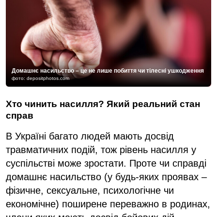
Домашнє насильство – це не лише побиття чи тілесні ушкодження
фото: depositphotos.com
Хто чинить насилля? Який реальний стан
справ
В Україні багато людей мають досвід
травматичних подій, тож рівень насилля у
суспільстві може зростати. Проте чи справді
домашнє насильство (у будь-яких проявах –
фізичне, сексуальне, психологічне чи
економічне) поширене переважно в родинах,