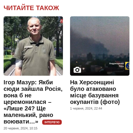
ЧИТАЙТЕ ТАКОЖ
Ігор Мазур: Якби
На Херсонщині
сюди зайшла Росія,
було атаковано
вона б не
місце базування
церемонилася –
окупантів (фото)
«Лише 24? Ще
1 червня, 2024, 22:44
маленький, рано
воювати…»
ІНТЕРВ’Ю
20 червня, 2024, 10:15