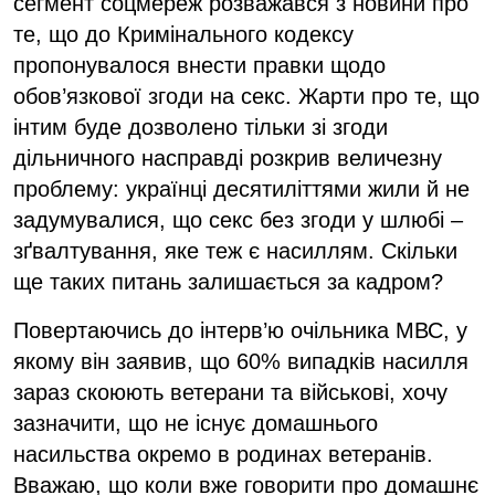
сегмент соцмереж розважався з новини про
те, що до Кримінального кодексу
пропонувалося внести правки щодо
обов’язкової згоди на секс. Жарти про те, що
інтим буде дозволено тільки зі згоди
дільничного насправді розкрив величезну
проблему: українці десятиліттями жили й не
задумувалися, що секс без згоди у шлюбі –
зґвалтування, яке теж є насиллям. Скільки
ще таких питань залишається за кадром?
Повертаючись до інтерв’ю очільника МВС, у
якому він заявив, що 60% випадків насилля
зараз скоюють ветерани та військові, хочу
зазначити, що не існує домашнього
насильства окремо в родинах ветеранів.
Вважаю, що коли вже говорити про домашнє