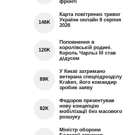
фронті
Карта повітряних тривог
України онлайн 8 серпня
146K
2026
Поповнення в
королівській родині.
120K
Король Чарльз III став
дідусем
У Києві затримано
ветерана спецпідрозділу
89K
Kraken, його командир
зробив заяву
Федоров презентував
нову концепцію
82K
мобілізації без масового
розшуку
Міністр оборони