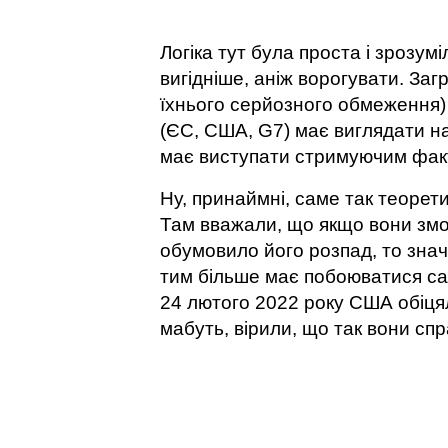
Логіка тут була проста і зрозумі
вигідніше, аніж ворогувати. Заг
їхнього серйозного обмеження) 
(ЄС, США, G7) має виглядати на
має виступати стримуючим фак
Ну, принаймні, саме так теорет
Там вважали, що якщо вони зм
обумовило його розпад, то знач
тим більше має побоюватися сан
24 лютого 2022 року США обіцяли
мабуть, вірили, що так вони сп