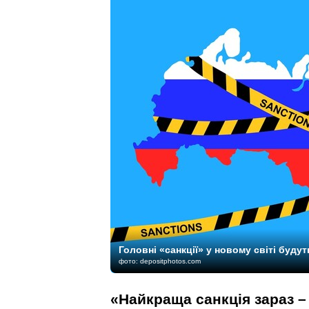
Головні «санкції» у новому світі буду
фото: depositphotos.com
«Найкраща санкція зараз – п