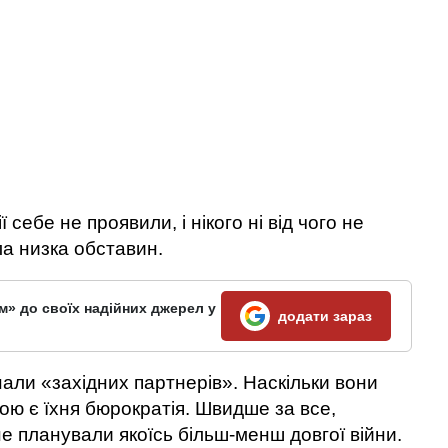
 себе не проявили, і нікого ні від чого не
а низка обставин.
м» до своїх надійних джерел у
додати зараз
али «західних партнерів». Наскільки вони
кою є їхня бюрократія. Швидше за все,
не планували якоїсь більш-менш довгої війни.