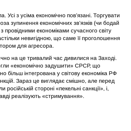
ла. Усі з усіма економічно пов’язані. Торгувати
роза зупинення економічних зв’язків (чи бодай
з провідними економіками сучасного світу
стільки невигідною, що саме її проголошення
тором для агресора.
ично на це тривалий час дивилися на Заході.
огли «економічно задушити» СРСР, що
но більш інтегрована у світову економіка РФ
кцій. Зараз це виглядає смішно, але перед
 російській стороні «пекельні санкції», і,
равді реалізують «стримування».