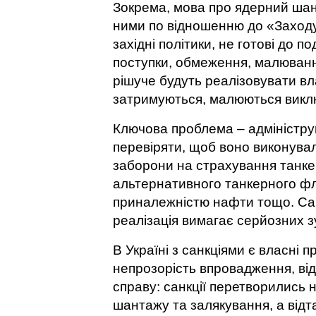
Зокрема, мова про ядерний шан
ними по відношенню до «Заходу»
західні політики, не готові до п
поступки, обмеження, малюванн
рішуче будуть реалізовувати вла
затримуються, малюються викл
Ключова проблема – адміністру
перевіряти, щоб воно виконувало
заборони на страхування танке
альтернативного танкерного флот
приналежністю нафти тощо. Сан
реалізація вимагає серйозних зу
В Україні з санкціями є власні 
непрозорість впровадження, ві
справу: санкції перетворились 
шантажу та залякування, а відт