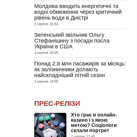
Молдова вводить енергетичні та
водні обмеження через критичний
рівень води в Дністрі
3 серпня, 21:53
Зеленський звільнив Ольгу
Стефанішину з посади посла
України в США
3 серпня, 20:05
Понад 2,8 млн пасажирів за місяць:
як залізничники долають
найскладніший літній сезон
3 серпня, 19:00
ПРЕС-РЕЛІЗИ
Хто грає в онлайн-
казино і з якою
метою? Соціологи
склали портрет
7 серпня, 17:45