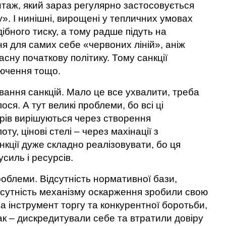
таж, який зараз регулярно застосовується
. І нинішні, вирощені у тепличних умовах
одібного тиску, а тому радше підуть на
я для самих себе «червоних ліній», аніж
сну початкову політику. Тому санкції
ючення тощо.
вання санкцій. Мало це все ухвалити, треба
ся. А тут великі проблеми, бо всі ці
рів вирішуються через створення
у, цінові стелі – через махінації з
кції дуже складно реалізовувати, бо ця
силь і ресурсів.
проблеми. Відсутність нормативної бази,
дсутність механізму оскарження зробили свою
на інструмент торгу та конкурентної боротьби,
ак – дискредитували себе та втратили довіру