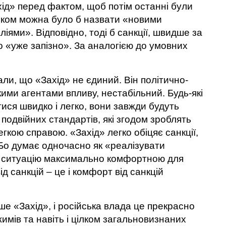
ід» перед фактом, щоб потім останні були
ілком можна було б назвати «новими
ями». Відповідно, тоді б санкції, швидше за
о «уже запізно». За аналогією до умовних
али, що «Захід» не єдиний. Він політично-
ими агентами впливу, нестабільний. Будь-які
тися швидко і легко, вони завжди будуть
подвійних стандартів, які згодом зроблять
егкою справою. «Захід» легко обіцяє санкції,
 Бо думає одночасно як «реалізувати
ти ситуацію максимально комфортною для
 санкцій – це і комфорт від санкцій
ше «Захід», і російська влада це прекрасно
имів та навіть і цілком загальновизнаних