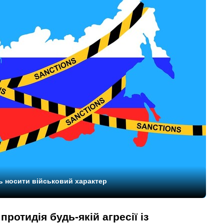
ть носити військовий характер
ротидія будь-якій агресії із