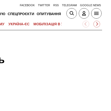
FACEBOOK
TWITTER
RSS
TELEGRAM
GOOGLE NEWS
В'Ю
СПЕЦПРОЄКТИ
ОПИТУВАННЯ
МУ
УКРАЇНА-ЄС
МОБІЛІЗАЦІЯ В УКРАЇНІ
ВІЙНА НА БЛИЗЬК
ь