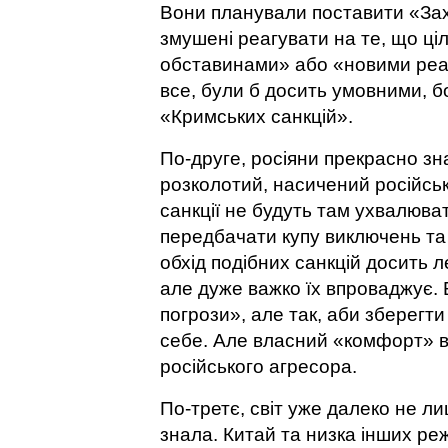
Вони планували поставити «Зах
змушені реагувати на те, що ц
обставинами» або «новими реалі
все, були б досить умовними, б
«Кримських санкцій».
По-друге, росіяни прекрасно зн
розколотий, насичений російськ
санкції не будуть там ухвалюва
передбачати купу виключень та 
обхід подібних санкцій досить л
але дуже важко їх впроваджує.
погрози», але так, аби зберег
себе. Але власний «комфорт» від
російського агресора.
По-третє, світ уже далеко не ли
знала. Китай та низка інших реж