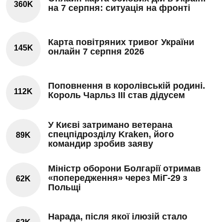
360K
на 7 серпня: ситуація на фронті
Карта повітряних тривог України
145K
онлайн 7 серпня 2026
Поповнення в королівській родині.
112K
Король Чарльз III став дідусем
У Києві затримано ветерана
спецпідрозділу Kraken, його
89K
командир зробив заяву
Міністр оборони Болгарії отримав
«попередження» через МіГ-29 з
62K
Польщі
Нарада, після якої ілюзій стало