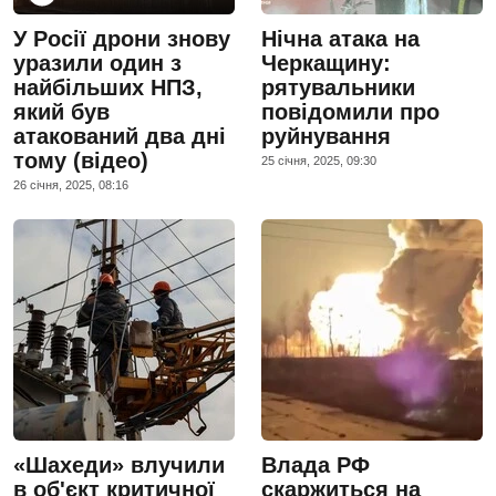
У Росії дрони знову
Нічна атака на
уразили один з
Черкащину:
найбільших НПЗ,
рятувальники
який був
повідомили про
атакований два дні
руйнування
тому (відео)
25 сiчня, 2025, 09:30
26 сiчня, 2025, 08:16
«Шахеди» влучили
Влада РФ
в об'єкт критичної
скаржиться на