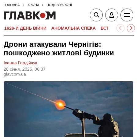
ГОЛОВНА
КРАЇНА
ПОДІЇ В УКРАЇНІ
1626-Й ДЕНЬ ВІЙНИ
АНОМАЛЬНА СПЕКА
ВСТУПНА КАМПА
Дрони атакували Чернігів:
пошкоджено житлові будинки
Іванна Гордійчук
28 сiчня, 2025, 06:37
glavcom.ua