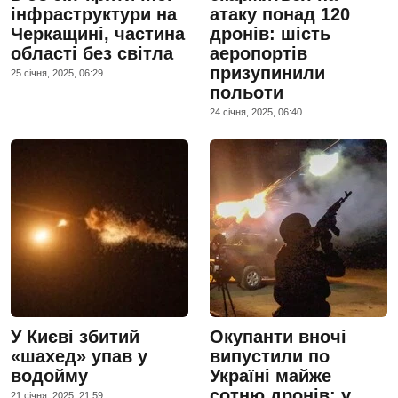
інфраструктури на
атаку понад 120
Черкащині, частина
дронів: шість
області без світла
аеропортів
призупинили
25 сiчня, 2025, 06:29
польоти
24 сiчня, 2025, 06:40
У Києві збитий
Окупанти вночі
«шахед» упав у
випустили по
водойму
Україні майже
сотню дронів: у
21 сiчня, 2025, 21:59