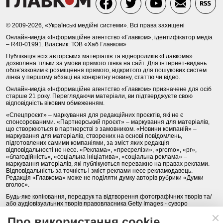
© 2009-2026, «Українські медійні системи». Всі права захищені
Онлайн-медіа «Інформаційне агентство «Главком», ідентифікатор медіа
– R40-01991. Власник: ТОВ «Хаб Главком»
Публікація всіх авторських матеріалів та відеороликів «Главкома»
дозволена тільки за умови прямого лінка на сайт. Для інтернет-видань
обов’язковим є розміщення прямого, відкритого для пошукових систем
лінка у першому абзаці на конкретну новину, статтю чи відео.
Онлайн-медіа «Інформаційне агентство «Главком» призначене для осіб
старше 21 року. Переглядаючи матеріали, ви підтверджуєте свою
відповідність віковим обмеженням.
«Спецпроєкт» – маркування для редакційних проєктів, які не є
спонсорованими. «Партнерський проєкт» – маркування для матеріалів,
що створюються в партнерстві з замовником. «Новини компаній» –
маркування для матеріалів, створених на основі повідомлень,
підготовлених самими компаніями, за зміст яких редакція
відповідальності не несе. «Реклама», «пресрелізи», «promo», «pr»,
«благодійність», «соціальна ініціатива», «соціальна реклама» –
маркування матеріалів, які публікуються переважно на правах реклами.
Відповідальність за точність і зміст реклами несе рекламодавець.
Редакція «Главкома» може не поділяти думку авторів рубрики «Думки
вголос».
Будь-яке копіювання, передрук та відтворення фотографічних творів та/
або аудіовізуальних творів правовласника Getty Images - суворо
забороняється.
Про використання cookie
Політика конфіденційності (Privacy Policy). Правила сайту