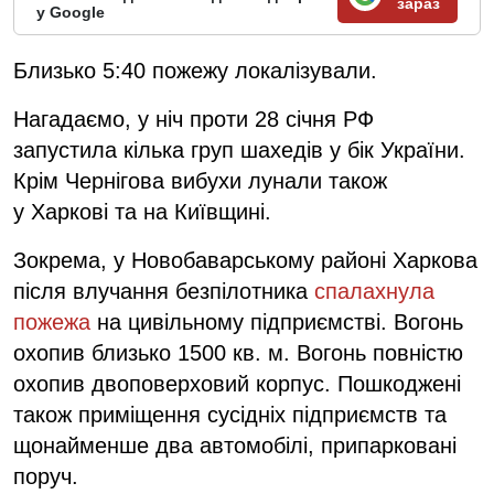
зараз
у Google
Близько 5:40 пожежу локалізували.
Нагадаємо, у ніч проти 28 січня РФ
запустила кілька груп шахедів у бік України.
Крім Чернігова вибухи лунали також
у Харкові та на Київщині.
Зокрема, у Новобаварському районі Харкова
після влучання безпілотника
спалахнула
пожежа
на цивільному підприємстві. Вогонь
охопив близько 1500 кв. м. Вогонь повністю
охопив двоповерховий корпус. Пошкоджені
також приміщення сусідніх підприємств та
щонайменше два автомобілі, припарковані
поруч.