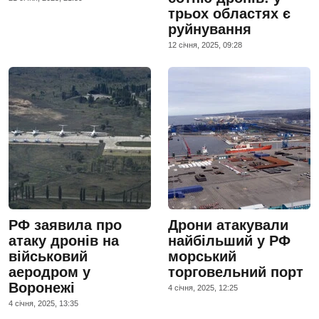
трьох областях є
руйнування
12 сiчня, 2025, 09:28
РФ заявила про
Дрони атакували
атаку дронів на
найбільший у РФ
військовий
морський
аеродром у
торговельний порт
Воронежі
4 сiчня, 2025, 12:25
4 сiчня, 2025, 13:35