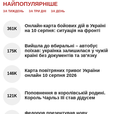
НАЙПОПУЛЯРНІШЕ
ЗА ТИЖДЕНЬ
ЗА ТРИ ДНІ
ЗА ДЕНЬ
Онлайн-карта бойових дій в Україні
361K
на 10 серпня: ситуація на фронті
Вийшла до вбиральні – автобус
поїхав: українка залишилася у чужій
175K
країні без документів та зв’язку
Карта повітряних тривог України
146K
онлайн 10 серпня 2026
Поповнення в королівській родині.
121K
Король Чарльз III став дідусем
Федоров презентував нову