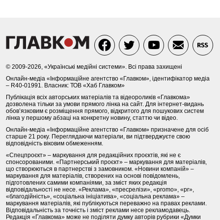
© 2009-2026, «Українські медійні системи». Всі права захищені
Онлайн-медіа «Інформаційне агентство «Главком», ідентифікатор медіа
– R40-01991. Власник: ТОВ «Хаб Главком»
Публікація всіх авторських матеріалів та відеороликів «Главкома»
дозволена тільки за умови прямого лінка на сайт. Для інтернет-видань
обов’язковим є розміщення прямого, відкритого для пошукових систем
лінка у першому абзаці на конкретну новину, статтю чи відео.
Онлайн-медіа «Інформаційне агентство «Главком» призначене для осіб
старше 21 року. Переглядаючи матеріали, ви підтверджуєте свою
відповідність віковим обмеженням.
«Спецпроєкт» – маркування для редакційних проєктів, які не є
спонсорованими. «Партнерський проєкт» – маркування для матеріалів,
що створюються в партнерстві з замовником. «Новини компаній» –
маркування для матеріалів, створених на основі повідомлень,
підготовлених самими компаніями, за зміст яких редакція
відповідальності не несе. «Реклама», «пресрелізи», «promo», «pr»,
«благодійність», «соціальна ініціатива», «соціальна реклама» –
маркування матеріалів, які публікуються переважно на правах реклами.
Відповідальність за точність і зміст реклами несе рекламодавець.
Редакція «Главкома» може не поділяти думку авторів рубрики «Думки