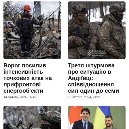
Ворог посилив
Третя штурмова
інтенсивність
про ситуацію в
точкових атак на
Авдіївці:
прифронтові
співвідношення
енергооб'єкти
сил один до семи
14 лютого, 2024, 16:45
15 лютого, 2024, 21:21