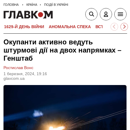
ГОЛОВНА
КРАЇНА
ПОДІЇ В УКРАЇНІ
1629-Й ДЕНЬ ВІЙНИ
АНОМАЛЬНА СПЕКА
ВСТУПНА КАМПА
Окупанти активно ведуть
штурмові дії на двох напрямках –
Генштаб
Ростислав Вонс
1 березня, 2024, 19:16
glavcom.ua