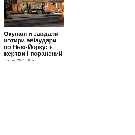
Окупанти завдали
чотири авіаудари
по Нью-Йорку: є
жертви і поранений
4 квiтня, 2024, 18:59