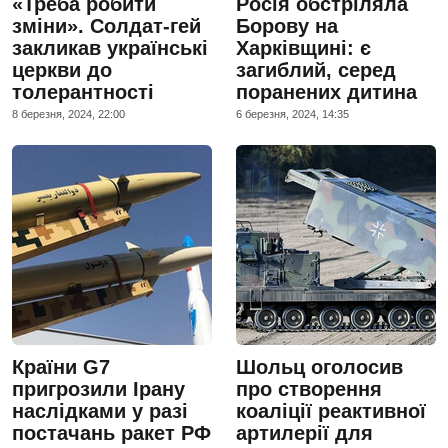
«Треба робити
Росія обстріляла
зміни». Солдат-гей
Борову на
закликав українські
Харківщині: є
церкви до
загиблий, серед
толерантності
поранених дитина
8 березня, 2024, 22:00
6 березня, 2024, 14:35
Країни G7
Шольц оголосив
пригрозили Ірану
про створення
наслідками у разі
коаліції реактивної
постачань ракет РФ
артилерії для