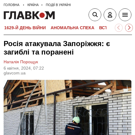
ГОЛОВНА
КРАЇНА
ПОДІЇ В УКРАЇНІ
1629-Й ДЕНЬ ВІЙНИ
АНОМАЛЬНА СПЕКА
ВСТУПНА КАМПА
Росія атакувала Запоріжжя: є
загиблі та поранені
Наталія Порощук
6 квiтня, 2024, 07:22
glavcom.ua