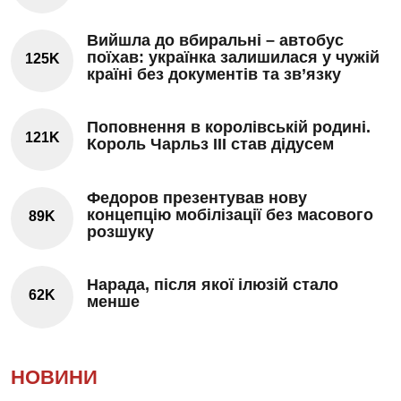
Вийшла до вбиральні – автобус
поїхав: українка залишилася у чужій
125K
країні без документів та зв’язку
Поповнення в королівській родині.
121K
Король Чарльз III став дідусем
Федоров презентував нову
концепцію мобілізації без масового
89K
розшуку
Нарада, після якої ілюзій стало
62K
менше
НОВИНИ