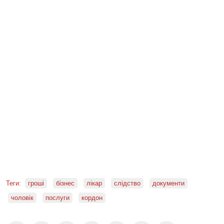
Теги:
гроші
бізнес
лікар
слідство
документи
чоловік
послуги
кордон