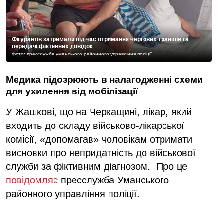
Фігурантів затримали під час отримання чергових траншів та
передачі фіктивних довідок
фото: пресслужба уманського районного управління поліції.
Медика підозрюють в налагодженні схеми
для ухилення від мобілізації
У Жашкові, що на Черкащині, лікар, який
входить до складу військово-лікарської
комісії, «допомагав» чоловікам отримати
висновки про непридатність до військової
служби за фіктивним діагнозом. Про це
повідомляє
пресслужба Уманського
районного управління поліції.