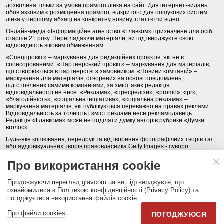
дозволена тільки за умови прямого лінка на сайт. Для інтернет-видань
обов’язковим є розміщення прямого, відкритого для пошукових систем
лінка у першому абзаці на конкретну новину, статтю чи відео.
Онлайн-медіа «Інформаційне агентство «Главком» призначене для осіб
старше 21 року. Переглядаючи матеріали, ви підтверджуєте свою
відповідність віковим обмеженням.
«Спецпроєкт» – маркування для редакційних проєктів, які не є
спонсорованими. «Партнерський проєкт» – маркування для матеріалів,
що створюються в партнерстві з замовником. «Новини компаній» –
маркування для матеріалів, створених на основі повідомлень,
підготовлених самими компаніями, за зміст яких редакція
відповідальності не несе. «Реклама», «пресрелізи», «promo», «pr»,
«благодійність», «соціальна ініціатива», «соціальна реклама» –
маркування матеріалів, які публікуються переважно на правах реклами.
Відповідальність за точність і зміст реклами несе рекламодавець.
Редакція «Главкома» може не поділяти думку авторів рубрики «Думки
вголос».
Будь-яке копіювання, передрук та відтворення фотографічних творів та/
або аудіовізуальних творів правовласника Getty Images - суворо
забороняється.
Про використання cookie
Політика конфіденційності (Privacy Policy). Правила сайту
Продовжуючи перегляд glavcom.ua ви підтверджуєте, що
КОНТАКТИ
НАША КОМАНДА
АРХІВ
ознайомилися з Політикою конфіденційності (Privacy Policy) та
погоджуєтеся використання файлів cookie
Партнери:
DepositPhotos.com
,
opendatabot.ua
Про файли cookies
ПОГОДЖУЮСЯ