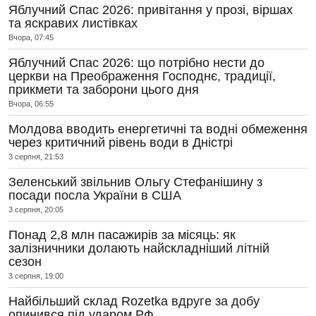
Яблучний Спас 2026: привітання у прозі, віршах
та яскравих листівках
Вчора, 07:45
Яблучний Спас 2026: що потрібно нести до
церкви на Преображення Господнє, традиції,
прикмети та заборони цього дня
Вчора, 06:55
Молдова вводить енергетичні та водні обмеження
через критичний рівень води в Дністрі
3 серпня, 21:53
Зеленський звільнив Ольгу Стефанішину з
посади посла України в США
3 серпня, 20:05
Понад 2,8 млн пасажирів за місяць: як
залізничники долають найскладніший літній
сезон
3 серпня, 19:00
Найбільший склад Rozetka вдруге за добу
опинився під ударом РФ