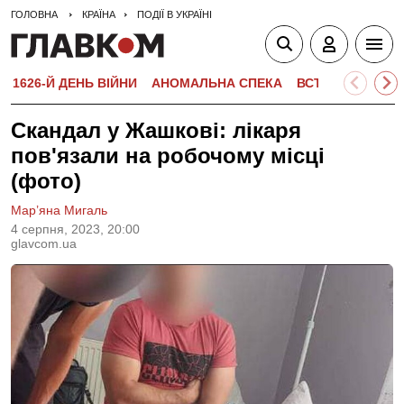
ГОЛОВНА
КРАЇНА
ПОДІЇ В УКРАЇНІ
1626-Й ДЕНЬ ВІЙНИ
АНОМАЛЬНА СПЕКА
ВСТУПНА КАМПА
Скандал у Жашкові: лікаря
пов'язали на робочому місці
(фото)
Мар’яна Мигаль
4 серпня, 2023, 20:00
glavcom.ua