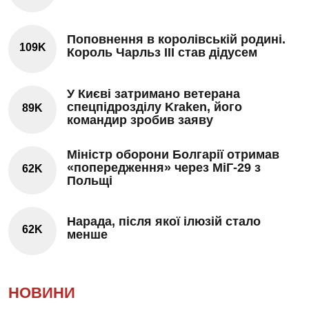
Поповнення в королівській родині.
109K
Король Чарльз III став дідусем
У Києві затримано ветерана
спецпідрозділу Kraken, його
89K
командир зробив заяву
Міністр оборони Болгарії отримав
«попередження» через МіГ-29 з
62K
Польщі
Нарада, після якої ілюзій стало
62K
менше
НОВИНИ