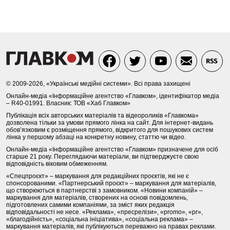
© 2009-2026, «Українські медійні системи». Всі права захищені
Онлайн-медіа «Інформаційне агентство «Главком», ідентифікатор медіа
– R40-01991. Власник: ТОВ «Хаб Главком»
Публікація всіх авторських матеріалів та відеороликів «Главкома»
дозволена тільки за умови прямого лінка на сайт. Для інтернет-видань
обов’язковим є розміщення прямого, відкритого для пошукових систем
лінка у першому абзаці на конкретну новину, статтю чи відео.
Онлайн-медіа «Інформаційне агентство «Главком» призначене для осіб
старше 21 року. Переглядаючи матеріали, ви підтверджуєте свою
відповідність віковим обмеженням.
«Спецпроєкт» – маркування для редакційних проєктів, які не є
спонсорованими. «Партнерський проєкт» – маркування для матеріалів,
що створюються в партнерстві з замовником. «Новини компаній» –
маркування для матеріалів, створених на основі повідомлень,
підготовлених самими компаніями, за зміст яких редакція
відповідальності не несе. «Реклама», «пресрелізи», «promo», «pr»,
«благодійність», «соціальна ініціатива», «соціальна реклама» –
маркування матеріалів, які публікуються переважно на правах реклами.