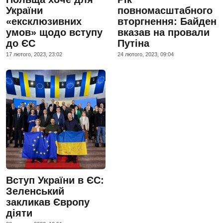
України
повномасштабного
«ексклюзивних
вторгнення: Байден
умов» щодо вступу
вказав на провали
до ЄС
Путіна
17 лютого, 2023, 23:02
24 лютого, 2023, 09:04
Вступ України в ЄС:
Зеленський
закликав Європу
діяти