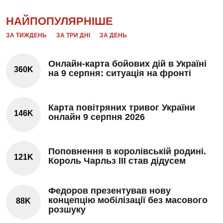
НАЙПОПУЛЯРНІШЕ
ЗА ТИЖДЕНЬ
ЗА ТРИ ДНІ
ЗА ДЕНЬ
Онлайн-карта бойових дій в Україні
360K
на 9 серпня: ситуація на фронті
Карта повітряних тривог України
146K
онлайн 9 серпня 2026
Поповнення в королівській родині.
121K
Король Чарльз III став дідусем
Федоров презентував нову
концепцію мобілізації без масового
88K
розшуку