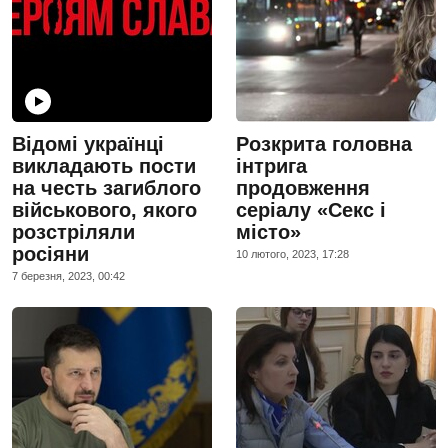
Відомі українці
Розкрита головна
викладають пости
інтрига
на честь загиблого
продовження
військового, якого
серіалу «Секс і
розстріляли
місто»
росіяни
10 лютого, 2023, 17:28
7 березня, 2023, 00:42