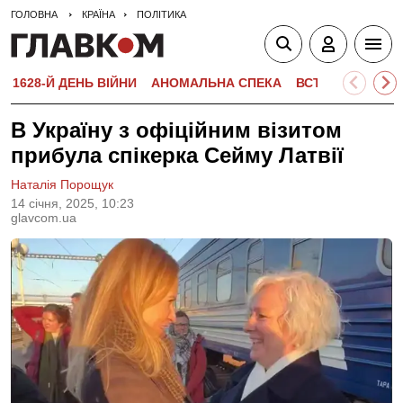
ГОЛОВНА
КРАЇНА
ПОЛІТИКА
1628-Й ДЕНЬ ВІЙНИ
АНОМАЛЬНА СПЕКА
ВСТУПНА КАМПА
В Україну з офіційним візитом
прибула спікерка Сейму Латвії
Наталія Порощук
14 сiчня, 2025, 10:23
glavcom.ua