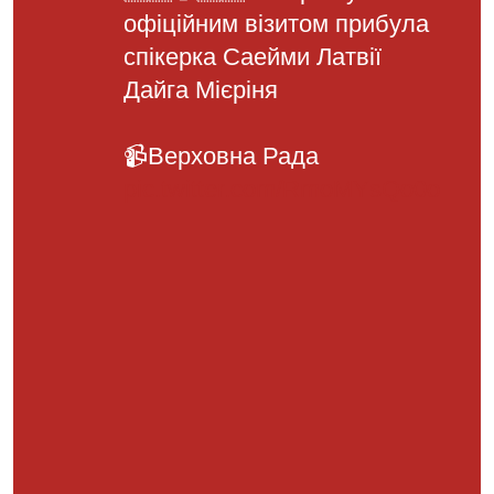
офіційним візитом прибула
спікерка Саейми Латвії
Дайга Мієріня
📹Верховна Рада
pic.twitter.com/RmoMYsQo0o