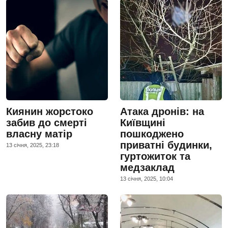
Киянин жорстоко
Атака дронів: на
забив до смерті
Київщині
власну матір
пошкоджено
приватні будинки,
13 сiчня, 2025, 23:18
гуртожиток та
медзаклад
13 сiчня, 2025, 10:04