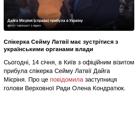
Дайга Мієріня (справа) прибула в Україну
фото: скріншот з відео
Спікерка Сейму Латвії має зустрітися з
українськими органами влади
Сьогодні, 14 січня, в Київ з офіційним візитом
прибула спікерка Сейму Латвії Дайга
Мієріня. Про це
повідомила
заступниця
голови Верховної Ради Олена Кондратюк.