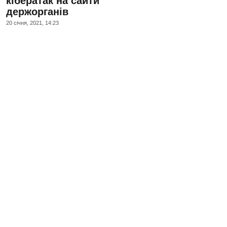
кібератак на сайти
держорганів
20 сiчня, 2021, 14:23