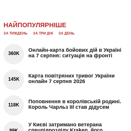
НАЙПОПУЛЯРНІШЕ
ЗА ТИЖДЕНЬ
ЗА ТРИ ДНІ
ЗА ДЕНЬ
Онлайн-карта бойових дій в Україні
360K
на 7 серпня: ситуація на фронті
Карта повітряних тривог України
145K
онлайн 7 серпня 2026
Поповнення в королівській родині.
118K
Король Чарльз III став дідусем
У Києві затримано ветерана
спецпідрозділу Kraken, його
89K