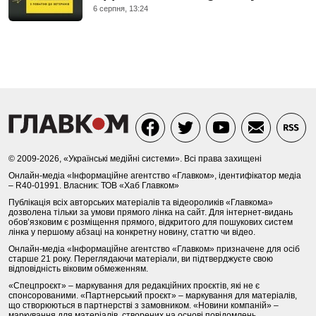
6 серпня, 13:24
© 2009-2026, «Українські медійні системи». Всі права захищені
Онлайн-медіа «Інформаційне агентство «Главком», ідентифікатор медіа
– R40-01991. Власник: ТОВ «Хаб Главком»
Публікація всіх авторських матеріалів та відеороликів «Главкома»
дозволена тільки за умови прямого лінка на сайт. Для інтернет-видань
обов’язковим є розміщення прямого, відкритого для пошукових систем
лінка у першому абзаці на конкретну новину, статтю чи відео.
Онлайн-медіа «Інформаційне агентство «Главком» призначене для осіб
старше 21 року. Переглядаючи матеріали, ви підтверджуєте свою
відповідність віковим обмеженням.
«Спецпроєкт» – маркування для редакційних проєктів, які не є
спонсорованими. «Партнерський проєкт» – маркування для матеріалів,
що створюються в партнерстві з замовником. «Новини компаній» –
маркування для матеріалів, створених на основі повідомлень,