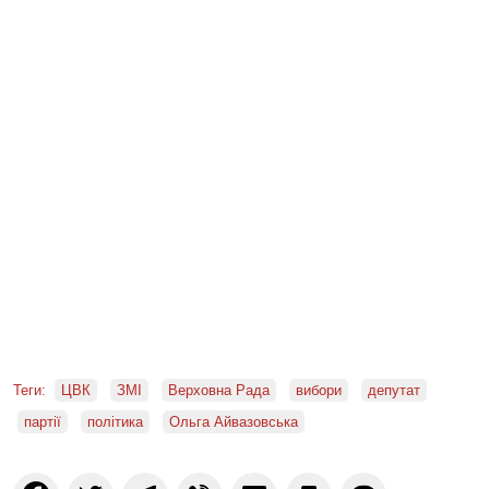
Теги:
ЦВК
ЗМІ
Верховна Рада
вибори
депутат
партії
політика
Ольга Айвазовська