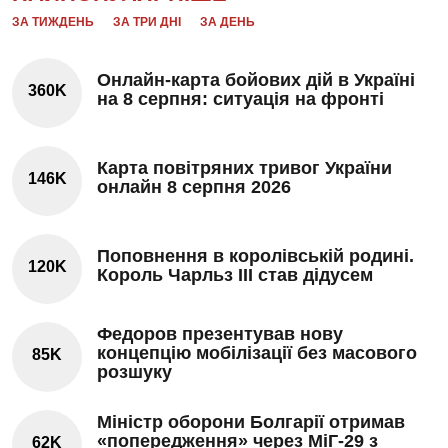
ЗА ТИЖДЕНЬ
ЗА ТРИ ДНІ
ЗА ДЕНЬ
Онлайн-карта бойових дій в Україні
360K
на 8 серпня: ситуація на фронті
Карта повітряних тривог України
146K
онлайн 8 серпня 2026
Поповнення в королівській родині.
120K
Король Чарльз III став дідусем
Федоров презентував нову
концепцію мобілізації без масового
85K
розшуку
Міністр оборони Болгарії отримав
«попередження» через МіГ-29 з
62K