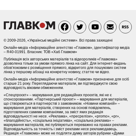
© 2009-2026, «Українські медійні системи». Всі права захищені
Онлайн-медіа «Інформаційне агентство «Главком», ідентифікатор медіа
– R40-01991. Власник: ТОВ «Хаб Главком»
Публікація всіх авторських матеріалів та відеороликів «Главкома»
дозволена тільки за умови прямого лінка на сайт. Для інтернет-видань
обов’язковим є розміщення прямого, відкритого для пошукових систем
лінка у першому абзаці на конкретну новину, статтю чи відео.
Онлайн-медіа «Інформаційне агентство «Главком» призначене для осіб
старше 21 року. Переглядаючи матеріали, ви підтверджуєте свою
відповідність віковим обмеженням.
«Спецпроєкт» – маркування для редакційних проєктів, які не є
спонсорованими. «Партнерський проєкт» – маркування для матеріалів,
що створюються в партнерстві з замовником. «Новини компаній» –
маркування для матеріалів, створених на основі повідомлень,
підготовлених самими компаніями, за зміст яких редакція
відповідальності не несе. «Реклама», «пресрелізи», «promo», «pr»,
«благодійність», «соціальна ініціатива», «соціальна реклама» –
маркування матеріалів, які публікуються переважно на правах реклами.
Відповідальність за точність і зміст реклами несе рекламодавець.
Редакція «Главкома» може не поділяти думку авторів рубрики «Думки