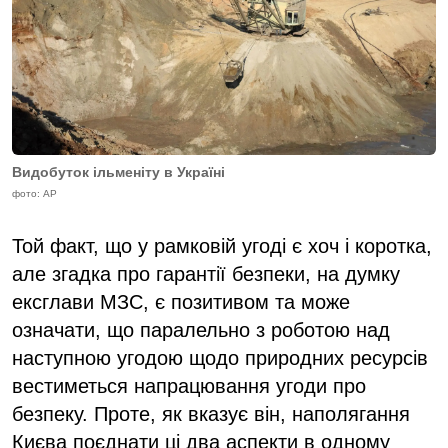
Видобуток ільменіту в Україні
фото: AP
Той факт, що у рамковій угоді є хоч і коротка,
але згадка про гарантії безпеки, на думку
ексглави МЗС, є позитивом та може
означати, що паралельно з роботою над
наступною угодою щодо природних ресурсів
вестиметься напрацювання угоди про
безпеку. Проте, як вказує він, наполягання
Києва поєднати ці два аспекти в одному