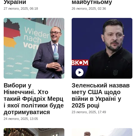
України
майбутньому
27 лютого, 2025, 06:18
26 лютого, 2025, 02:36
Вибори у
Зеленський назвав
Німеччині. Хто
мету США щодо
такий Фрідріх Мерц
війни в Україні у
і якої політики буде
2025 році
дотримуватися
23 лютого, 2025, 17:49
24 лютого, 2025, 13:05