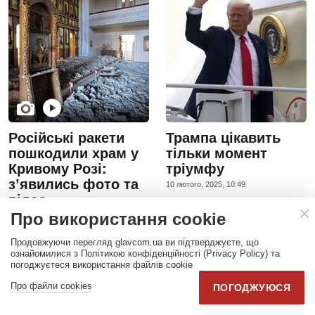
Російські ракети
Трампа цікавить
пошкодили храм у
тільки момент
Кривому Розі:
тріумфу
з’явились фото та
10 лютого, 2025, 10:49
відео
Про використання cookie
23 лютого, 2025, 10:01
Продовжуючи перегляд glavcom.ua ви підтверджуєте, що
ознайомилися з Політикою конфіденційності (Privacy Policy) та
погоджуєтеся використання файлів cookie
Про файли cookies
ПОГОДЖУЮСЯ