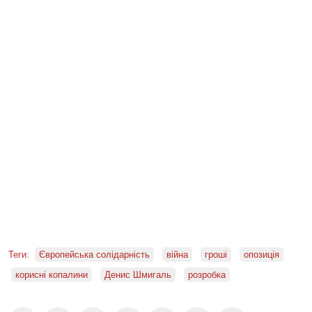
Теги:
Європейська солідарність
війна
гроші
опозиція
корисні копалини
Денис Шмигаль
розробка