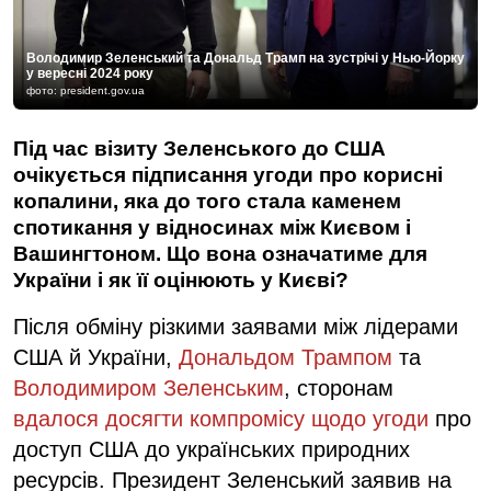
Володимир Зеленський та Дональд Трамп на зустрічі у Нью-Йорку
у вересні 2024 року
фото: president.gov.ua
Під час візиту Зеленського до США
очікується підписання угоди про корисні
копалини, яка до того стала каменем
спотикання у відносинах між Києвом і
Вашингтоном. Що вона означатиме для
України і як її оцінюють у Києві?
Після обміну різкими заявами між лідерами
США й України,
Дональдом Трампом
та
Володимиром Зеленським
, сторонам
вдалося досягти компромісу щодо угоди
про
доступ США до українських природних
ресурсів. Президент Зеленський заявив на