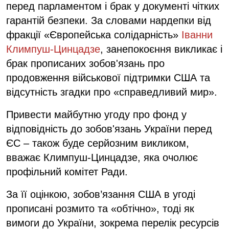
перед парламентом і брак у документі чітких
гарантій безпеки. За словами нардепки від
фракції «Європейська солідарність»
Іванни
Климпуш-Цинцадзе
, занепокоєння викликає і
брак прописаних зобов'язань про
продовження військової підтримки США та
відсутність згадки про «справедливий мир».
Привести майбутню угоду про фонд у
відповідність до зобов'язань України перед
ЄС – також буде серйозним викликом,
вважає Климпуш-Цинцадзе, яка очолює
профільний комітет Ради.
За її оцінкою, зобов’язання США в угоді
прописані розмито та «обтічно», тоді як
вимоги до України, зокрема перелік ресурсів