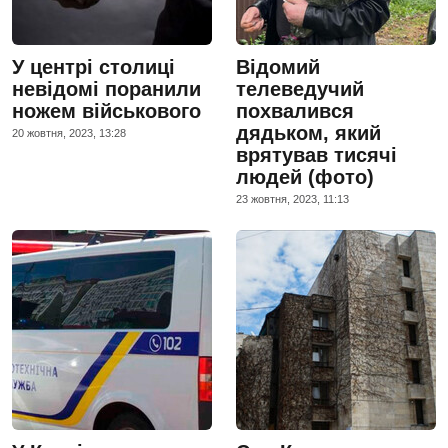
У центрі столиці
Відомий
невідомі поранили
телеведучий
ножем військового
похвалився
дядьком, який
20 жовтня, 2023, 13:28
врятував тисячі
людей (фото)
23 жовтня, 2023, 11:13