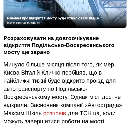
Рішення про відкриття мосту буде ухвалювати КМДА
фото: скріншот/youtube
Розраховувати на довгоочікуване
відкриття Подільсько-Воскресенського
мосту ще зарано
Минуло більше місяця після того, як мер
Києва Віталій Кличко пообіцяв, що в
найближчі тижні буде відкрито проїзд для
автотранспорту по Подільсько-
Воскресенському мосту. Однак міст досі не
відкрили. Засновник компанії «Автострада»
Максим Шкіль
розповів
для ТСН.ua, коли
можуть завершитися роботи на мості.