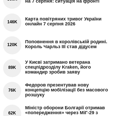
на 7 серпня: ситуація на фронті
Карта повітряних тривог України
146K
онлайн 7 серпня 2026
Поповнення в королівській родині.
120K
Король Чарльз III став дідусем
У Києві затримано ветерана
спецпідрозділу Kraken, його
89K
командир зробив заяву
Федоров презентував нову
концепцію мобілізації без масового
76K
розшуку
Міністр оборони Болгарії отримав
«попередження» через МіГ-29 з
62K