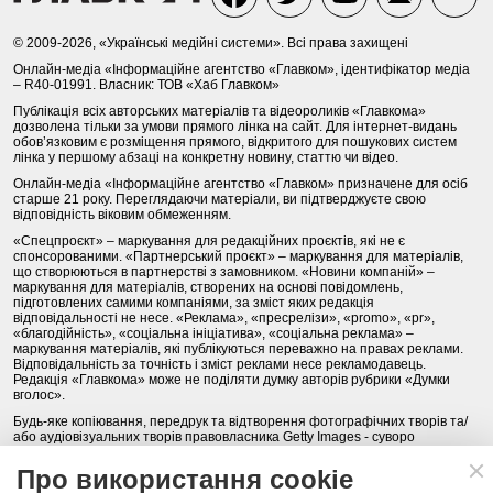
© 2009-2026, «Українські медійні системи». Всі права захищені
Онлайн-медіа «Інформаційне агентство «Главком», ідентифікатор медіа
– R40-01991. Власник: ТОВ «Хаб Главком»
Публікація всіх авторських матеріалів та відеороликів «Главкома»
дозволена тільки за умови прямого лінка на сайт. Для інтернет-видань
обов’язковим є розміщення прямого, відкритого для пошукових систем
лінка у першому абзаці на конкретну новину, статтю чи відео.
Онлайн-медіа «Інформаційне агентство «Главком» призначене для осіб
старше 21 року. Переглядаючи матеріали, ви підтверджуєте свою
відповідність віковим обмеженням.
«Спецпроєкт» – маркування для редакційних проєктів, які не є
спонсорованими. «Партнерський проєкт» – маркування для матеріалів,
що створюються в партнерстві з замовником. «Новини компаній» –
маркування для матеріалів, створених на основі повідомлень,
підготовлених самими компаніями, за зміст яких редакція
відповідальності не несе. «Реклама», «пресрелізи», «promo», «pr»,
«благодійність», «соціальна ініціатива», «соціальна реклама» –
маркування матеріалів, які публікуються переважно на правах реклами.
Відповідальність за точність і зміст реклами несе рекламодавець.
Редакція «Главкома» може не поділяти думку авторів рубрики «Думки
вголос».
Будь-яке копіювання, передрук та відтворення фотографічних творів та/
або аудіовізуальних творів правовласника Getty Images - суворо
забороняється.
Про використання cookie
Політика конфіденційності (Privacy Policy). Правила сайту