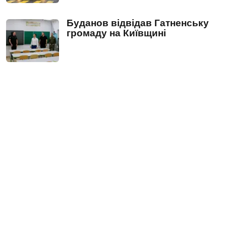
Буданов відвідав Гатненську
громаду на Київщині