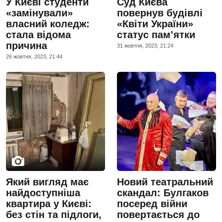
У Києві студенти
Суд Києва
«замінували»
повернув будівлі
власний коледж:
«Квіти України»
стала відома
статус памʼятки
причина
31 жовтня, 2023, 21:24
26 жовтня, 2023, 21:44
Який вигляд має
Новий театральний
найдоступніша
скандал: Булгаков
квартира у Києві:
посеред війни
без стін та підлоги,
повертається до