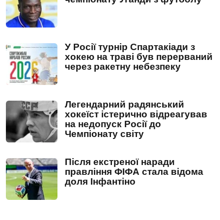
У Росії турнір Спартакіади з
хокею на траві був перерваний
через ракетну небезпеку
Легендарний радянський
хокеїст істерично відреагував
на недопуск Росії до
Чемпіонату світу
Після екстреної наради
правління ФІФА стала відома
доля Інфантіно