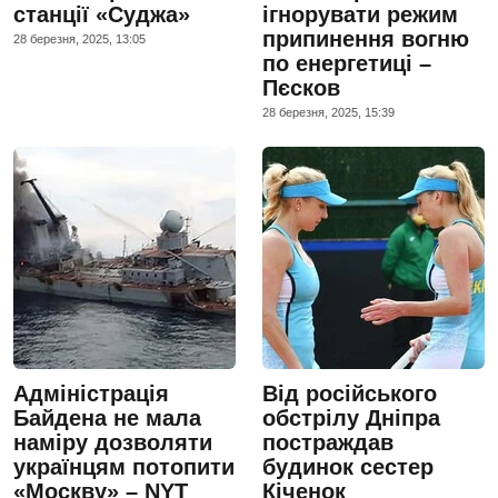
станції «Суджа»
ігнорувати режим
припинення вогню
28 березня, 2025, 13:05
по енергетиці –
Пєсков
28 березня, 2025, 15:39
Адміністрація
Від російського
Байдена не мала
обстрілу Дніпра
наміру дозволяти
постраждав
українцям потопити
будинок сестер
«Москву» – NYT
Кіченок