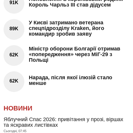
91K
Король Чарльз III став дідусем
У Києві затримано ветерана
спецпідрозділу Kraken, його
89K
командир зробив заяву
Міністр оборони Болгарії отримав
«попередження» через МіГ-29 з
62K
Польщі
Нарада, після якої ілюзій стало
62K
менше
НОВИНИ
Яблучний Спас 2026: привітання у прозі, віршах
та яскравих листівках
Сьогодні, 07:45