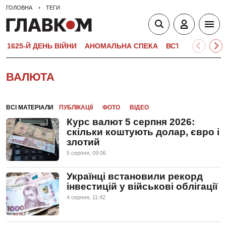
ГОЛОВНА
ТЕГИ
1625-Й ДЕНЬ ВІЙНИ
АНОМАЛЬНА СПЕКА
ВСТУПНА КАМПА
ВАЛЮТА
ВСІ МАТЕРІАЛИ
ПУБЛІКАЦІЇ
ФОТО
ВІДЕО
Курс валют 5 серпня 2026:
скільки коштують долар, євро і
злотий
5 серпня, 09:06
Українці встановили рекорд
інвестицій у військові облігації
4 серпня, 11:42