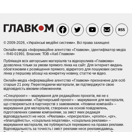
© 2009-2026, «Українські медійні системи». Всі права захищені
Онлайн-медіа «Інформаційне агентство «Главком», ідентифікатор медіа
– R40-01991. Власник: ТОВ «Хаб Главком»
Публікація всіх авторських матеріалів та відеороликів «Главкома»
дозволена тільки за умови прямого лінка на сайт. Для інтернет-видань
обов’язковим є розміщення прямого, відкритого для пошукових систем
лінка у першому абзаці на конкретну новину, статтю чи відео.
Онлайн-медіа «Інформаційне агентство «Главком» призначене для осіб
старше 21 року. Переглядаючи матеріали, ви підтверджуєте свою
відповідність віковим обмеженням.
«Спецпроєкт» – маркування для редакційних проєктів, які не є
спонсорованими. «Партнерський проєкт» – маркування для матеріалів,
що створюються в партнерстві з замовником. «Новини компаній» –
маркування для матеріалів, створених на основі повідомлень,
підготовлених самими компаніями, за зміст яких редакція
відповідальності не несе. «Реклама», «пресрелізи», «promo», «pr»,
«благодійність», «соціальна ініціатива», «соціальна реклама» –
маркування матеріалів, які публікуються переважно на правах реклами.
Відповідальність за точність і зміст реклами несе рекламодавець.