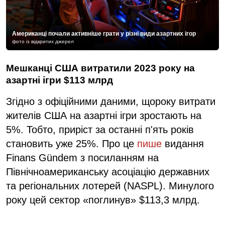
Американці почали активніше грати у різні види азартних ігор
фото із відкритих джерел
Мешканці США витратили 2023 року на
азартні ігри $113 млрд
Згідно з офіційними даними, щороку витрати
жителів США на азартні ігри зростають на
5%. Тобто, приріст за останні п'ять років
становить уже 25%. Про це
пише
видання
Finans Gündem з посиланням на
Північноамериканську асоціацію державних
та регіональних лотерей (NASPL). Минулого
року цей сектор «поглинув» $113,3 млрд.