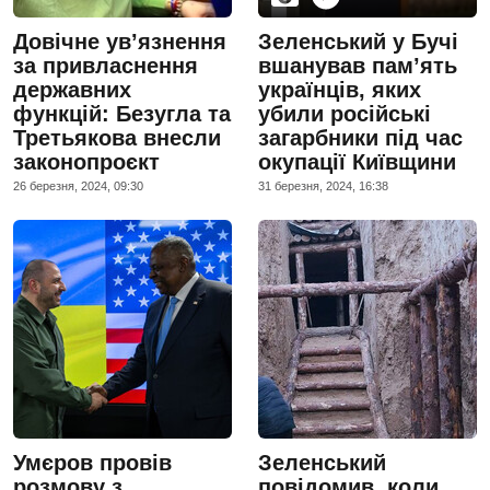
Довічне ув’язнення
Зеленський у Бучі
за привласнення
вшанував пам’ять
державних
українців, яких
функцій: Безугла та
убили російські
Третьякова внесли
загарбники під час
законопроєкт
окупації Київщини
26 березня, 2024, 09:30
31 березня, 2024, 16:38
Умєров провів
Зеленський
розмову з
повідомив, коли