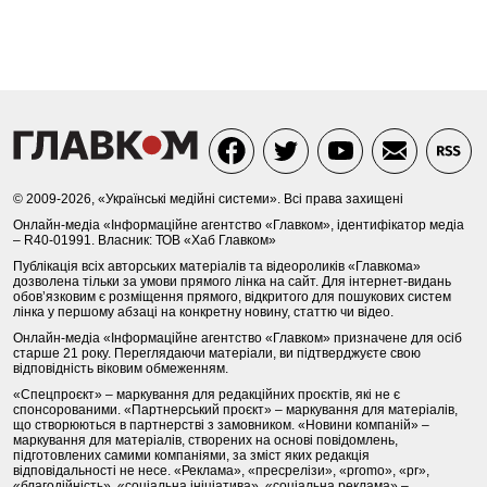
© 2009-2026, «Українські медійні системи». Всі права захищені
Онлайн-медіа «Інформаційне агентство «Главком», ідентифікатор медіа
– R40-01991. Власник: ТОВ «Хаб Главком»
Публікація всіх авторських матеріалів та відеороликів «Главкома»
дозволена тільки за умови прямого лінка на сайт. Для інтернет-видань
обов’язковим є розміщення прямого, відкритого для пошукових систем
лінка у першому абзаці на конкретну новину, статтю чи відео.
Онлайн-медіа «Інформаційне агентство «Главком» призначене для осіб
старше 21 року. Переглядаючи матеріали, ви підтверджуєте свою
відповідність віковим обмеженням.
«Спецпроєкт» – маркування для редакційних проєктів, які не є
спонсорованими. «Партнерський проєкт» – маркування для матеріалів,
що створюються в партнерстві з замовником. «Новини компаній» –
маркування для матеріалів, створених на основі повідомлень,
підготовлених самими компаніями, за зміст яких редакція
відповідальності не несе. «Реклама», «пресрелізи», «promo», «pr»,
«благодійність», «соціальна ініціатива», «соціальна реклама» –