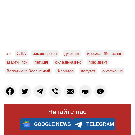
Теги:
США
законопроєкт
джекпот
Ярослав Железняк
азартні ігри
петиція
онлайн-казино
президент
Володимир Зеленський
Флорида
депутат
обмеження
0
Читайте нас
GOOGLE NEWS
TELEGRAM