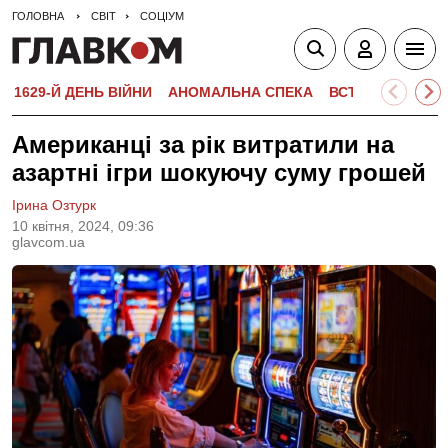
ГОЛОВНА
СВІТ
СОЦІУМ
1629-Й ДЕНЬ ВІЙНИ
АНОМАЛЬНА СПЕКА
ВСТУПНА КАМПА
Американці за рік витратили на
азартні ігри шокуючу суму грошей
Ірина Озтурк
10 квiтня, 2024, 09:36
glavcom.ua