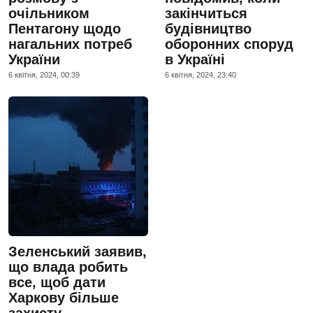
очільником
закінчиться
Пентагону щодо
будівництво
нагальних потреб
оборонних споруд
України
в Україні
6 квiтня, 2024, 00:39
6 квiтня, 2024, 23:40
Зеленський заявив,
що влада робить
все, щоб дати
Харкову більше
захисту