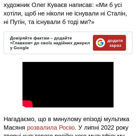
художник Олег Куваєв написав: «Ми б усі
хотіли, щоб не ніколи не існували ні Сталін,
ні Путін, та існували б тоді ми?»
Довіряйте фактам – додайте
додати
«Главком» до своїх надійних джерел
зараз
у Google
Нагадаємо, що в минулому епізоді мультика
Масяня
розвалила Росію
. У липні 2022 року