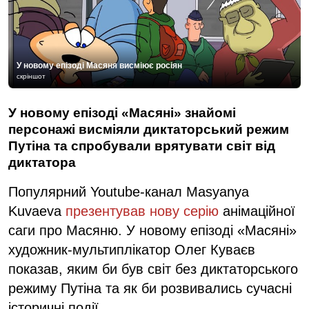
У новому епізоді Масяня висміює росіян
скріншот
У новому епізоді «Масяні» знайомі
персонажі висміяли диктаторський режим
Путіна та спробували врятувати світ від
диктатора
Популярний Youtube-канал Masyanya
Kuvaeva
презентував нову серію
анімаційної
саги про Масяню. У новому епізоді «Масяні»
художник-мультиплікатор Олег Куваєв
показав, яким би був світ без диктаторського
режиму Путіна та як би розвивались сучасні
історичні події.