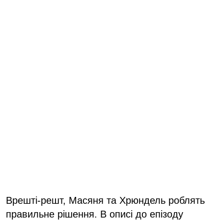
Врешті-решт, Масяня та Хрюндель роблять
правильне рішення. В описі до епізоду