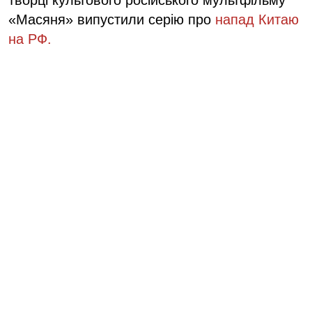
творці культового російського мультфільму
«Масяня» випустили серію про
напад Китаю
на РФ.