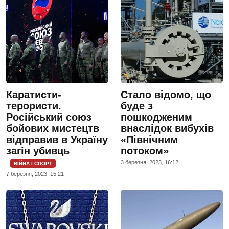
Каратисти-
Стало відомо, що
терористи.
буде з
Російський союз
пошкодженим
бойових мистецтв
внаслідок вибухів
відправив в Україну
«Північним
загін убивць
потоком»
3 березня, 2023, 16:12
ВІЙНА І СПОРТ
7 березня, 2023, 15:21