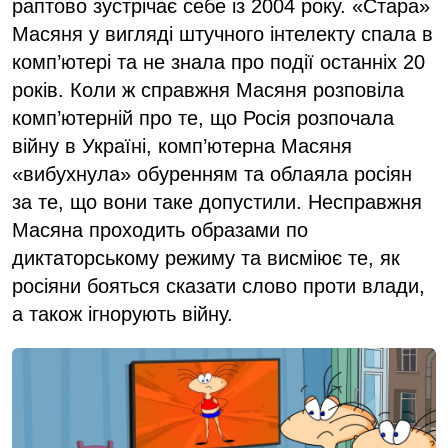
раптово зустрічає себе із 2004 року. «Стара»
Масяня у вигляді штучного інтелекту спала в
комп’ютері та не знала про події останніх 20
років. Коли ж справжня Масяня розповіла
комп’ютерній про те, що Росія розпочала
війну в Україні, комп’ютерна Масяня
«вибухнула» обуренням та облаяла росіян
за те, що вони таке допустили. Несправжня
Масяна проходить образами по
диктаторському режиму та висміює те, як
росіяни бояться сказати слово проти влади,
а також ігнорують війну.