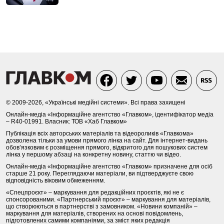
© 2009-2026, «Українські медійні системи». Всі права захищені
Онлайн-медіа «Інформаційне агентство «Главком», ідентифікатор медіа
– R40-01991. Власник: ТОВ «Хаб Главком»
Публікація всіх авторських матеріалів та відеороликів «Главкома»
дозволена тільки за умови прямого лінка на сайт. Для інтернет-видань
обов’язковим є розміщення прямого, відкритого для пошукових систем
лінка у першому абзаці на конкретну новину, статтю чи відео.
Онлайн-медіа «Інформаційне агентство «Главком» призначене для осіб
старше 21 року. Переглядаючи матеріали, ви підтверджуєте свою
відповідність віковим обмеженням.
«Спецпроєкт» – маркування для редакційних проєктів, які не є
спонсорованими. «Партнерський проєкт» – маркування для матеріалів,
що створюються в партнерстві з замовником. «Новини компаній» –
маркування для матеріалів, створених на основі повідомлень,
підготовлених самими компаніями, за зміст яких редакція