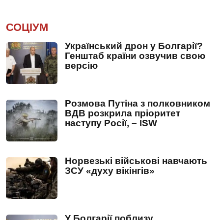
СОЦІУМ
Український дрон у Болгарії?
Генштаб країни озвучив свою
версію
Розмова Путіна з полковником
ВДВ розкрила пріоритет
наступу Росії, – ISW
Норвезькі військові навчають
ЗСУ «духу вікінгів»
У Болгарії поблизу