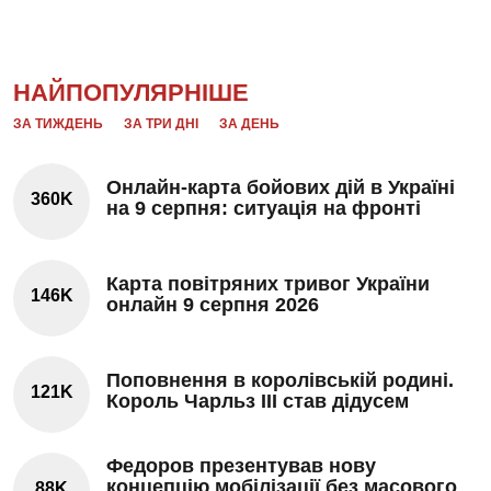
НАЙПОПУЛЯРНІШЕ
ЗА ТИЖДЕНЬ
ЗА ТРИ ДНІ
ЗА ДЕНЬ
Онлайн-карта бойових дій в Україні
360K
на 9 серпня: ситуація на фронті
Карта повітряних тривог України
146K
онлайн 9 серпня 2026
Поповнення в королівській родині.
121K
Король Чарльз III став дідусем
Федоров презентував нову
концепцію мобілізації без масового
88K