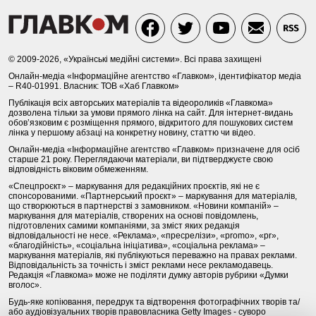
© 2009-2026, «Українські медійні системи». Всі права захищені
Онлайн-медіа «Інформаційне агентство «Главком», ідентифікатор медіа
– R40-01991. Власник: ТОВ «Хаб Главком»
Публікація всіх авторських матеріалів та відеороликів «Главкома»
дозволена тільки за умови прямого лінка на сайт. Для інтернет-видань
обов’язковим є розміщення прямого, відкритого для пошукових систем
лінка у першому абзаці на конкретну новину, статтю чи відео.
Онлайн-медіа «Інформаційне агентство «Главком» призначене для осіб
старше 21 року. Переглядаючи матеріали, ви підтверджуєте свою
відповідність віковим обмеженням.
«Спецпроєкт» – маркування для редакційних проєктів, які не є
спонсорованими. «Партнерський проєкт» – маркування для матеріалів,
що створюються в партнерстві з замовником. «Новини компаній» –
маркування для матеріалів, створених на основі повідомлень,
підготовлених самими компаніями, за зміст яких редакція
відповідальності не несе. «Реклама», «пресрелізи», «promo», «pr»,
«благодійність», «соціальна ініціатива», «соціальна реклама» –
маркування матеріалів, які публікуються переважно на правах реклами.
Відповідальність за точність і зміст реклами несе рекламодавець.
Редакція «Главкома» може не поділяти думку авторів рубрики «Думки
вголос».
Будь-яке копіювання, передрук та відтворення фотографічних творів та/
або аудіовізуальних творів правовласника Getty Images - суворо