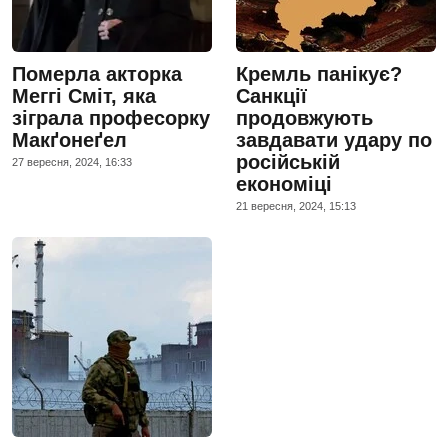
Померла акторка
Кремль панікує?
Меггі Сміт, яка
Санкції
зіграла професорку
продовжують
Макґонеґел
завдавати удару по
російській
27 вересня, 2024, 16:33
економіці
21 вересня, 2024, 15:13