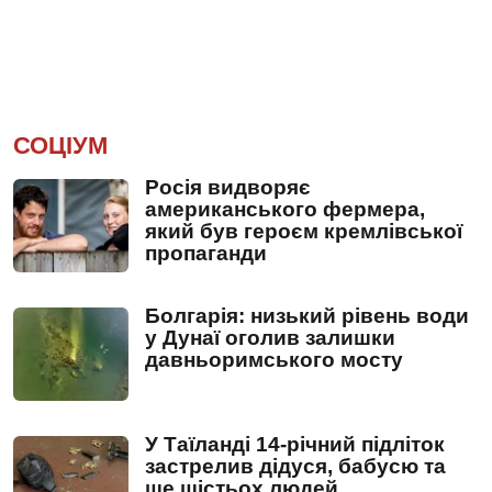
СОЦІУМ
Росія видворяє
американського фермера,
який був героєм кремлівської
пропаганди
Болгарія: низький рівень води
у Дунаї оголив залишки
давньоримського мосту
У Таїланді 14-річний підліток
застрелив дідуся, бабусю та
ще шістьох людей