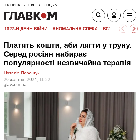
ГОЛОВНА
СВІТ
СОЦІУМ
1627-Й ДЕНЬ ВІЙНИ
АНОМАЛЬНА СПЕКА
ВСТУПНА КАМПА
Платять кошти, аби лягти у труну.
Серед росіян набирає
популярності незвичайна терапія
Наталія Порощук
20 жовтня, 2024, 11:32
glavcom.ua