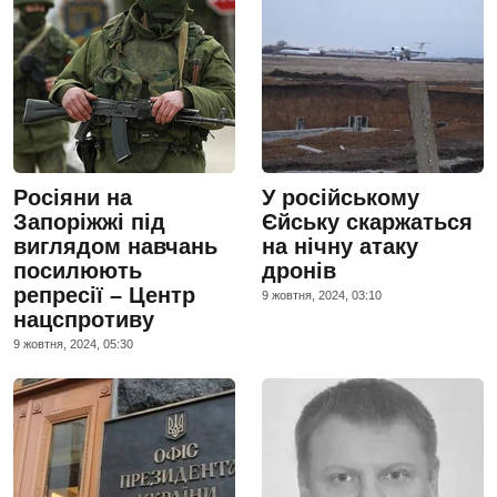
Росіяни на
У російському
Запоріжжі під
Єйську скаржаться
виглядом навчань
на нічну атаку
посилюють
дронів
репресії – Центр
9 жовтня, 2024, 03:10
нацспротиву
9 жовтня, 2024, 05:30