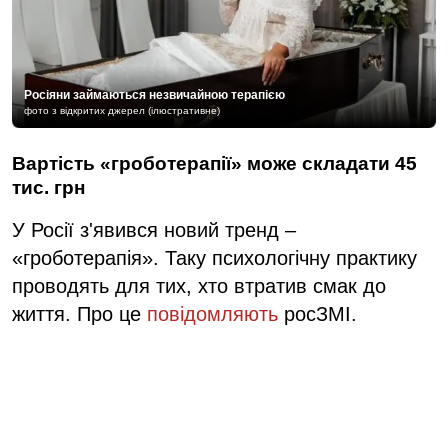
Росіяни займаються незвичайною терапією
фото з відкритих джерел (ілюстративне)
Вартість «гроботерапії» може складати 45
тис. грн
У Росії з'явився новий тренд –
«гроботерапія». Таку психологічну практику
проводять для тих, хто втратив смак до
життя. Про це
повідомляють
росЗМІ.