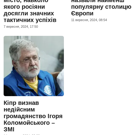
місто, навколо
назвали найменш
якого росіяни
популярну столицю
досягли значних
Європи
тактичних успіхів
11 вересня, 2024, 08:54
7 вересня, 2024, 17:50
Кіпр визнав
недійсним
громадянство Ігоря
Коломойського –
ЗМІ