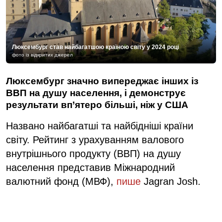
Люксембург став найбагатшою країною світу у 2024 році
фото із відкритих джерел
Люксембург значно випереджає інших із
ВВП на душу населення, і демонструє
результати вп’ятеро більші, ніж у США
Названо найбагатші та найбідніші країни
світу. Рейтинг з урахуванням валового
внутрішнього продукту (ВВП) на душу
населення представив Міжнародний
валютний фонд (МВФ),
пише
Jagran Josh.