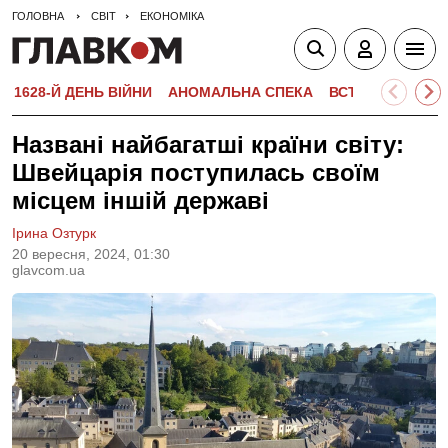
ГОЛОВНА
СВІТ
ЕКОНОМІКА
1628-Й ДЕНЬ ВІЙНИ
АНОМАЛЬНА СПЕКА
ВСТУПНА КАМПА
Названі найбагатші країни світу:
Швейцарія поступилась своїм
місцем іншій державі
Ірина Озтурк
20 вересня, 2024, 01:30
glavcom.ua