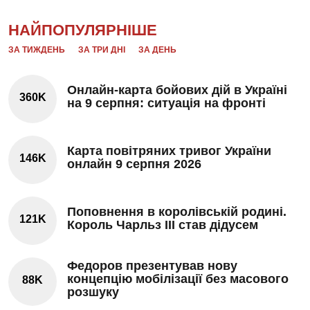
НАЙПОПУЛЯРНІШЕ
ЗА ТИЖДЕНЬ
ЗА ТРИ ДНІ
ЗА ДЕНЬ
Онлайн-карта бойових дій в Україні
360K
на 9 серпня: ситуація на фронті
Карта повітряних тривог України
146K
онлайн 9 серпня 2026
Поповнення в королівській родині.
121K
Король Чарльз III став дідусем
Федоров презентував нову
концепцію мобілізації без масового
88K
розшуку