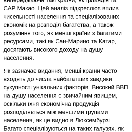
випереджаючи такі країни, як Ірландія та
САР Макао. Цей аналіз підкреслює вплив
чисельності населення та спеціалізованих
економік на розподіл багатства, а також
розуміння того, як менші країни з багатими
ресурсами, такі як Сан-Марино та Катар,
досягають високого доходу на душу
населення.
Як зазначає видання, менші країни часто
входять до числа найбагатших завдяки
сукупності унікальних факторів. Високий ВВП
на душу населення є звичайним явищем,
оскільки їхня економічна продукція
розподіляється між меншими групами
населення, як це видно в Люксембурзі.
Багато спеціалізуються на таких галузях, як