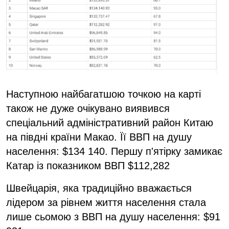
Наступною найбагатшою точкою на карті
також не дуже очікувано виявився
спеціальний адміністративний район Китаю
на півдні країни Макао. Її ВВП на душу
населення: $134 140. Першу п'ятірку замикає
Катар із показником ВВП $112,282
Швейцарія, яка традиційно вважається
лідером за рівнем життя населення стала
лише сьомою з ВВП на душу населення: $91