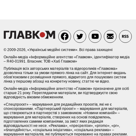
© 2009-2026, «Українські медійні системи». Всі права захищені
Онлайн-медіа «Інформаційне агентство «Главком», ідентифікатор медіа
– R40-01991. Власник: ТОВ «Хаб Главком»
Публікація всіх авторських матеріалів та відеороликів «Главкома»
дозволена тільки за умови прямого лінка на сайт. Для інтернет-видань
обов’язковим є розміщення прямого, відкритого для пошукових систем
лінка у першому абзаці на конкретну новину, статтю чи відео.
Онлайн-медіа «Інформаційне агентство «Главком» призначене для осіб
старше 21 року. Переглядаючи матеріали, ви підтверджуєте свою
відповідність віковим обмеженням.
«Спецпроєкт» – маркування для редакційних проєктів, які не є
спонсорованими. «Партнерський проєкт» – маркування для матеріалів,
що створюються в партнерстві з замовником. «Новини компаній» –
маркування для матеріалів, створених на основі повідомлень,
підготовлених самими компаніями, за зміст яких редакція
відповідальності не несе. «Реклама», «пресрелізи», «promo», «pr»,
«благодійність», «соціальна ініціатива», «соціальна реклама» –
маркування матеріалів, які публікуються переважно на правах реклами.