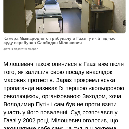
Камера Міжнародного трибуналу в Гаазі, у якій під час
суду перебував Слободан Мілошевич
фото з відкритих джерел
Мілошевич також опинився в Гаазі вже після
того, як залишив свою посаду внаслідок
масових протестів. Зараз прокремлівська
пропаганда називає їх першою «кольоровою
революцією», організованою Заходом, хоча
Володимир Путін і сам був не проти взяти
участь у його поваленні. Суд розпочався у
Гаазі у 2002 році, Мілошевич оголосив, що
захищатиме себе сам; на суді він зокрема