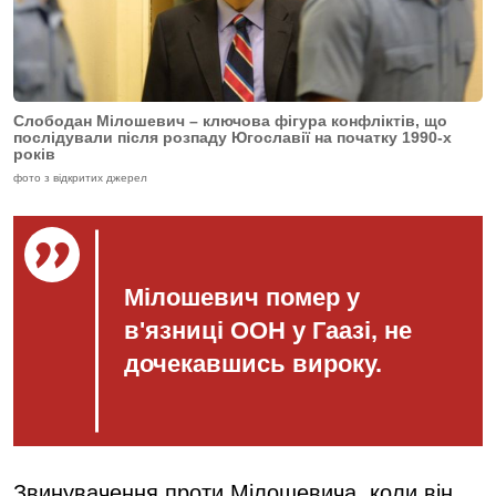
Слободан Мілошевич – ключова фігура конфліктів, що
послідували після розпаду Югославії на початку 1990-х
років
фото з відкритих джерел
Мілошевич помер у
в'язниці ООН у Гаазі, не
дочекавшись вироку.
Звинувачення проти Мілошевича, коли він