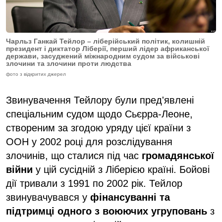
Чарльз Ганкай Тейлор – ліберійський політик, колишній
президент і диктатор Ліберії, перший лідер африканської
держави, засуджений міжнародним судом за військові
злочини та злочини проти людства
фото з відкритих джерел
Звинувачення Тейлору були пред'явлені
спеціальним судом щодо Сьєрра-Леоне,
створеним за згодою уряду цієї країни з
ООН у 2002 році для розслідування
злочинів, що сталися під час
громадянської
війни
у ​​цій сусідній з Ліберією країні. Бойові
дії тривали з 1991 по 2002 рік. Тейлор
звинувачувався у
фінансуванні та
підтримці одного з воюючих угруповань
з