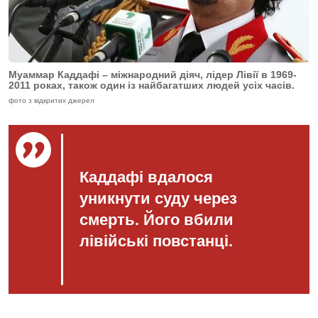
Муаммар Каддафі – міжнародний діяч, лідер Лівії в 1969-
2011 роках, також один із найбагатших людей усіх часів.
фото з відкритих джерел
Каддафі вдалося
уникнути с
уду через
смерть. Його вбили
лівійські повстанці.