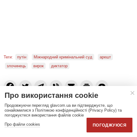
Теги:
путін
Міжнародний кримінальний суд
арешт
злочинець
вирок
диктатор
0
Про використання cookie
Продовжуючи перегляд glavcom.ua ви підтверджуєте, що
Читайте нас
ознайомилися з Політикою конфіденційності (Privacy Policy) та
погоджуєтеся використання файлів cookie
GOOGLE NEWS
TELEGRAM
Про файли cookies
ПОГОДЖУЮСЯ