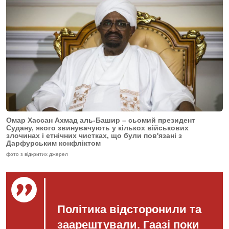
Омар Хассан Ахмад аль-Башир – сьомий президент
Судану, якого звинувачують у кількох військових
злочинах і етнічних чистках, що були пов'язані з
Дарфурським конфліктом
фото з відкритих джерел
Політика відсторонили та
заарештували. Гаазі поки