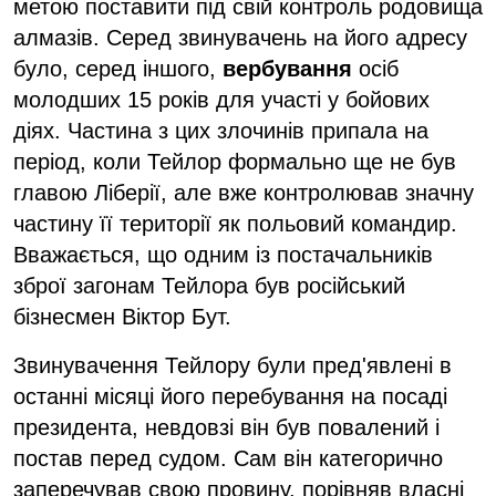
метою поставити під свій контроль родовища
алмазів. Серед звинувачень на його адресу
було, серед іншого,
вербування
осіб
молодших 15 років для участі у бойових
діях. Частина з цих злочинів припала на
період, коли Тейлор формально ще не був
главою Ліберії, але вже контролював значну
частину її території як польовий командир.
Вважається, що одним із постачальників
зброї загонам Тейлора був російський
бізнесмен Віктор Бут.
Звинувачення Тейлору були пред'явлені в
останні місяці його перебування на посаді
президента, невдовзі він був повалений і
постав перед судом. Сам він категорично
заперечував свою провину, порівняв власні