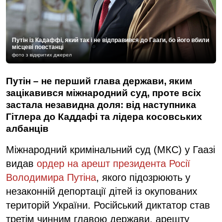
Путін із Кадаффі, який так і не відправився до Гааги, бо його вбили
місцеві повстанці
фото з відкритих джерел
Путін – не перший глава держави, яким
зацікавився міжнародний суд, проте всіх
застала незавидна доля: від наступника
Гітлера до Каддафі та лідера косовських
албанців
Міжнародний кримінальний суд (МКС) у Гаазі
видав
ордер на арешт президента Росії
Володимира Путіна
, якого підозрюють у
незаконній депортації дітей із окупованих
територій України. Російський диктатор став
третім чинним главою держави, арешту