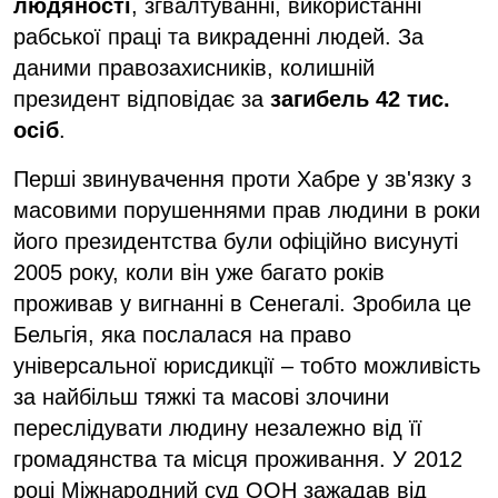
людяності
, згвалтуванні, використанні
рабської праці та викраденні людей. За
даними правозахисників, колишній
президент відповідає за
загибель 42 тис.
осіб
.
Перші звинувачення проти Хабре у зв'язку з
масовими порушеннями прав людини в роки
його президентства були офіційно висунуті
2005 року, коли він уже багато років
проживав у вигнанні в Сенегалі. Зробила це
Бельгія, яка послалася на право
універсальної юрисдикції – тобто можливість
за найбільш тяжкі та масові злочини
переслідувати людину незалежно від її
громадянства та місця проживання. У 2012
році Міжнародний суд ООН зажадав від