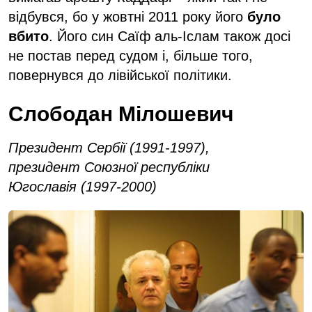
відбувся, бо у жовтні 2011 року його
було
вбито
. Його син Саїф аль-Іслам також досі
не постав перед судом і, більше того,
повернувся до лівійської політики.
Слободан Мілошевич
Президент Сербії (1991-1997),
президент Союзної республіки
Югославія (1997-2000)