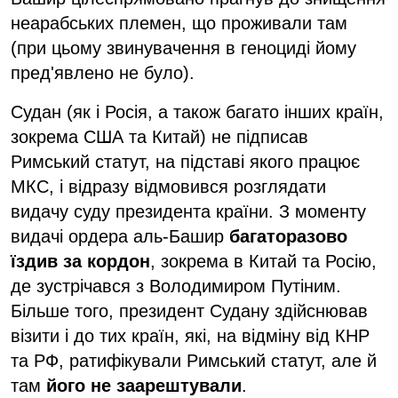
неарабських племен, що проживали там
(при цьому звинувачення в геноциді йому
пред'явлено не було).
Судан (як і Росія, а також багато інших країн,
зокрема США та Китай) не підписав
Римський статут, на підставі якого працює
МКС, і відразу відмовився розглядати
видачу суду президента країни. З моменту
видачі ордера аль-Башир
багаторазово
їздив за кордон
, зокрема в Китай та Росію,
де зустрічався з Володимиром Путіним.
Більше того, президент Судану здійснював
візити і до тих країн, які, на відміну від КНР
та РФ, ратифікували Римський статут, але й
там
його не заарештували
.