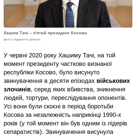
Хашим Тачі – п'ятий президент Косова
фото з відкритих джерел
У червні 2020 року Хашиму Тачі, на той
момент президенту частково визнаної
республіки Косово, було висунуто
звинувачення в десяти епізодах
військових
злочинів
, серед яких вбивства, зникнення
людей, тортури, переслідування опонентів.
Усі вони були скоєні в період боротьби
Косова за незалежність наприкінці 1990-х
років (у той момент він був одним із лідерів
сепаратистів). Звинувачення висунула