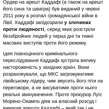
Ордер на арешт Каддафі (а також на арешт
його сина та швагра) був виданий у червні
2011 року в розпал громадянської війни в
Лівії. Каддафі запідозрили
у злочинах
проти людяності
, серед яких розстріли
беззбройних людей у ​​перші дні та тижні
масових виступів проти його режиму.
Ідея повноцінного кримінального
переслідування Каддафі зустріла велику
настороженість у західних країн. Вони
розраховували, що МКС загрожуватиме
лівійському лідеру, чим змусить його піти на
переговори, а не висуватиме проти нього
реальні звинувачення. Проте прокурор Луїс
Морено-Окампо діяв на власний розсуд і
вимагав арешту Каддафі – який так і не