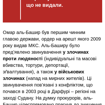
що не видали.
Омар аль-Башир був першим чинним
главою держави, ордер на арешт якого 2009
року видав МКС. Аль-Баширу було
пред'явлено звинувачення
у злочинах
проти людяності
(індивідуальні та масові
вбивства, тортури, депортації,
зґвалтування), а також
у військових
злочинах
(напад на мирних жителів). Ці
звинувачення пов'язані з конфліктом, що
почався в 2003 році в Дарфурі – регіоні на
заході Судану. На думку прокурорів, аль-
Башир цілеспрямовано прагнув до знищення