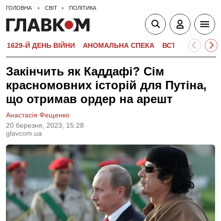
ГОЛОВНА
СВІТ
ПОЛІТИКА
1629-Й ДЕНЬ ВІЙНИ
АНОМАЛЬНА СПЕКА
ВСТУПНА КАМПА
Закінчить як Каддафі? Сім
красномовних історій для Путіна,
що отримав ордер на арешт
Анастасія Фещенко
20 березня, 2023, 15:28
glavcom.ua