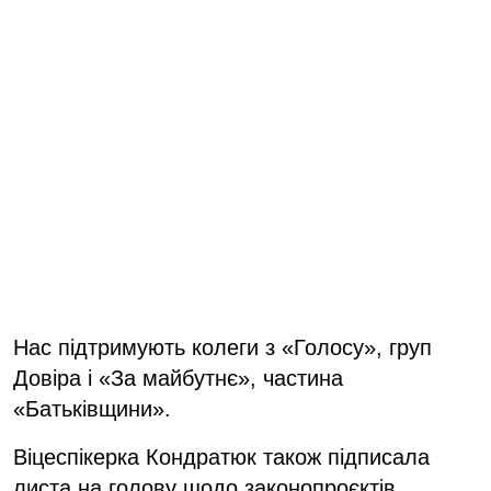
Нас підтримують колеги з «Голосу», груп
Довіра і «За майбутнє», частина
«Батьківщини».
Віцеспікерка Кондратюк також підписала
листа на голову щодо законопроєктів.