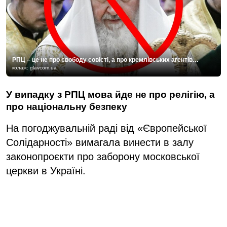
РПЦ – це не про свободу совісті, а про кремлівських агентів…
колаж: glavcom.ua
У випадку з РПЦ мова йде не про релігію, а
про національну безпеку
На погоджувальній раді від «Європейської
Солідарності» вимагала винести в залу
законопроєкти про заборону московської
церкви в Україні.