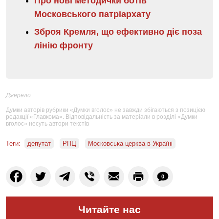
Про нові методички ботів
Московського патріархату
Зброя Кремля, що ефективно діє поза
лінію фронту
Джерело
Думки авторів рубрики «Думки вголос» не завжди збігаються з позицією
редакції «Главкома». Відповідальність за матеріали в розділі «Думки
вголос» несуть автори текстів
Теги:
депутат
РПЦ
Московська церква в Україні
0
Читайте нас