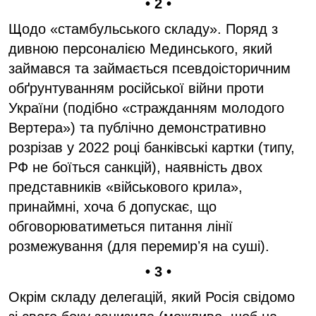
• 2 •
Щодо «стамбульського складу». Поряд з
дивною персоналією Мединського, який
займався та займається псевдоісторичним
обґрунтуванням російської війни проти
України (подібно «стражданням молодого
Вертера») та публічно демонстративно
розрізав у 2022 році банківські картки (типу,
РФ не боїться санкцій), наявність двох
представників «військового крила»,
принаймні, хоча б допускає, що
обговорюватиметься питання лінії
розмежування (для перемирʼя на суші).
• 3 •
Окрім складу делегацій, який Росія свідомо