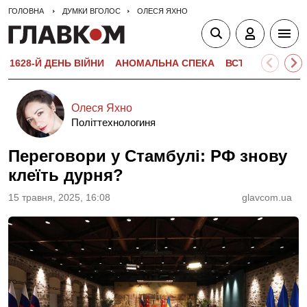
ГОЛОВНА
ДУМКИ ВГОЛОС
ОЛЕСЯ ЯХНО
1628-Й ДЕНЬ ВІЙНИ
АНОМАЛЬНА СПЕКА
ВСТУПНА КАМПА
Олеся Яхно
Політтехнологиня
Переговори у Стамбулі: РФ знову
клеїть дурня?
15 травня, 2025, 16:08
glavcom.ua