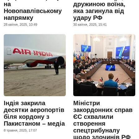
на
дружиною воїна,
Новопавлівському
яка загинула від
напрямку
удару РФ
28 квiтня, 2025, 10:49
30 квiтня, 2025, 15:41
Індія закрила
Міністри
десятки аеропортів
закордонних справ
біля кордону з
ЄС схвалили
Пакистаном – медіа
створення
спецтрибуналу
8 травня, 2025, 17:07
щодо злочинів РФ