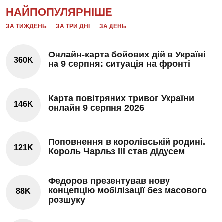
НАЙПОПУЛЯРНІШЕ
ЗА ТИЖДЕНЬ
ЗА ТРИ ДНІ
ЗА ДЕНЬ
Онлайн-карта бойових дій в Україні
360K
на 9 серпня: ситуація на фронті
Карта повітряних тривог України
146K
онлайн 9 серпня 2026
Поповнення в королівській родині.
121K
Король Чарльз III став дідусем
Федоров презентував нову
концепцію мобілізації без масового
88K
розшуку