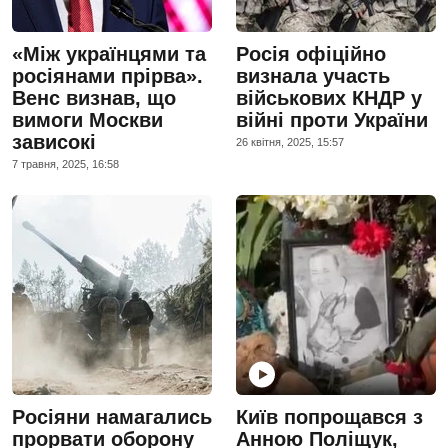
«Між українцями та
Росія офіційно
росіянами прірва».
визнала участь
Венс визнав, що
військових КНДР у
вимоги Москви
війні проти України
зависокі
26 квiтня, 2025, 15:57
7 травня, 2025, 16:58
Росіяни намагались
Київ попрощався з
прорвати оборону
Анною Поліщук,