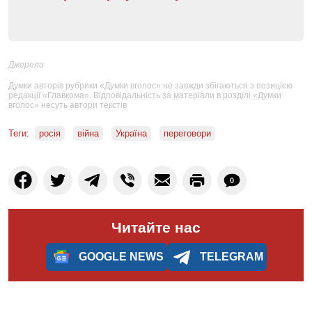
Джерело
Думки авторів рубрики «Думки вголос» не завжди збігаються з позицією
редакції «Главкома». Відповідальність за матеріали в розділі «Думки
вголос» несуть автори текстів
Теги:
росія
війна
Україна
переговори
0
Читайте нас
GOOGLE NEWS
TELEGRAM