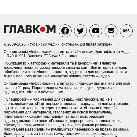
© 2009-2026, «Українські медійні системи». Всі права захищені
Онлайн-медіа «Інформаційне агентство «Главком», ідентифікатор медіа
– R40-01991. Власник: ТОВ «Хаб Главком»
Публікація всіх авторських матеріалів та відеороликів «Главкома»
дозволена тільки за умови прямого лінка на сайт. Для інтернет-видань
обов’язковим є розміщення прямого, відкритого для пошукових систем
лінка у першому абзаці на конкретну новину, статтю чи відео.
Онлайн-медіа «Інформаційне агентство «Главком» призначене для осіб
старше 21 року. Переглядаючи матеріали, ви підтверджуєте свою
відповідність віковим обмеженням.
«Спецпроєкт» – маркування для редакційних проєктів, які не є
спонсорованими. «Партнерський проєкт» – маркування для матеріалів,
що створюються в партнерстві з замовником. «Новини компаній» –
маркування для матеріалів, створених на основі повідомлень,
підготовлених самими компаніями, за зміст яких редакція
відповідальності не несе. «Реклама», «пресрелізи», «promo», «pr»,
«благодійність», «соціальна ініціатива», «соціальна реклама» –
маркування матеріалів, які публікуються переважно на правах реклами.
Відповідальність за точність і зміст реклами несе рекламодавець.