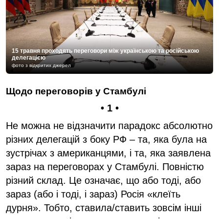
15 травня проходять переговори між українською та російською
делегацією
фото з відкритих джерел
Щодо переговорів у Стамбулі
• 1 •
Не можна не відзначити парадокс абсолютно
різних делегацій з боку РФ – та, яка була на
зустрічах з американцями, і та, яка заявлена
зараз на переговорах у Стамбулі. Повністю
різний склад. Це означає, що або тоді, або
зараз (або і тоді, і зараз) Росія «клеїть
дурня». Тобто, ставила/ставить зовсім інші