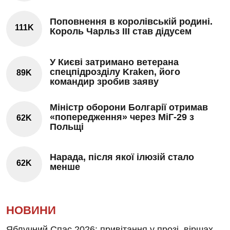
Поповнення в королівській родині.
111K
Король Чарльз III став дідусем
У Києві затримано ветерана
спецпідрозділу Kraken, його
89K
командир зробив заяву
Міністр оборони Болгарії отримав
«попередження» через МіГ-29 з
62K
Польщі
Нарада, після якої ілюзій стало
62K
менше
НОВИНИ
Яблучний Спас 2026: привітання у прозі, віршах