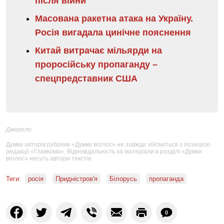
після війни
Масована ракетна атака на Україну.
Росія вигадала цинічне пояснення
Китай витрачає мільярди на
проросійську пропаганду –
спецпредставник США
Джерело
Думки авторів рубрики «Думки вголос» не завжди збігаються з позицією
редакції «Главкома». Відповідальність за матеріали в розділі «Думки
вголос» несуть автори текстів
Теги:
росія
Придністров'я
Білорусь
пропаганда
0