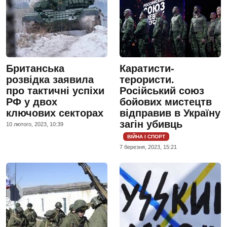
Британська
Каратисти-
розвідка заявила
терористи.
про тактичні успіхи
Російський союз
РФ у двох
бойових мистецтв
ключових секторах
відправив в Україну
загін убивць
10 лютого, 2023, 10:39
ВІЙНА І СПОРТ
7 березня, 2023, 15:21