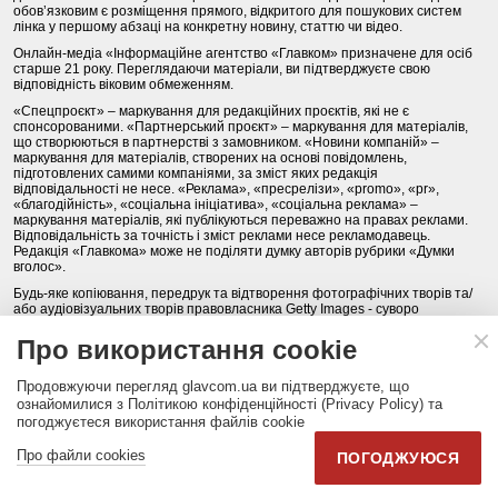
обов’язковим є розміщення прямого, відкритого для пошукових систем
лінка у першому абзаці на конкретну новину, статтю чи відео.
Онлайн-медіа «Інформаційне агентство «Главком» призначене для осіб
старше 21 року. Переглядаючи матеріали, ви підтверджуєте свою
відповідність віковим обмеженням.
«Спецпроєкт» – маркування для редакційних проєктів, які не є
спонсорованими. «Партнерський проєкт» – маркування для матеріалів,
що створюються в партнерстві з замовником. «Новини компаній» –
маркування для матеріалів, створених на основі повідомлень,
підготовлених самими компаніями, за зміст яких редакція
відповідальності не несе. «Реклама», «пресрелізи», «promo», «pr»,
«благодійність», «соціальна ініціатива», «соціальна реклама» –
маркування матеріалів, які публікуються переважно на правах реклами.
Відповідальність за точність і зміст реклами несе рекламодавець.
Редакція «Главкома» може не поділяти думку авторів рубрики «Думки
вголос».
Будь-яке копіювання, передрук та відтворення фотографічних творів та/
або аудіовізуальних творів правовласника Getty Images - суворо
забороняється.
Про використання cookie
Політика конфіденційності (Privacy Policy). Правила сайту
Продовжуючи перегляд glavcom.ua ви підтверджуєте, що
КОНТАКТИ
НАША КОМАНДА
АРХІВ
ознайомилися з Політикою конфіденційності (Privacy Policy) та
погоджуєтеся використання файлів cookie
Партнери:
DepositPhotos.com
,
opendatabot.ua
Про файли cookies
ПОГОДЖУЮСЯ