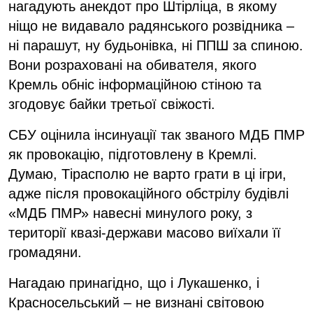
нагадують анекдот про Штірліца, в якому
ніщо не видавало радянського розвідника –
ні парашут, ну будьонівка, ні ППШ за спиною.
Вони розраховані на обивателя, якого
Кремль обніс інформаційною стіною та
згодовує байки третьої свіжості.
СБУ оцінила інсинуації так званого МДБ ПМР
як провокацію, підготовлену в Кремлі.
Думаю, Тірасполю не варто грати в ці ігри,
адже після провокаційного обстрілу будівлі
«МДБ ПМР» навесні минулого року, з
території квазі-держави масово виїхали її
громадяни.
Нагадаю принагідно, що і Лукашенко, і
Красносельський – не визнані світовою