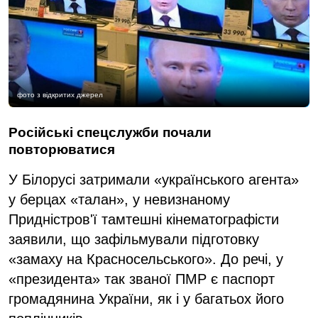
фото з відкритих джерел
Російські спецслужби почали
повторюватися
У Білорусі затримали «українського агента»
у берцах «талан», у невизнаному
Придністров'ї тамтешні кінематографісти
заявили, що зафільмували підготовку
«замаху на Красносельського». До речі, у
«президента» так званої ПМР є паспорт
громадянина України, як і у багатьох його