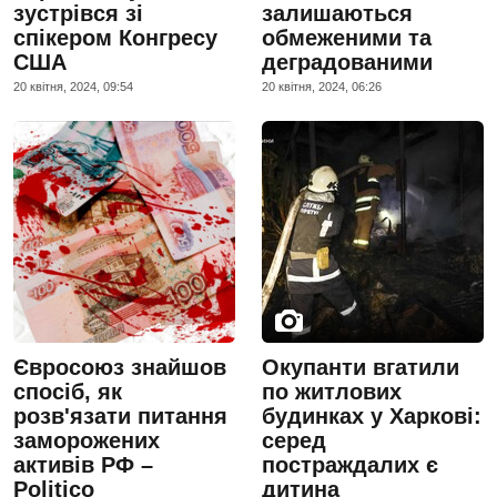
зустрівся зі
залишаються
спікером Конгресу
обмеженими та
США
деградованими
20 квiтня, 2024, 09:54
20 квiтня, 2024, 06:26
Євросоюз знайшов
Окупанти вгатили
спосіб, як
по житлових
розв'язати питання
будинках у Харкові:
заморожених
серед
активів РФ –
постраждалих є
Politico
дитина