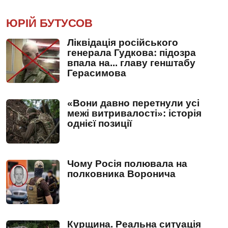
ЮРІЙ БУТУСОВ
Ліквідація російського
генерала Гудкова: підозра
впала на... главу генштабу
Герасимова
«Вони давно перетнули усі
межі витривалості»: історія
однієї позиції
Чому Росія полювала на
полковника Воронича
Курщина. Реальна ситуація