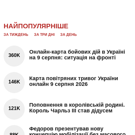
НАЙПОПУЛЯРНІШЕ
ЗА ТИЖДЕНЬ
ЗА ТРИ ДНІ
ЗА ДЕНЬ
Онлайн-карта бойових дій в Україні
360K
на 9 серпня: ситуація на фронті
Карта повітряних тривог України
146K
онлайн 9 серпня 2026
Поповнення в королівській родині.
121K
Король Чарльз III став дідусем
Федоров презентував нову
концепцію мобілізації без масового
88K