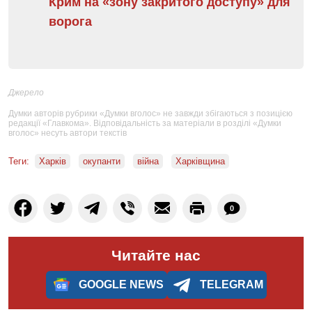
Крим на «зону закритого доступу» для
ворога
Джерело
Думки авторів рубрики «Думки вголос» не завжди збігаються з позицією
редакції «Главкома». Відповідальність за матеріали в розділі «Думки
вголос» несуть автори текстів
Теги:
Харків
окупанти
війна
Харківщина
0
Читайте нас
GOOGLE NEWS
TELEGRAM