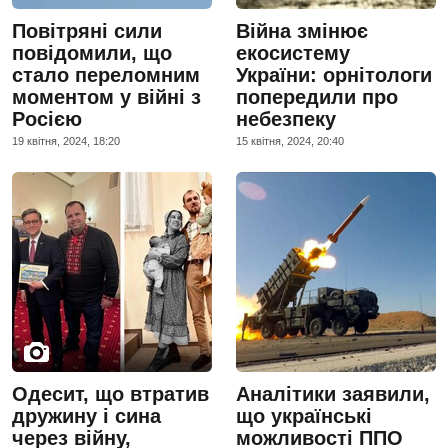
Повітряні сили
Війна змінює
повідомили, що
екосистему
стало переломним
України: орнітологи
моментом у війні з
попередили про
Росією
небезпеку
19 квiтня, 2024, 18:20
15 квiтня, 2024, 20:40
Одесит, що втратив
Аналітики заявили,
дружину і сина
що українські
через війну,
можливості ППО