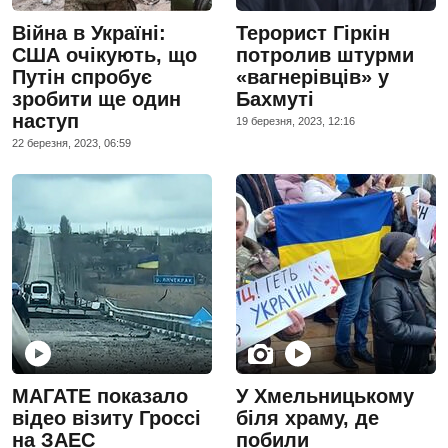
Війна в Україні:
Терорист Гіркін
США очікують, що
потролив штурми
Путін спробує
«вагнерівців» у
зробити ще один
Бахмуті
наступ
19 березня, 2023, 12:16
22 березня, 2023, 06:59
МАГАТЕ показало
У Хмельницькому
відео візиту Гроссі
біля храму, де
на ЗАЕС
побили