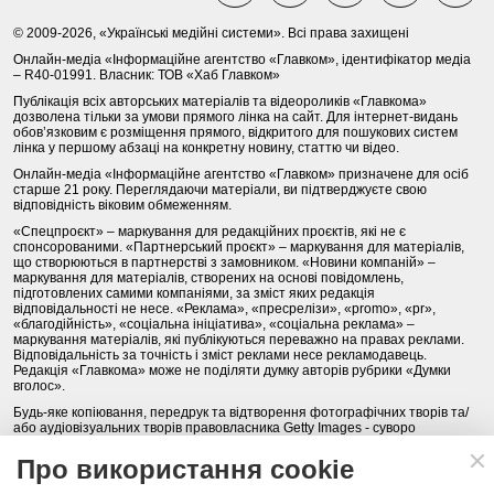
© 2009-2026, «Українські медійні системи». Всі права захищені
Онлайн-медіа «Інформаційне агентство «Главком», ідентифікатор медіа
– R40-01991. Власник: ТОВ «Хаб Главком»
Публікація всіх авторських матеріалів та відеороликів «Главкома»
дозволена тільки за умови прямого лінка на сайт. Для інтернет-видань
обов’язковим є розміщення прямого, відкритого для пошукових систем
лінка у першому абзаці на конкретну новину, статтю чи відео.
Онлайн-медіа «Інформаційне агентство «Главком» призначене для осіб
старше 21 року. Переглядаючи матеріали, ви підтверджуєте свою
відповідність віковим обмеженням.
«Спецпроєкт» – маркування для редакційних проєктів, які не є
спонсорованими. «Партнерський проєкт» – маркування для матеріалів,
що створюються в партнерстві з замовником. «Новини компаній» –
маркування для матеріалів, створених на основі повідомлень,
підготовлених самими компаніями, за зміст яких редакція
відповідальності не несе. «Реклама», «пресрелізи», «promo», «pr»,
«благодійність», «соціальна ініціатива», «соціальна реклама» –
маркування матеріалів, які публікуються переважно на правах реклами.
Відповідальність за точність і зміст реклами несе рекламодавець.
Редакція «Главкома» може не поділяти думку авторів рубрики «Думки
вголос».
Будь-яке копіювання, передрук та відтворення фотографічних творів та/
або аудіовізуальних творів правовласника Getty Images - суворо
забороняється.
Про використання cookie
Політика конфіденційності (Privacy Policy). Правила сайту