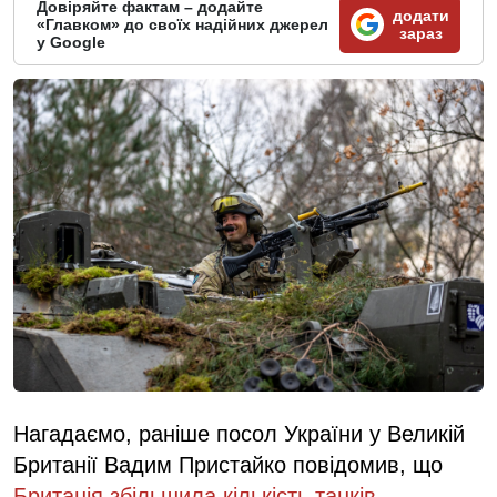
Довіряйте фактам – додайте
додати
«Главком» до своїх надійних джерел
зараз
у Google
Нагадаємо, раніше посол України у Великій
Британії Вадим Пристайко повідомив, що
Британія збільшила кількість танків