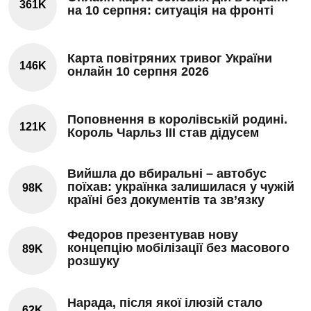
361K
на 10 серпня: ситуація на фронті
Карта повітряних тривог України
146K
онлайн 10 серпня 2026
Поповнення в королівській родині.
121K
Король Чарльз III став дідусем
Вийшла до вбиральні – автобус
поїхав: українка залишилася у чужій
98K
країні без документів та зв’язку
Федоров презентував нову
концепцію мобілізації без масового
89K
розшуку
Нарада, після якої ілюзій стало
62K