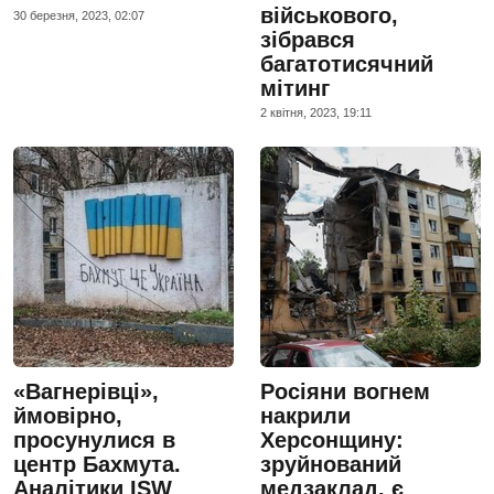
військового,
30 березня, 2023, 02:07
зібрався
багатотисячний
мітинг
2 квiтня, 2023, 19:11
«Вагнерівці»,
Росіяни вогнем
ймовірно,
накрили
просунулися в
Херсонщину:
центр Бахмута.
зруйнований
Аналітики ISW
медзаклад, є