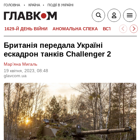
ГОЛОВНА
КРАЇНА
ПОДІЇ В УКРАЇНІ
1629-Й ДЕНЬ ВІЙНИ
АНОМАЛЬНА СПЕКА
ВСТУПНА КАМПА
Британія передала Україні
ескадрон танків Challenger 2
Мар’яна Мигаль
19 квiтня, 2023, 08:48
glavcom.ua