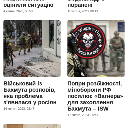
оцінили ситуацію
поранені
4 квiтня, 2023, 08:58
11 квiтня, 2023, 08:13
Військовий із
Попри розбіжності,
Бахмута розповів,
міноборони РФ
яка проблема
посилює «Вагнера»
з'явилася у росіян
для захоплення
Бахмута – ISW
14 квiтня, 2023, 08:47
17 квiтня, 2023, 05:47