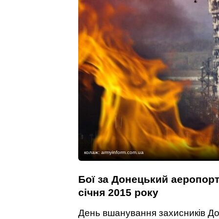
колаж: armyinform.com.ua
Бої за Донецький аеропорт
січня 2015 року
День вшанування захисників До