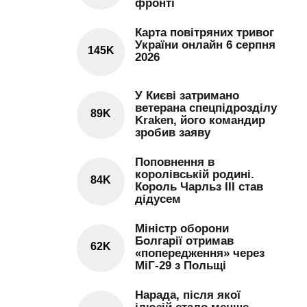
фронті
Карта повітряних тривог
України онлайн 6 серпня
145K
2026
У Києві затримано
ветерана спецпідрозділу
89K
Kraken, його командир
зробив заяву
Поповнення в
королівській родині.
84K
Король Чарльз III став
дідусем
Міністр оборони
Болгарії отримав
62K
«попередження» через
МіГ-29 з Польщі
Нарада, після якої