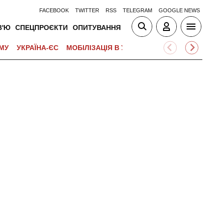
FACEBOOK
TWITTER
RSS
TELEGRAM
GOOGLE NEWS
В'Ю
СПЕЦПРОЄКТИ
ОПИТУВАННЯ
МУ
УКРАЇНА-ЄС
МОБІЛІЗАЦІЯ В УКРАЇНІ
ВІЙНА НА БЛИЗЬК