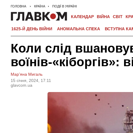
ГОЛОВНА
КРАЇНА
ПОДІЇ В УКРАЇНІ
КАЛЕНДАР
ВІЙНА
СВІТ
КР
1625-Й ДЕНЬ ВІЙНИ
АНОМАЛЬНА СПЕКА
ВСТУПНА КА
Коли слід вшанову
воїнів-«кіборгів»:
Мар’яна Мигаль
15 сiчня, 2024, 17:11
glavcom.ua