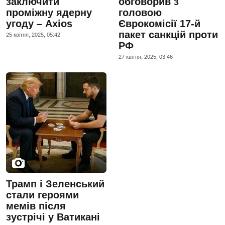
заключити
обговорив з
проміжну ядерну
головою
угоду – Axios
Єврокомісії 17-й
пакет санкцій проти
25 квiтня, 2025, 05:42
РФ
27 квiтня, 2025, 03:46
Трамп і Зеленський
стали героями
мемів після
зустрічі у Ватикані