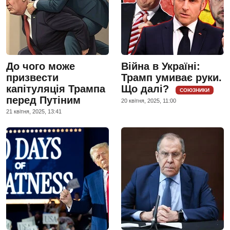
До чого може
Війна в Україні:
призвести
Трамп умиває руки.
капітуляція Трампа
Що далі?
СОЮЗНИКИ
перед Путіним
20 квiтня, 2025, 11:00
21 квiтня, 2025, 13:41