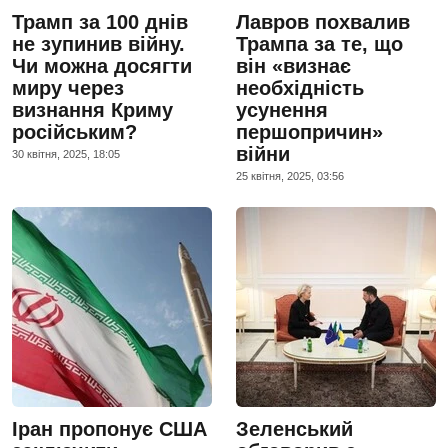
Трамп за 100 днів
Лавров похвалив
не зупинив війну.
Трампа за те, що
Чи можна досягти
він «визнає
миру через
необхідність
визнання Криму
усунення
російським?
першопричин»
війни
30 квiтня, 2025, 18:05
25 квiтня, 2025, 03:56
Іран пропонує США
Зеленський