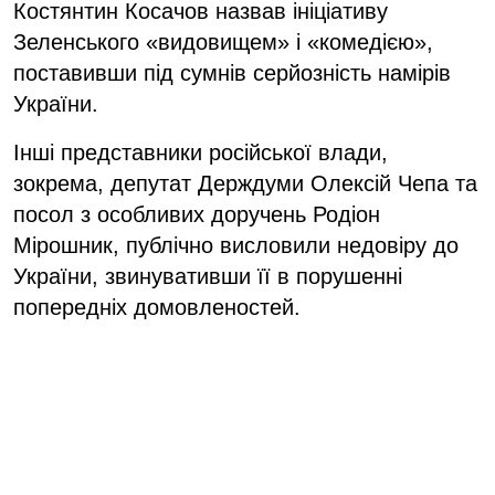
Костянтин Косачов назвав ініціативу
Зеленського «видовищем» і «комедією»,
поставивши під сумнів серйозність намірів
України.
Інші представники російської влади,
зокрема, депутат Держдуми Олексій Чепа та
посол з особливих доручень Родіон
Мірошник, публічно висловили недовіру до
України, звинувативши її в порушенні
попередніх домовленостей.