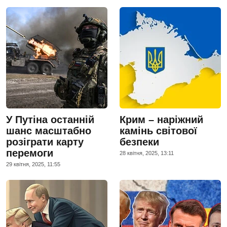
У Путіна останній
Крим – наріжний
шанс масштабно
камінь світової
розіграти карту
безпеки
перемоги
28 квiтня, 2025, 13:11
29 квiтня, 2025, 11:55