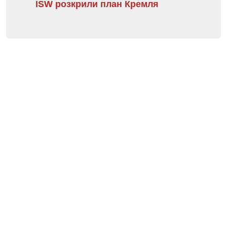
ISW розкрили план Кремля