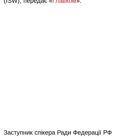
(ISW), передає «
Главком
».
Заступник спікера Ради Федерації РФ