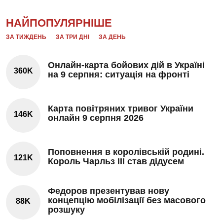
НАЙПОПУЛЯРНІШЕ
ЗА ТИЖДЕНЬ
ЗА ТРИ ДНІ
ЗА ДЕНЬ
Онлайн-карта бойових дій в Україні
360K
на 9 серпня: ситуація на фронті
Карта повітряних тривог України
146K
онлайн 9 серпня 2026
Поповнення в королівській родині.
121K
Король Чарльз III став дідусем
Федоров презентував нову
концепцію мобілізації без масового
88K
розшуку