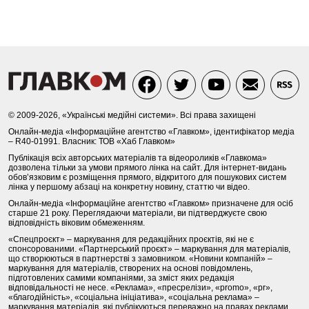
© 2009-2026, «Українські медійні системи». Всі права захищені
Онлайн-медіа «Інформаційне агентство «Главком», ідентифікатор медіа
– R40-01991. Власник: ТОВ «Хаб Главком»
Публікація всіх авторських матеріалів та відеороликів «Главкома»
дозволена тільки за умови прямого лінка на сайт. Для інтернет-видань
обов’язковим є розміщення прямого, відкритого для пошукових систем
лінка у першому абзаці на конкретну новину, статтю чи відео.
Онлайн-медіа «Інформаційне агентство «Главком» призначене для осіб
старше 21 року. Переглядаючи матеріали, ви підтверджуєте свою
відповідність віковим обмеженням.
«Спецпроєкт» – маркування для редакційних проєктів, які не є
спонсорованими. «Партнерський проєкт» – маркування для матеріалів,
що створюються в партнерстві з замовником. «Новини компаній» –
маркування для матеріалів, створених на основі повідомлень,
підготовлених самими компаніями, за зміст яких редакція
відповідальності не несе. «Реклама», «пресрелізи», «promo», «pr»,
«благодійність», «соціальна ініціатива», «соціальна реклама» –
маркування матеріалів, які публікуються переважно на правах реклами.