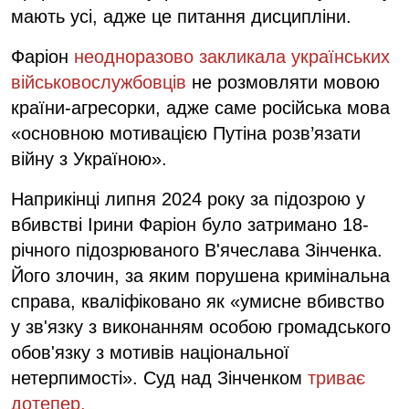
мають усі, адже це питання дисципліни.
Фаріон
неодноразово закликала українських
військовослужбовців
не розмовляти мовою
країни-агресорки, адже саме російська мова
«основною мотивацією Путіна розв’язати
війну з Україною».
Наприкінці липня 2024 року за підозрою у
вбивстві Ірини Фаріон було затримано 18-
річного підозрюваного В'ячеслава Зінченка.
Його злочин, за яким порушена кримінальна
справа, кваліфіковано як «умисне вбивство
у зв'язку з виконанням особою громадського
обов'язку з мотивів національної
нетерпимості». Суд над Зінченком
триває
дотепер.