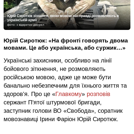
Юрій Сиротюк зізнався, якою мовою насправді розмовляють в
українській армії
фото: з відкритих джерел
Юрій Сиротюк: «На фронті говорять двома
мовами. Це або українська, або суржик…»
Українські захисники, особливо на лінії
бойового зіткнення, не розмовляють
російською мовою, адже це може бути
банально небезпечним для їхнього життя та
здоров'я. Про це «
Главкому
»
розповів
сержант П’ятої штурмової бригади,
заступник голови ВО «Свобода», соратник
мовознавиці Ірини Фаріон Юрій Сиротюк.