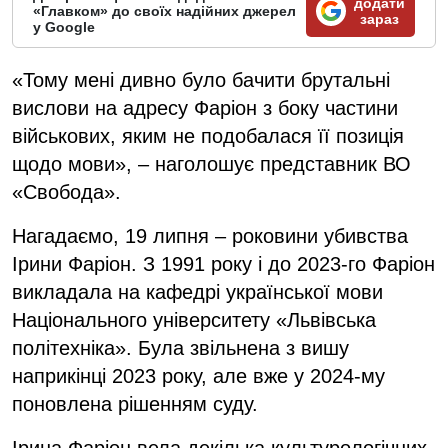
додати
«Главком» до своїх надійних джерел
зараз
у Google
«Тому мені дивно було бачити брутальні
вислови на адресу Фаріон з боку частини
військових, яким не подобалася її позиція
щодо мови», – наголошує представник ВО
«Свобода».
Нагадаємо, 19 липня – роковини убивства
Ірини Фаріон. З 1991 року і до 2023-го Фаріон
викладала на кафедрі української мови
Національного університету «Львівська
політехніка». Була звільнена з вишу
наприкінці 2023 року, але вже у 2024-му
поновлена рішенням суду.
Ірина Фаріон вела декілька культурологічних