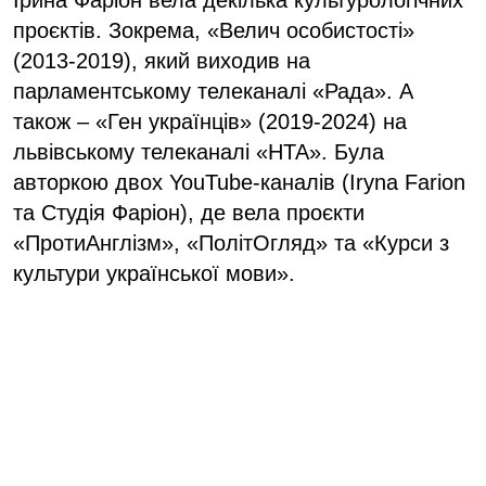
проєктів. Зокрема, «Велич особистості»
(2013-2019), який виходив на
парламентському телеканалі «Рада». А
також – «Ген українців» (2019-2024) на
львівському телеканалі «НТА». Була
авторкою двох YouTube-каналів (Iryna Farion
та Студія Фаріон), де вела проєкти
«ПротиАнглізм», «ПолітОгляд» та «Курси з
культури української мови».