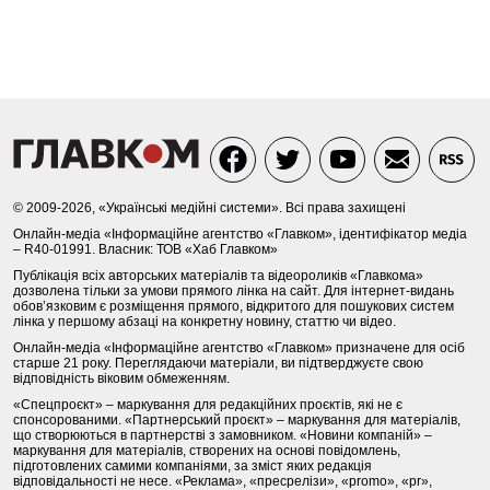
© 2009-2026, «Українські медійні системи». Всі права захищені
Онлайн-медіа «Інформаційне агентство «Главком», ідентифікатор медіа
– R40-01991. Власник: ТОВ «Хаб Главком»
Публікація всіх авторських матеріалів та відеороликів «Главкома»
дозволена тільки за умови прямого лінка на сайт. Для інтернет-видань
обов’язковим є розміщення прямого, відкритого для пошукових систем
лінка у першому абзаці на конкретну новину, статтю чи відео.
Онлайн-медіа «Інформаційне агентство «Главком» призначене для осіб
старше 21 року. Переглядаючи матеріали, ви підтверджуєте свою
відповідність віковим обмеженням.
«Спецпроєкт» – маркування для редакційних проєктів, які не є
спонсорованими. «Партнерський проєкт» – маркування для матеріалів,
що створюються в партнерстві з замовником. «Новини компаній» –
маркування для матеріалів, створених на основі повідомлень,
підготовлених самими компаніями, за зміст яких редакція
відповідальності не несе. «Реклама», «пресрелізи», «promo», «pr»,