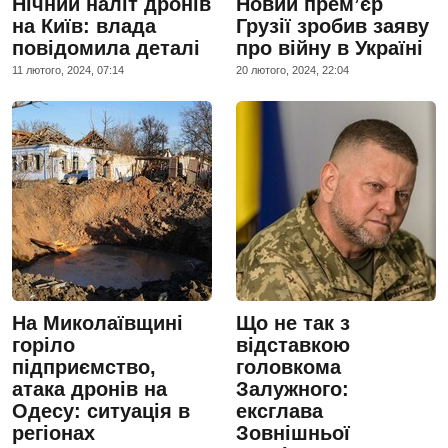
Нічний наліт дронів
Новий прем’єр
на Київ: влада
Грузії зробив заяву
повідомила деталі
про війну в Україні
11 лютого, 2024, 07:14
20 лютого, 2024, 22:04
На Миколаївщині
Що не так з
горіло
відставкою
підприємство,
головкома
атака дронів на
Залужного:
Одесу: ситуація в
ексглава
регіонах
Зовнішньої