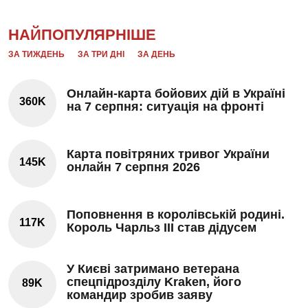
НАЙПОПУЛЯРНІШЕ
ЗА ТИЖДЕНЬ
ЗА ТРИ ДНІ
ЗА ДЕНЬ
Онлайн-карта бойових дій в Україні
360K
на 7 серпня: ситуація на фронті
Карта повітряних тривог України
145K
онлайн 7 серпня 2026
Поповнення в королівській родині.
117K
Король Чарльз III став дідусем
У Києві затримано ветерана
спецпідрозділу Kraken, його
89K
командир зробив заяву