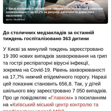
У Києві порівняно з попереднім тижнем спостерігається зниження
захворюваності на 12,2% за рахунок дитячого та дорослого
населення
фото: Healthline
До столичних медзакладів за останній
тиждень госпіталізовано 363 дитини
У Києві за минулий тиждень зареєстровано
19 390 нових випадків захворювання на грип
та гострі респіраторні вірусні інфекції,
зокрема на Covid-19. Рівень захворюваності
на 17,7% нижчий епідемічного порогу. Наразі
цей показник становить 656,8. Так, у дітей
шкільного віку зареєстровано 7 050 випадків.
Про це повідомляє «
Главком
» з посиланням
на «
Київський міський центр контролю та