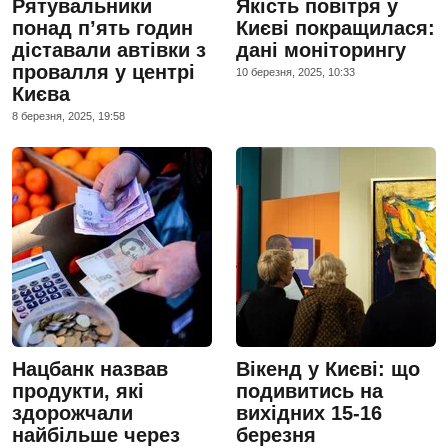
Рятувальники
Якість повітря у
понад п’ять годин
Києві покращилася:
діставали автівки з
дані моніторингу
провалля у центрі
10 березня, 2025, 10:33
Києва
8 березня, 2025, 19:58
Нацбанк назвав
Вікенд у Києві: що
продукти, які
подивитись на
здорожчали
вихідних 15-16
найбільше через
березня