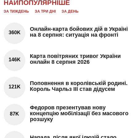
НАЙПОПУЛЯРНІШЕ
ЗА ТИЖДЕНЬ
ЗА ТРИ ДНІ
ЗА ДЕНЬ
Онлайн-карта бойових дій в Україні
360K
на 8 серпня: ситуація на фронті
Карта повітряних тривог України
146K
онлайн 8 серпня 2026
Поповнення в королівській родині.
121K
Король Чарльз III став дідусем
Федоров презентував нову
концепцію мобілізації без масового
87K
розшуку
Нарада, після якої ілюзій стало