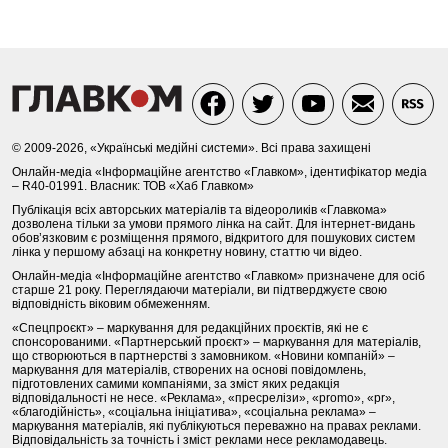
© 2009-2026, «Українські медійні системи». Всі права захищені
Онлайн-медіа «Інформаційне агентство «Главком», ідентифікатор медіа
– R40-01991. Власник: ТОВ «Хаб Главком»
Публікація всіх авторських матеріалів та відеороликів «Главкома»
дозволена тільки за умови прямого лінка на сайт. Для інтернет-видань
обов’язковим є розміщення прямого, відкритого для пошукових систем
лінка у першому абзаці на конкретну новину, статтю чи відео.
Онлайн-медіа «Інформаційне агентство «Главком» призначене для осіб
старше 21 року. Переглядаючи матеріали, ви підтверджуєте свою
відповідність віковим обмеженням.
«Спецпроєкт» – маркування для редакційних проєктів, які не є
спонсорованими. «Партнерський проєкт» – маркування для матеріалів,
що створюються в партнерстві з замовником. «Новини компаній» –
маркування для матеріалів, створених на основі повідомлень,
підготовлених самими компаніями, за зміст яких редакція
відповідальності не несе. «Реклама», «пресрелізи», «promo», «pr»,
«благодійність», «соціальна ініціатива», «соціальна реклама» –
маркування матеріалів, які публікуються переважно на правах реклами.
Відповідальність за точність і зміст реклами несе рекламодавець.