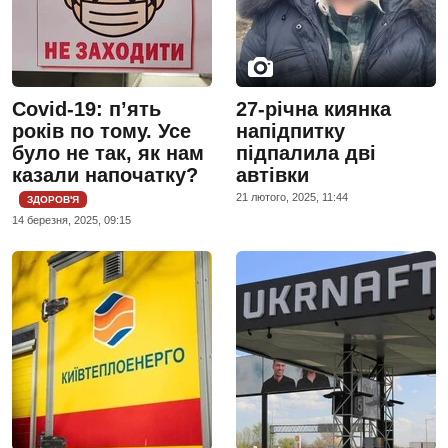
Covid-19: п’ять
27-річна киянка
років по тому. Усе
напідпитку
було не так, як нам
підпалила дві
казали напочатку?
автівки
21 лютого, 2025, 11:44
ЗДОРОВ'Я
14 березня, 2025, 09:15