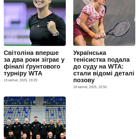
Світоліна вперше
Українська
за два роки зіграє у
тенісистка подала
фіналі ґрунтового
до суду на WTA:
турніру WTA
стали відомі деталі
позову
19 квiтня, 2025, 19:29
18 квiтня, 2025, 10:50