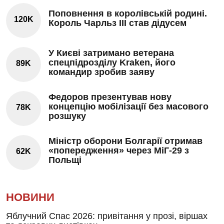
Поповнення в королівській родині.
120K
Король Чарльз III став дідусем
У Києві затримано ветерана
спецпідрозділу Kraken, його
89K
командир зробив заяву
Федоров презентував нову
концепцію мобілізації без масового
78K
розшуку
Міністр оборони Болгарії отримав
«попередження» через МіГ-29 з
62K
Польщі
НОВИНИ
Яблучний Спас 2026: привітання у прозі, віршах