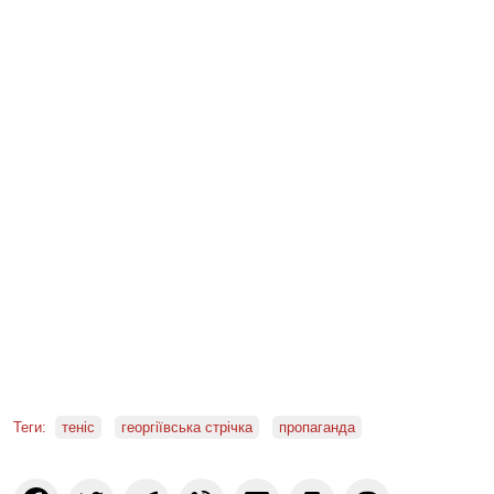
Теги:
теніс
георгіївська стрічка
пропаганда