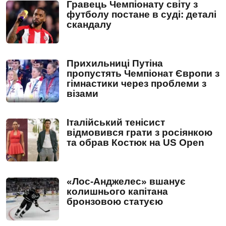
Гравець Чемпіонату світу з
футболу постане в суді: деталі
скандалу
Прихильниці Путіна
пропустять Чемпіонат Європи з
гімнастики через проблеми з
візами
Італійський тенісист
відмовився грати з росіянкою
та обрав Костюк на US Open
«Лос-Анджелес» вшанує
колишнього капітана
бронзовою статуєю