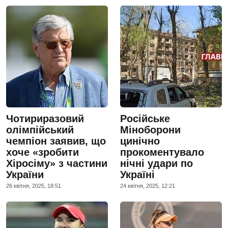
Чотириразовий
Російське
олімпійський
Міноборони
чемпіон заявив, що
цинічно
хоче «зробити
прокоментувало
Хіросіму» з частини
нічні удари по
України
Україні
26 квiтня, 2025, 18:51
24 квiтня, 2025, 12:21