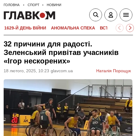
ГОЛОВНА
СПОРТ
НОВИНИ
1629-Й ДЕНЬ ВІЙНИ
АНОМАЛЬНА СПЕКА
ВСТУПНА КАМПА
32 причини для радості.
Зеленський привітав учасників
«Ігор нескорених»
18 лютого, 2025, 10:23
glavcom.ua
Наталія Порощук