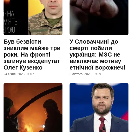
Був безвісти
У Словаччині до
зниклим майже три
смерті побили
роки. На фронті
українця: МЗС не
загинув ексдепутат
виключає мотиву
Олег Кузенко
етнічної ворожнечі
24 сiчня, 2025, 11:07
3 лютого, 2025, 19:59